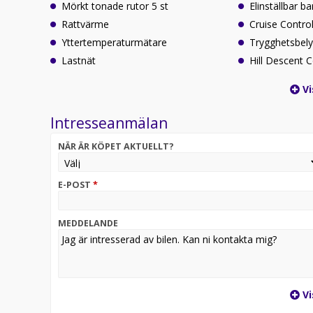
Mörkt tonade rutor 5 st
Elinställbar b
Rattvärme
Cruise Contro
Yttertemperaturmätare
Trygghetsbely
Lastnät
Hill Descent C
Vi
Intresseanmälan
NÄR ÄR KÖPET AKTUELLT?
E-POST
*
MEDDELANDE
Vi