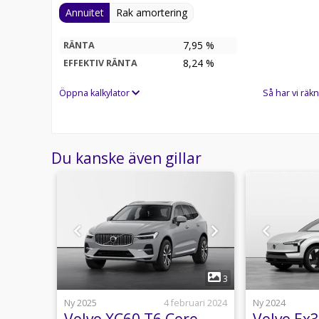
Annuitet
Rak amortering
7,95 %
RÄNTA
8,24
%
EFFEKTIV RÄNTA
Öppna kalkylator
Så har vi räkn
Du kanske även gillar
1
10
3
uari 2025
Ny 2025
4 februari 2024
Ny 2024
Volvo XC60 T6 Core
Volvo Ex3