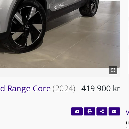
ed Range Core
(2024)
419 900 kr
H
1