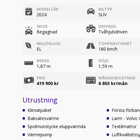
MODELLÅR
BILTYP
2024
SUV
SKICK
DRIVHJUL
Begagnad
Tvåhjulsdriven
MILJÖKLASS
TOPPHASTIGHET
EL
180 km/h
BREDD
HÖJD
1,87 m
1,59 m
PRIS
MÅNADSKOSTNAD
419 900 kr
6 803
kr/mån
Utrustning
Klimatpaket
Första förba
Baksätesvärme
Larm - Volvo
Spolmunstycke eluppvärmda
Textilmattor
Värmepump
Luftkvalitets