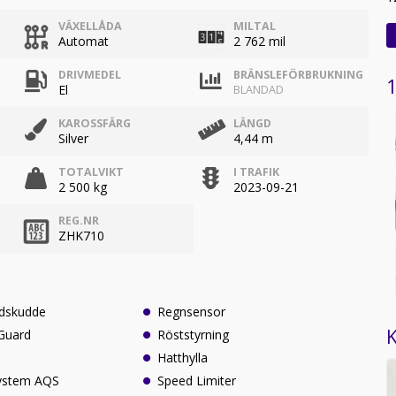
VÄXELLÅDA
MILTAL
Automat
2 762 mil
DRIVMEDEL
BRÄNSLEFÖRBRUKNING
1
El
BLANDAD
KAROSSFÄRG
LÄNGD
Silver
4,44 m
TOTALVIKT
I TRAFIK
2 500 kg
2023-09-21
REG.NR
ZHK710
ndskudde
Regnsensor
K
 Guard
Röststyrning
Hatthylla
system AQS
Speed Limiter