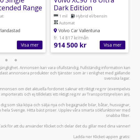
tended Range
Dark Edition
IVATLEASING*
at
1 mil
Hybrid el/bensin
Automat
rlandastad
Volvo Car Vallentuna
fr. 14 817 kr/mån
f
914 500 kr
4
Visa mer
Visa mer
llgänglighet. Annonsen kan vara ofullständig. Fullständig information kan
 endast annonsera produkter och tjänster som är i enlighet med gällande
svenska lagar.
i annonsen om det aktuella fordonet saknar ett riktigt reg.nr (exempelvis
r importerats och ej tilldelats ett riktigt reg.nr av Transportstyrelsen än).
r dig som ska köpa och sälja
nya och begagnade bilar
,
båtar
,
husvagnar
,
n hela Sverige. Hitta bäst priser. Upplev våra smarta sökfunktioner med
snabba filter.
Tack för att du använder
Klicket
och delar det du gillar med dina vänner!
Ladda ner
Klicket-appen
gratis: