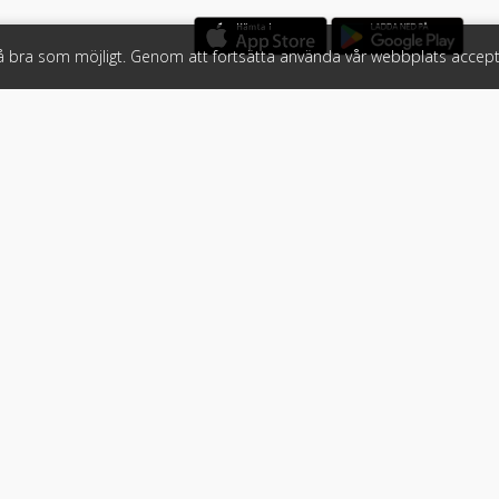
så bra som möjligt. Genom att fortsätta använda vår webbplats accept
öretag
Följ oss
 tjänster
Facebook
Instagram
 Klicket
LinkedIn
n
#klicket
er
•
Bil
•
Buss
•
Båt
•
Husbil & husvagn
•
Hästbil & hästsläp
•