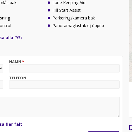
arnlås bak
Lane Keeping Aid
l
Hill Start Assist
sning
Parkeringskamera bak
ontrol
Panoramaglastak ej öppnb
sa alla
(93)
NAMN
*
TELEFON
sa fler fält
D