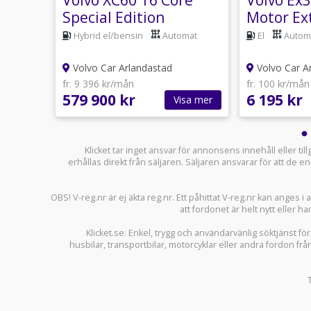
tor
Special Edition
Motor Ex
ra
Ultra PR
Hybrid el/bensin
Automat
El
Autom
Volvo Car Arlandastad
Volvo Car A
fr. 9 396 kr/mån
fr. 100 kr/mån
579 900 kr
6 195 kr
sa mer
Visa mer
Klicket tar inget ansvar för annonsens innehåll eller ti
erhållas direkt från säljaren. Säljaren ansvarar för att de
OBS! V-reg.nr är ej äkta reg.nr. Ett påhittat V-reg.nr kan anges 
att fordonet är helt nytt eller ha
Klicket.se
: Enkel, trygg och användarvänlig söktjänst fö
husbilar
,
transportbilar
,
motorcyklar
eller andra fordon frå