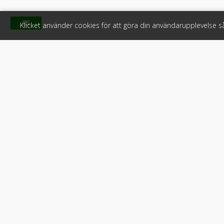
Klicket använder cookies för att göra din användarupplevelse 
Klicket
För f
Om Klicket
Produkter &
Säljtips
Annonsera
Kontakt & support
Bli kund hos
Press
Handlarlogi
Tyck till om Klicket
Snabblänkar:
Arbetsmaskin
•
ATV & snöskot