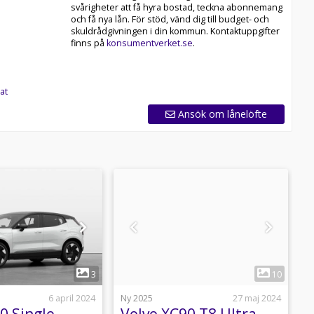
svårigheter att få hyra bostad, teckna abonnemang
och få nya lån. För stöd, vänd dig till budget- och
skuldrådgivningen i din kommun. Kontaktuppgifter
finns på
konsumentverket.se
.
at
Ansök om lånelöfte
1
1
3
10
6 april 2024
Ny 2025
27 maj 2024
N
0 Single
Volvo XC90 T8 Ultra
V