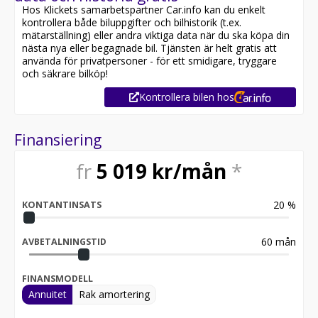
Hos Klickets samarbetspartner Car.info kan du enkelt
kontrollera både biluppgifter och bilhistorik (t.ex.
mätarställning) eller andra viktiga data när du ska köpa din
nästa nya eller begagnade bil. Tjänsten är helt gratis att
använda för privatpersoner - för ett smidigare, tryggare
och säkrare bilköp!
Kontrollera bilen hos
Finansiering
fr
5 019
kr/mån
*
20
%
KONTANTINSATS
60
mån
AVBETALNINGSTID
FINANSMODELL
Annuitet
Rak amortering