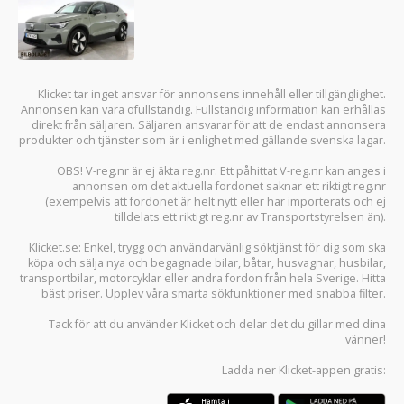
Klicket tar inget ansvar för annonsens innehåll eller tillgänglighet.
Annonsen kan vara ofullständig. Fullständig information kan erhållas
direkt från säljaren. Säljaren ansvarar för att de endast annonsera
produkter och tjänster som är i enlighet med gällande svenska lagar.
OBS! V-reg.nr är ej äkta reg.nr. Ett påhittat V-reg.nr kan anges i
annonsen om det aktuella fordonet saknar ett riktigt reg.nr
(exempelvis att fordonet är helt nytt eller har importerats och ej
tilldelats ett riktigt reg.nr av Transportstyrelsen än).
Klicket.se
: Enkel, trygg och användarvänlig söktjänst för dig som ska
köpa och sälja
nya och begagnade bilar
,
båtar
,
husvagnar
,
husbilar
,
transportbilar
,
motorcyklar
eller andra fordon från hela Sverige. Hitta
bäst priser. Upplev våra smarta sökfunktioner med snabba filter.
Tack för att du använder
Klicket
och delar det du gillar med dina
vänner!
Ladda ner
Klicket-appen
gratis: