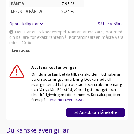
7,95 %
RÄNTA
8,24
%
EFFEKTIV RÄNTA
Öppna kalkylator
Så har vi räknat
Detta är ett räkneexempel. Räntan är indikativ, hör med
din säljare för exakt räntenivå. Kontantinsatsen måste vara
minst 20 %.
LÅNEGIVARE
-
Att låna kostar pengar!
Om du inte kan betala tillbaka skulden i tid riskerar
du en betalningsanmärkning. Det kan leda till
svårigheter att få hyra bostad, teckna abonnemang
och få nya lån. För stöd, vänd dig till budget- och
skuldrådgivningen i din kommun. Kontaktuppgifter
finns på
konsumentverket.se
.
Ansök om lånelöfte
Du kanske även gillar