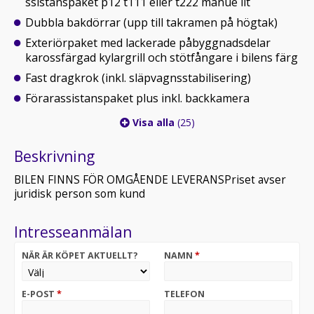
ssistanspaket p12 t111 eller t222 manue llt
Dubbla bakdörrar (upp till takramen på högtak)
Exteriörpaket med lackerade påbyggnadsdelar
karossfärgad kylargrill och stötfångare i bilens färg
Fast dragkrok (inkl. släpvagnsstabilisering)
Förarassistanspaket plus inkl. backkamera
Visa alla
(25)
Beskrivning
BILEN FINNS FÖR OMGÅENDE LEVERANSPriset avser
juridisk person som kund
Intresseanmälan
NÄR ÄR KÖPET AKTUELLT?
NAMN
*
E-POST
*
TELEFON