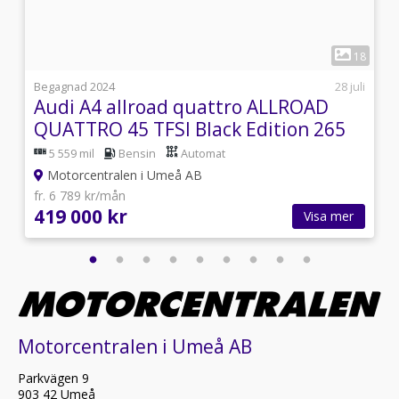
1
3
18
2
Begagnad 2024
28 juli
Audi A4 allroad quattro ALLROAD
QUATTRO 45 TFSI Black Edition 265
HK S T
5 559 mil
Bensin
Automat
Motorcentralen i Umeå AB
fr. 6 789 kr/mån
419 000 kr
Visa mer
Motorcentralen i Umeå AB
Parkvägen 9
903 42 Umeå