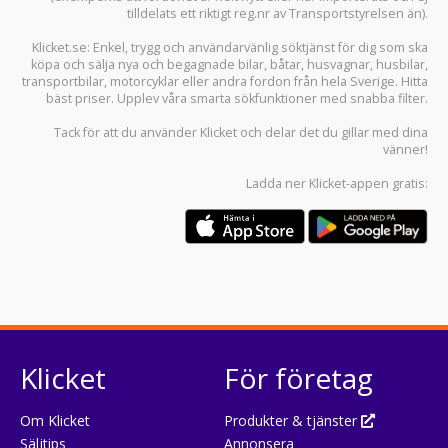
tilldelats ett riktigt reg.nr av Transportstyrelsen än).
Klicket.se
: Enkel, trygg och användarvänlig söktjänst för dig som ska
köpa och sälja
nya och begagnade bilar
,
båtar
,
husvagnar
,
husbilar
,
transportbilar
,
motorcyklar
eller andra fordon från hela Sverige. Hitta
bäst priser. Upplev våra smarta sökfunktioner med snabba filter.
Tack för att du använder
Klicket
och delar det du gillar med dina
vänner!
Ladda ner
Klicket-appen
gratis:
Klicket
För företag
Om Klicket
Produkter & tjänster
Säljtips
Annonsera