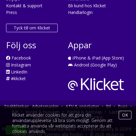
Kontakt & support
Bli kund hos Klicket
Press
Handlarlogin
Tyck till om Klicket
Följ oss
Appar
Facebook
iPhone & iPad (App Store)
Instagram
Android (Google Play)
LinkedIn
#klicket
Snabblänkar:
Arbetsmaskin
•
ATV & snöskoter
•
Bil
•
Buss
•
Båt
•
Husbil & husvagn
•
Hästbil & hästsläp
•
Lastbil
•
Klicket använder cookies för att göra din
OK
Motorcykel & moped
•
Släpfordon
användarupplevelse så bra som möjligt. Genom att
fortsätta använda vår webbplats accepterar du att
Fordonsköp online
•
Användarvillkor
•
Integritetspolicy & GDPR
•
cookies används.
Söktjänsten för Sveriges alla fordon
•
© 2026 Klicket.se