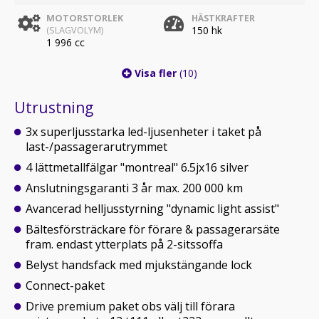
MOTORSTORLEK
HÄSTKRAFTER
150 hk
(SLAGVOLYM)
1 996 cc
Visa fler
(10)
Utrustning
3x superljusstarka led-ljusenheter i taket på
last-/passagerarutrymmet
4 lättmetallfälgar "montreal" 6.5jx16 silver
Anslutningsgaranti 3 år max. 200 000 km
Avancerad helljusstyrning "dynamic light assist"
Bältesförsträckare för förare & passagerarsäte
fram. endast ytterplats på 2-sitssoffa
Belyst handsfack med mjukstängande lock
Connect-paket
Drive premium paket obs välj till förara