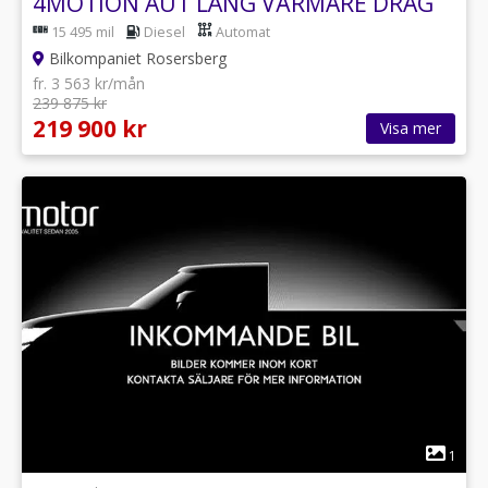
4MOTION AUT LÅNG VÄRMARE DRAG
15 495 mil
Diesel
Automat
Bilkompaniet Rosersberg
fr. 3 563 kr/mån
239 875 kr
219 900 kr
Visa mer
1