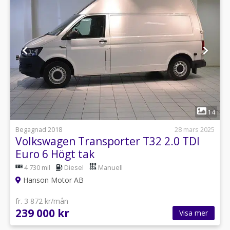
1
14
Begagnad 2018
28 mars 2025
Volkswagen Transporter T32 2.0 TDI
Euro 6 Högt tak
4 730 mil
Diesel
Manuell
Hanson Motor AB
fr. 3 872 kr/mån
239 000 kr
Visa mer