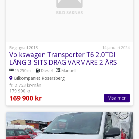
Begagnad 2018
14 januari 2024
Volkswagen Transporter T6 2.0TDI
LÅNG 3-SITS DRAG VÄRMARE 2-ÅRS
GARANTI
15 250 mil
Diesel
Manuell
Bilkompaniet Rosersberg
fr. 2 753 kr/mån
179 900 kr
169 900 kr
Visa mer