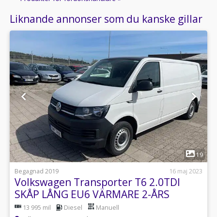
Liknande annonser som du kanske gillar
1
19
Begagnad 2019
16 maj 2023
Volkswagen Transporter T6 2.0TDI
SKÅP LÅNG EU6 VÄRMARE 2-ÅRS
GARANTI
13 995 mil
Diesel
Manuell