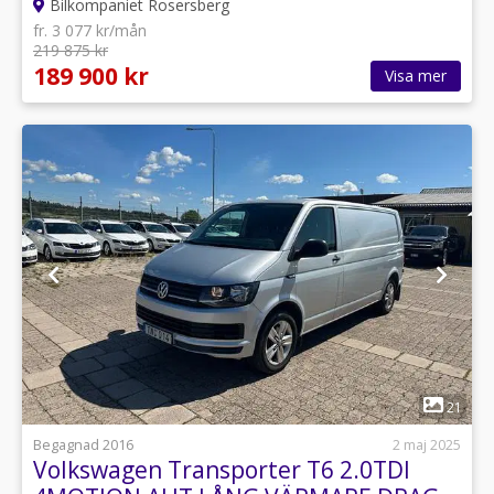
Bilkompaniet Rosersberg
fr. 3 077 kr/mån
219 875 kr
189 900 kr
Visa mer
1
21
Begagnad 2016
2 maj 2025
Volkswagen Transporter T6 2.0TDI