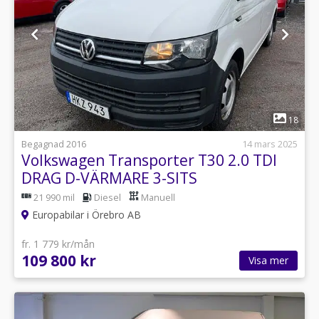
1
18
Begagnad 2016
14 mars 2025
Volkswagen Transporter T30 2.0 TDI
DRAG D-VÄRMARE 3-SITS
21 990 mil
Diesel
Manuell
Europabilar i Örebro AB
fr. 1 779 kr/mån
109 800 kr
Visa mer