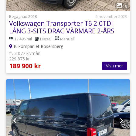
1
18
Begagnad 2018
5 november 2023
Volkswagen Transporter T6 2.0TDI
LÅNG 3-SITS DRAG VÄRMARE 2-ÅRS
GARANTI
12 495 mil
Diesel
Manuell
Bilkompaniet Rosersberg
fr. 3 077 kr/mån
229 875 kr
189 900 kr
Visa mer