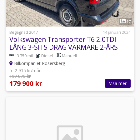
1
17
Begagnad 2017
14 januari 2024
Volkswagen Transporter T6 2.0TDI
LÅNG 3-SITS DRAG VÄRMARE 2-ÅRS
GARANTI
13 750 mil
Diesel
Manuell
Bilkompaniet Rosersberg
fr. 2 915 kr/mån
199 875 kr
179 900 kr
Visa mer