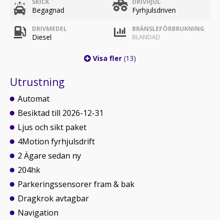
SKICK
DRIVHJUL
Begagnad
Fyrhjulsdriven
DRIVMEDEL
BRÄNSLEFÖRBRUKNING
Diesel
BLANDAD
Visa fler
(13)
Utrustning
Automat
Besiktad till 2026-12-31
Ljus och sikt paket
4Motion fyrhjulsdrift
2 Ägare sedan ny
204hk
Parkeringssensorer fram & bak
Dragkrok avtagbar
Navigation