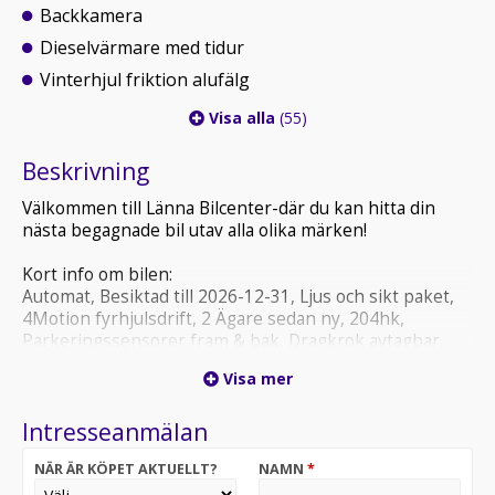
Backkamera
Dieselvärmare med tidur
Vinterhjul friktion alufälg
Visa alla
(55)
Beskrivning
Välkommen till Länna Bilcenter-där du kan hitta din
nästa begagnade bil utav alla olika märken!
Kort info om bilen:
Automat, Besiktad till 2026-12-31, Ljus och sikt paket,
4Motion fyrhjulsdrift, 2 Ägare sedan ny, 204hk,
Parkeringssensorer fram & bak, Dragkrok avtagbar,
Navigation, Backkamera, Dieselvärmare med tidur,
Visa mer
Vinterhjul friktion alufälg, Sommarhjul alufälg, Senast
servad vid 18575 mil, Servicehistorik
Intresseanmälan
Din bilresa börjar här-Tryggt & Enkelt, Välkomna till
NÄR ÄR KÖPET AKTUELLT?
NAMN
*
Länna Bilcenter!