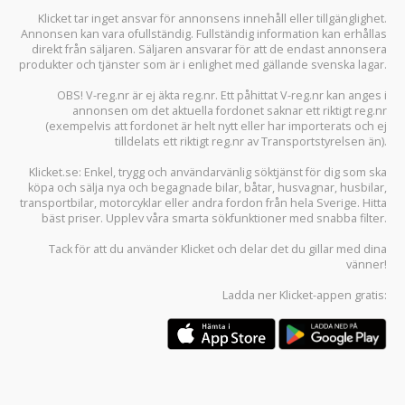
Klicket tar inget ansvar för annonsens innehåll eller tillgänglighet.
Annonsen kan vara ofullständig. Fullständig information kan erhållas
direkt från säljaren. Säljaren ansvarar för att de endast annonsera
produkter och tjänster som är i enlighet med gällande svenska lagar.
OBS! V-reg.nr är ej äkta reg.nr. Ett påhittat V-reg.nr kan anges i
annonsen om det aktuella fordonet saknar ett riktigt reg.nr
(exempelvis att fordonet är helt nytt eller har importerats och ej
tilldelats ett riktigt reg.nr av Transportstyrelsen än).
Klicket.se
: Enkel, trygg och användarvänlig söktjänst för dig som ska
köpa och sälja
nya och begagnade bilar
,
båtar
,
husvagnar
,
husbilar
,
transportbilar
,
motorcyklar
eller andra fordon från hela Sverige. Hitta
bäst priser. Upplev våra smarta sökfunktioner med snabba filter.
Tack för att du använder
Klicket
och delar det du gillar med dina
vänner!
Ladda ner
Klicket-appen
gratis: