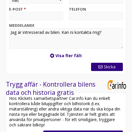
Bilen utrustning & specifikationer hittar ni ovan i
utrustningslistan. Vi erbjuder en helförsäkring via
E-POST
*
TELEFON
Folksam de 6 första månaderna för endast 2450kr eller
408kr/månaden. Önskar du finansiering på din bil? Då
har vi förmånliga finansieringsalternativ via DNB, SVEA
MEDDELANDE
eller Mymoney. Din säljare hjälper dig med ett upplägg
som passar just dig!
Har du en inbytesbil? Vi värderar din bil utan kostnad
samt ger ett prisförslag direkt på plats!
Visa fler fält
Länna Bilcenter-Din personliga bilhandlare söder om
Skicka
söder
290+ Google recensioner 4,1 stjärnor i betyg
Trygg affär - Kontrollera bilens
Vi jobbar ständigt med att ge dig som kund den bästa
data och historia gratis
upplevelsen när det kommer till att köpa en begagnad
Hos Klickets samarbetspartner Car.info kan du enkelt
bil. Med utbud från alla olika märken och
kontrollera både biluppgifter och bilhistorik (t.ex.
konkurrenskraftiga priser så hoppas vi att just du ska
mätarställning) eller andra viktiga data när du ska köpa din
göra ditt nästa bilköp hos oss.
nästa nya eller begagnade bil. Tjänsten är helt gratis att
använda för privatpersoner - för ett smidigare, tryggare
Vid intresse ring eller maila oss på forsaljning @
och säkrare bilköp!
lannabilcenter.se