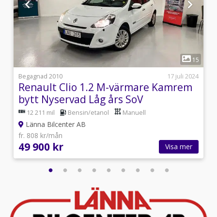
1
8
15
3
Begagnad 2010
17 juli 2024
Renault Clio 1.2 M-värmare Kamrem
bytt Nyservad Låg års SoV
12 211 mil
Bensin/etanol
Manuell
Länna Bilcenter AB
fr. 808 kr/mån
49 900 kr
Visa mer