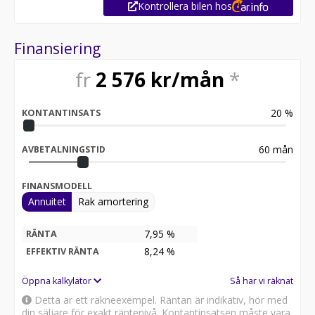
Kontrollera bilen hos
Varmt välkomna till oss på Fräsarvägen 1 Skogås för en
provkörning
Finansiering
fr
2 576
kr/mån
*
20
%
KONTANTINSATS
60
mån
AVBETALNINGSTID
FINANSMODELL
Annuitet
Rak amortering
7,95 %
RÄNTA
8,24
%
EFFEKTIV RÄNTA
Öppna kalkylator
Så har vi räknat
Detta är ett räkneexempel. Räntan är indikativ, hör med
din säljare för exakt räntenivå. Kontantinsatsen måste vara