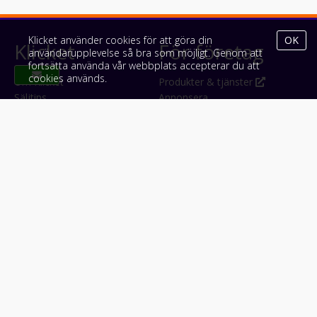
Klicket använder cookies för att göra din
OK
Klicket
För företag
användarupplevelse så bra som möjligt. Genom att
fortsätta använda vår webbplats accepterar du att
cookies används.
Om Klicket
Produkter & tjänster
Säljtips
Annonsera
Kontakt & support
Bli kund hos Klicket
Press
Handlarlogin
Tyck till om Klicket
Följ oss
Appar
Facebook
iPhone & iPad (App Store)
Instagram
Android (Google Play)
LinkedIn
#klicket