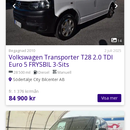
1
14
Begagnad 2010
2 juli 2025
Volkswagen Transporter T28 2.0 TDI
Euro 5 FRYSBIL 3-Sits
28 500 mil
Diesel
Manuell
Södertälje City Bilcenter AB
fr. 1 376 kr/mån
84 900 kr
Visa mer