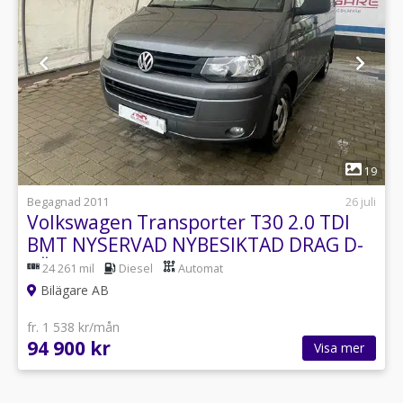
1
19
Begagnad 2011
26 juli
Volkswagen Transporter T30 2.0 TDI
BMT NYSERVAD NYBESIKTAD DRAG D-
VÄRM S+V
24 261 mil
Diesel
Automat
Bilägare AB
fr. 1 538 kr/mån
94 900 kr
Visa mer