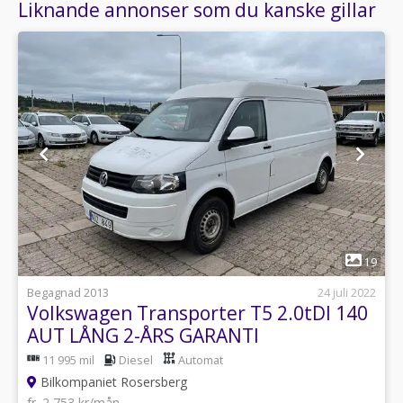
Liknande annonser som du kanske gillar
1
19
Begagnad 2013
24 juli 2022
Volkswagen Transporter T5 2.0tDI 140
AUT LÅNG 2-ÅRS GARANTI
11 995 mil
Diesel
Automat
Bilkompaniet Rosersberg
fr. 2 753 kr/mån