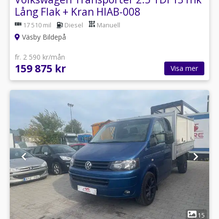
Lång Flak + Kran HIAB-008
17 510 mil
Diesel
Manuell
Väsby Bildepå
fr. 2 590 kr/mån
159 875 kr
Visa mer
1
15