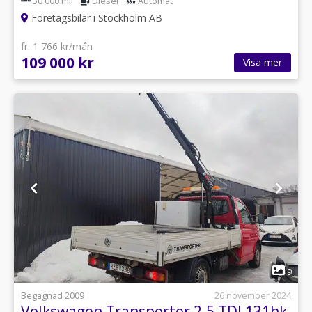
30 000 mil
Diesel
Automat
Företagsbilar i Stockholm AB
fr. 1 766 kr/mån
109 000 kr
Visa mer
1
9
Begagnad 2009
26 november 2024
Volkswagen Transporter 2.5 TDI 131hk