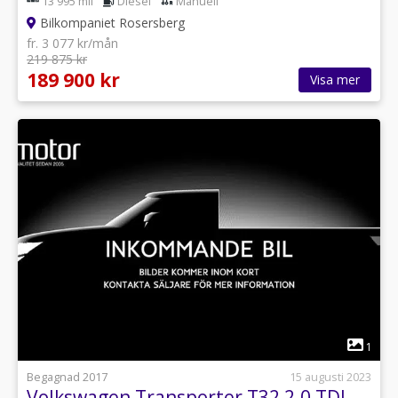
13 995 mil
Diesel
Manuell
Bilkompaniet Rosersberg
fr. 3 077 kr/mån
219 875 kr
189 900 kr
Visa mer
1
Begagnad 2017
15 augusti 2023
Volkswagen Transporter T32 2.0 TDI