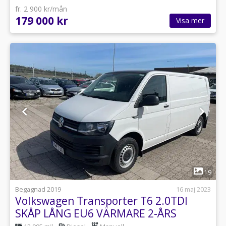
fr. 2 900 kr/mån
179 000 kr
Visa mer
1
19
Begagnad 2019
16 maj 2023
Volkswagen Transporter T6 2.0TDI
SKÅP LÅNG EU6 VÄRMARE 2-ÅRS
GARANTI