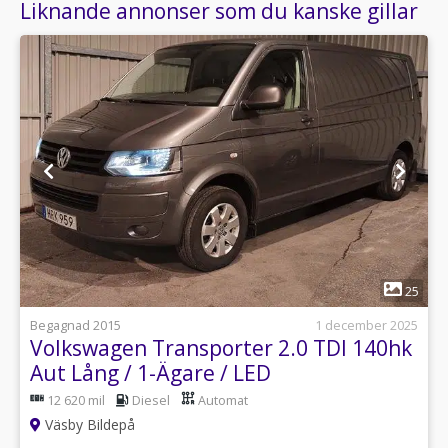
Liknande annonser som du kanske gillar
1
25
Begagnad 2015
1 december 2025
Volkswagen Transporter 2.0 TDI 140hk
Aut Lång / 1-Ägare / LED
12 620 mil
Diesel
Automat
Väsby Bildepå