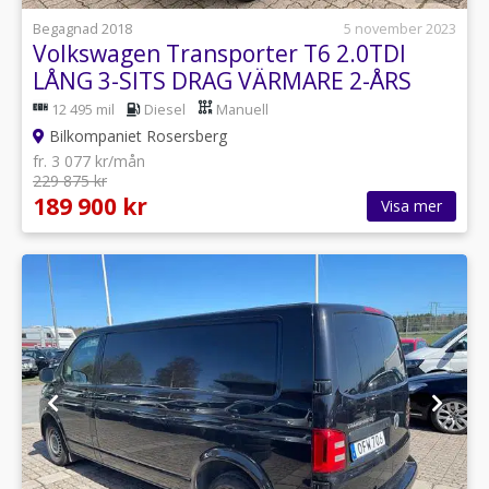
Begagnad 2018
5 november 2023
Volkswagen Transporter T6 2.0TDI
LÅNG 3-SITS DRAG VÄRMARE 2-ÅRS
GARANTI
12 495 mil
Diesel
Manuell
Bilkompaniet Rosersberg
fr. 3 077 kr/mån
229 875 kr
189 900 kr
Visa mer