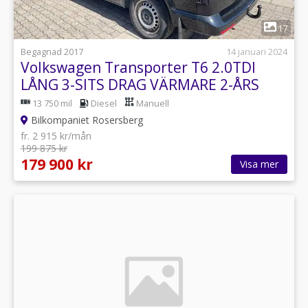
1
17
Begagnad 2017
14 januari 2024
Volkswagen Transporter T6 2.0TDI
LÅNG 3-SITS DRAG VÄRMARE 2-ÅRS
GARANTI
13 750 mil
Diesel
Manuell
Bilkompaniet Rosersberg
fr. 2 915 kr/mån
199 875 kr
179 900 kr
Visa mer