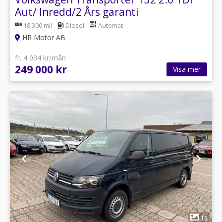
Aut/ Inredd/2 Års garanti
18 300 mil
Diesel
Automat
HR Motor AB
fr. 4 034 kr/mån
249 000 kr
Visa mer
1
18