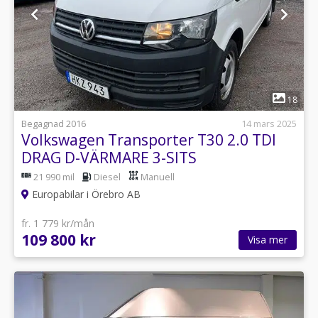
1
18
Begagnad 2016
14 mars 2025
Volkswagen Transporter T30 2.0 TDI
DRAG D-VÄRMARE 3-SITS
21 990 mil
Diesel
Manuell
Europabilar i Örebro AB
fr. 1 779 kr/mån
109 800 kr
Visa mer