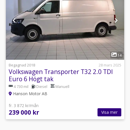
1
14
Begagnad 2018
28 mars 2025
Volkswagen Transporter T32 2.0 TDI
Euro 6 Högt tak
4 730 mil
Diesel
Manuell
Hanson Motor AB
fr. 3 872 kr/mån
239 000 kr
Visa mer