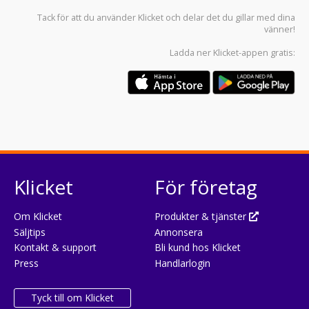
Tack för att du använder
Klicket
och delar det du gillar med dina
vänner!
Ladda ner
Klicket-appen
gratis:
Klicket
För företag
Om Klicket
Produkter & tjänster
Säljtips
Annonsera
Kontakt & support
Bli kund hos Klicket
Press
Handlarlogin
Tyck till om Klicket