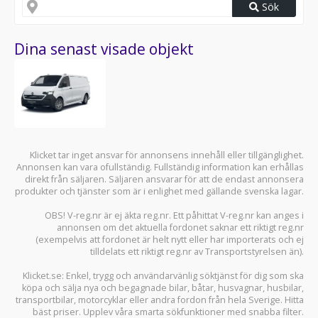
Sök
Dina senast visade objekt
Klicket tar inget ansvar för annonsens innehåll eller tillgänglighet.
Annonsen kan vara ofullständig. Fullständig information kan erhållas
direkt från säljaren. Säljaren ansvarar för att de endast annonsera
produkter och tjänster som är i enlighet med gällande svenska lagar.
OBS! V-reg.nr är ej äkta reg.nr. Ett påhittat V-reg.nr kan anges i
annonsen om det aktuella fordonet saknar ett riktigt reg.nr
(exempelvis att fordonet är helt nytt eller har importerats och ej
tilldelats ett riktigt reg.nr av Transportstyrelsen än).
Klicket.se
: Enkel, trygg och användarvänlig söktjänst för dig som ska
köpa och sälja
nya och begagnade bilar
,
båtar
,
husvagnar
,
husbilar
,
transportbilar
,
motorcyklar
eller andra fordon från hela Sverige. Hitta
bäst priser. Upplev våra smarta sökfunktioner med snabba filter.