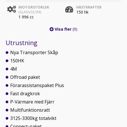
MOTORSTORLEK
HÄSTKRAFTER
150 hk
(SLAGVOLYM)
1 996 cc
Visa fler
(9)
Utrustning
Nya Transporter Skåp
150HK
4M
Offroad paket
Förarassistanspaket Plus
Fast dragkrok
P-Värmare med Fjärr
Multifunktionsratt
3125-3300kg totalvikt
Connect-paket