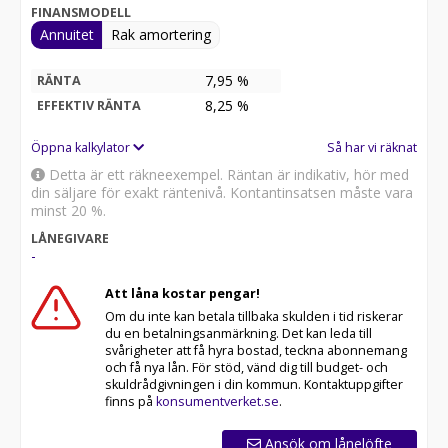
FINANSMODELL
Annuitet
Rak amortering
7,95 %
RÄNTA
8,25
%
EFFEKTIV RÄNTA
Öppna kalkylator
Så har vi räknat
Detta är ett räkneexempel. Räntan är indikativ, hör med
din säljare för exakt räntenivå. Kontantinsatsen måste vara
minst 20 %.
LÅNEGIVARE
-
Att låna kostar pengar!
Om du inte kan betala tillbaka skulden i tid riskerar
du en betalningsanmärkning. Det kan leda till
svårigheter att få hyra bostad, teckna abonnemang
och få nya lån. För stöd, vänd dig till budget- och
skuldrådgivningen i din kommun. Kontaktuppgifter
finns på
konsumentverket.se
.
Ansök om lånelöfte