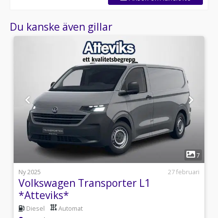
Du kanske även gillar
1
4
7
s
Ny 2025
27 februari
Volkswagen Transporter L1
*Atteviks*
Diesel
Automat