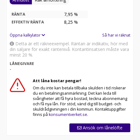
7,95 %
RÄNTA
8,25
%
EFFEKTIV RÄNTA
Öppna kalkylator
Så har vi räknat
Detta är ett räkneexempel. Räntan är indikativ, hör med
din säljare för exakt räntenivå. Kontantinsatsen måste vara
minst 20 %.
LÅNEGIVARE
-
Att låna kostar pengar!
Om du inte kan betala tillbaka skulden i tid riskerar
du en betalningsanmärkning. Det kan leda till
svårigheter att få hyra bostad, teckna abonnemang
och få nya lån. För stöd, vänd dig till budget- och
skuldrådgivningen i din kommun. Kontaktuppgifter
finns på
konsumentverket.se
.
Ansök om lånelöfte