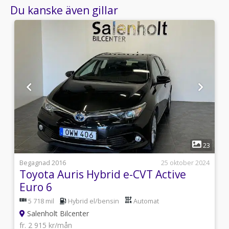
Du kanske även gillar
1
3
23
4
Begagnad 2016
25 oktober 2024
Toyota Auris Hybrid e-CVT Active
Euro 6
5 718 mil
Hybrid el/bensin
Automat
Salenholt Bilcenter
fr. 2 915 kr/mån