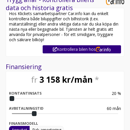
data och historia gratis
Hos Klickets samarbetspartner Car.info kan du enkelt
kontrollera både biluppgifter och bilhistorik (t.ex.
mätarställning) eller andra viktiga data när du ska köpa din
nästa nya eller begagnade bil. Tjänsten är helt gratis att
använda för privatpersoner - för ett smidigare, tryggare
och säkrare bilköp!
Kontrollera bilen hos
Finansiering
fr
3 158
kr/mån
*
20
%
KONTANTINSATS
60
mån
AVBETALNINGSTID
FINANSMODELL
Annuitet
Rak amortering