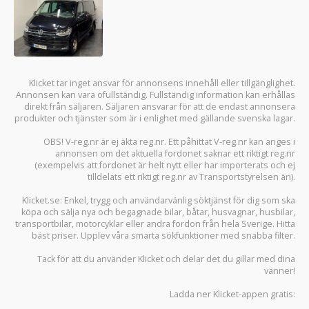
Klicket tar inget ansvar för annonsens innehåll eller tillgänglighet.
Annonsen kan vara ofullständig. Fullständig information kan erhållas
direkt från säljaren. Säljaren ansvarar för att de endast annonsera
produkter och tjänster som är i enlighet med gällande svenska lagar.
OBS! V-reg.nr är ej äkta reg.nr. Ett påhittat V-reg.nr kan anges i
annonsen om det aktuella fordonet saknar ett riktigt reg.nr
(exempelvis att fordonet är helt nytt eller har importerats och ej
tilldelats ett riktigt reg.nr av Transportstyrelsen än).
Klicket.se
: Enkel, trygg och användarvänlig söktjänst för dig som ska
köpa och sälja
nya och begagnade bilar
,
båtar
,
husvagnar
,
husbilar
,
transportbilar
,
motorcyklar
eller andra fordon från hela Sverige. Hitta
bäst priser. Upplev våra smarta sökfunktioner med snabba filter.
Tack för att du använder
Klicket
och delar det du gillar med dina
vänner!
Ladda ner
Klicket-appen
gratis: