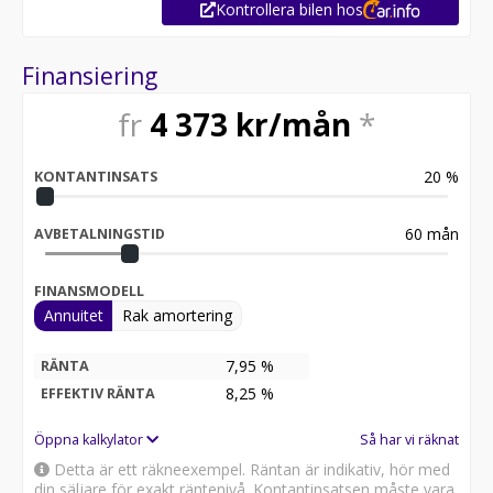
Kontrollera bilen hos
Finansiering
fr
4 373
kr/mån
*
20
%
KONTANTINSATS
60
mån
AVBETALNINGSTID
FINANSMODELL
Annuitet
Rak amortering
7,95 %
RÄNTA
8,25
%
EFFEKTIV RÄNTA
Öppna kalkylator
Så har vi räknat
Detta är ett räkneexempel. Räntan är indikativ, hör med
din säljare för exakt räntenivå. Kontantinsatsen måste vara