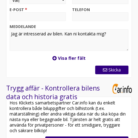
6-24 månaders garanti via Autoconcept eller
Garantipartner går att köpa till.
E-POST
*
TELEFON
Vi byter in din Bil. Välkommen till oss på JH Motor ute
på Storheden i Luleå, ring gärna före ni kommer för
MEDDELANDE
bästa servic
Visa fler fält
Skicka
Trygg affär - Kontrollera bilens
data och historia gratis
Hos Klickets samarbetspartner Car.info kan du enkelt
kontrollera både biluppgifter och bilhistorik (t.ex.
mätarställning) eller andra viktiga data när du ska köpa din
nästa nya eller begagnade bil. Tjänsten är helt gratis att
använda för privatpersoner - för ett smidigare, tryggare
och säkrare bilköp!