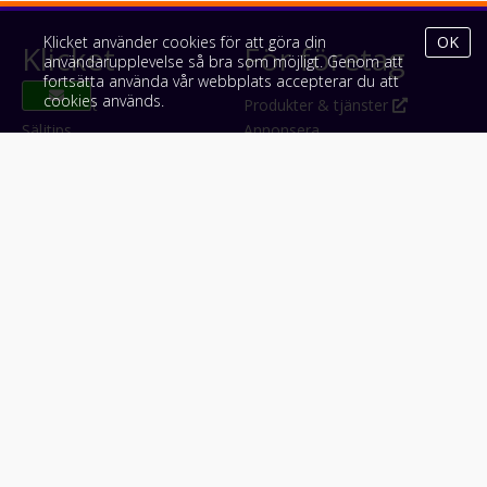
Klicket använder cookies för att göra din
OK
Klicket
För företag
användarupplevelse så bra som möjligt. Genom att
fortsätta använda vår webbplats accepterar du att
cookies används.
Om Klicket
Produkter & tjänster
Säljtips
Annonsera
Kontakt & support
Bli kund hos Klicket
Press
Handlarlogin
Tyck till om Klicket
Följ oss
Appar
Facebook
iPhone & iPad (App Store)
Instagram
Android (Google Play)
LinkedIn
#klicket