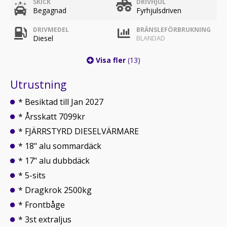
SKICK
DRIVHJUL
Begagnad
Fyrhjulsdriven
DRIVMEDEL
BRÄNSLEFÖRBRUKNING
Diesel
BLANDAD
Visa fler
(13)
Utrustning
* Besiktad till Jan 2027
* Årsskatt 7099kr
* FJÄRRSTYRD DIESELVÄRMARE
* 18" alu sommardäck
* 17" alu dubbdäck
* 5-sits
* Dragkrok 2500kg
* Frontbåge
* 3st extraljus