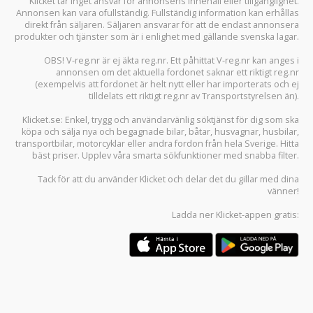
Klicket tar inget ansvar för annonsens innehåll eller tillgänglighet.
Annonsen kan vara ofullständig. Fullständig information kan erhållas
direkt från säljaren. Säljaren ansvarar för att de endast annonsera
produkter och tjänster som är i enlighet med gällande svenska lagar.
OBS! V-reg.nr är ej äkta reg.nr. Ett påhittat V-reg.nr kan anges i
annonsen om det aktuella fordonet saknar ett riktigt reg.nr
(exempelvis att fordonet är helt nytt eller har importerats och ej
tilldelats ett riktigt reg.nr av Transportstyrelsen än).
Klicket.se
: Enkel, trygg och användarvänlig söktjänst för dig som ska
köpa och sälja
nya och begagnade bilar
,
båtar
,
husvagnar
,
husbilar
,
transportbilar
,
motorcyklar
eller andra fordon från hela Sverige. Hitta
bäst priser. Upplev våra smarta sökfunktioner med snabba filter.
Tack för att du använder
Klicket
och delar det du gillar med dina
vänner!
Ladda ner
Klicket-appen
gratis: