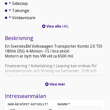
* Sidestep
* Takvinge
* Vindavvisare
Visa alla
(40)
Beskrivning
En Svensksåld Volkswagen Transporter Kombi 2.0 TDI
180hk DSG 4-Motion -15 i bra skick!
Motorn är bytt hos VW vid ca 6500 mil.
Finansiering / Avbetalning / Leasing kan ordnas för
privatpersoner och företag via Santander, DnB och
Wasa Kredit till förmånlig ränta! Även avbetalning utan
handpenning går att lösa. Går även göra upplägg med
Visa mer
restvärde för att få en låg månadskostnad.
Intresseanmälan
1-3 månaders gratis prova-på försäkring hos
Länsförsäkringar ingår på dom flesta fordonen vi säljer.
NÄR ÄR KÖPET AKTUELLT?
NAMN
*