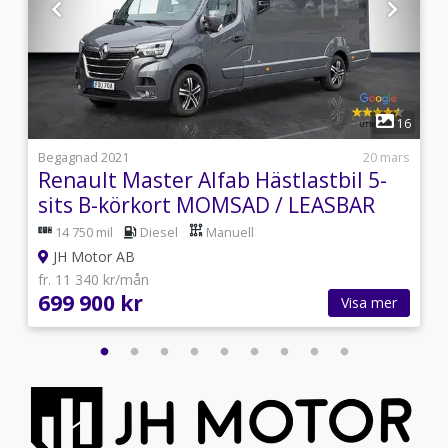
1
4
16
3
Begagnad 2021
20 mars
Renault Master Alfab Hästlastbil 5-
sits B-körkort MOMSAD / LEASBAR
14 750 mil
Diesel
Manuell
JH Motor AB
fr. 11 340 kr/mån
699 900 kr
Visa mer