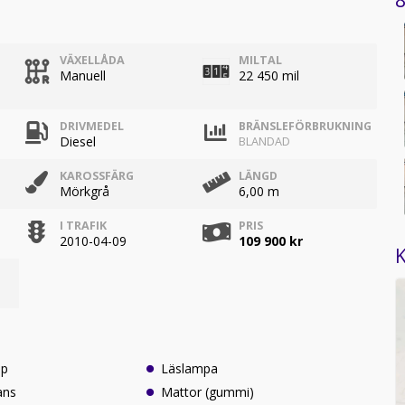
8
VÄXELLÅDA
MILTAL
Manuell
22 450 mil
DRIVMEDEL
BRÄNSLEFÖRBRUKNING
Diesel
BLANDAD
KAROSSFÄRG
LÄNGD
Mörkgrå
6,00 m
I TRAFIK
PRIS
2010-04-09
109 900 kr
K
lp
Läslampa
ans
Mattor (gummi)