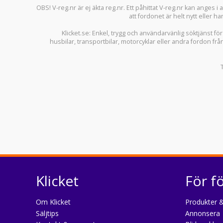
OBS! V-reg.nr är ej äkta reg.nr. Ett påhittat V-reg.nr kan anges 
att fordonet är helt nytt eller ha
Klicket.se
: Enkel, trygg och användarvänlig söktjänst fö
husbilar
,
transportbilar
,
motorcyklar
eller andra fordon frå
Klicket
För f
Om Klicket
Produkter &
Säljtips
Annonsera