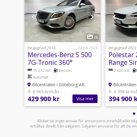
1
30
28
12 juli
Begagnad 2014
14 juli 2023
Begagnad 2022
ge T8
Mercedes-Benz S 500
Polestar
rk
7G-Tronic 360°
Range Si
Massage GPS
Drag
utomat
15 210 mil
Bensin
2 620 mil
Panorama
Automat
AB
Bilcentralen i Göteborg AB
Bilcentralen
fr. 6 965 kr/mån
fr. 6 398 kr/m
429 900 kr
394 900 
sa mer
Visa mer
Klicket tar inget ansvar för annonsens innehåll eller ti
erhållas direkt från säljaren. Säljaren ansvarar för att de