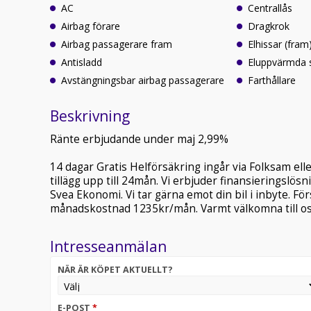
AC
Centrallås
Airbag förare
Dragkrok
Airbag passagerare fram
Elhissar (fram
Antisladd
Eluppvärmda 
Avstängningsbar airbag passagerare
Farthållare
Beskrivning
Ränte erbjudande under maj 2,99%
14 dagar Gratis Helförsäkring ingår via Folksam el
tillägg upp till 24mån. Vi erbjuder finansieringslö
Svea Ekonomi. Vi tar gärna emot din bil i inbyte. F
månadskostnad 1235kr/mån. Varmt välkomna till os
Intresseanmälan
NÄR ÄR KÖPET AKTUELLT?
E-POST
*