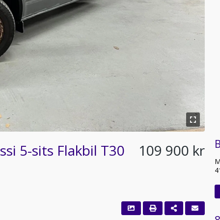
B
i 5-sits Flakbil T30
109 900 kr
M
4