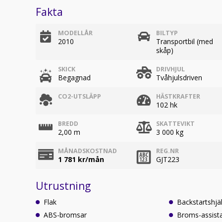
Fakta
MODELLÅR
BILTYP
2010
Transportbil (med
skåp)
SKICK
DRIVHJUL
Begagnad
Tvåhjulsdriven
CO2-UTSLÄPP
HÄSTKRAFTER
102 hk
BREDD
SKATTEVIKT
2,00 m
3 000 kg
MÅNADSKOSTNAD
REG.NR
1 781
kr/mån
GJT223
Utrustning
Flak
Backstartshjä
ABS-bromsar
Broms-assist