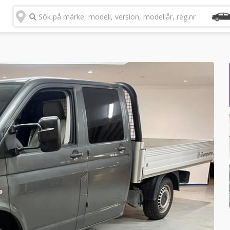
Sök på märke, modell, version, modellår, reg.nr