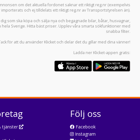
i annonsen om det aktuella fordonet saknar ett riktigt reg.nr (exempelvis
r importerats och ej tilldelats ett riktigt reg.nr av Transportstyrelsen än).
r dig som ska köpa och sälja
nya och begagnade bilar
,
båtar
,
husvagnar
,
n hela Sverige. Hitta bäst priser. Upplev våra smarta sökfunktioner med
snabba filter.
Tack för att du använder
Klicket
och delar det du gillar med dina vänner!
Ladda ner
Klicket-appen
gratis:
öretag
Följ oss
 tjänster
Facebook
Instagram