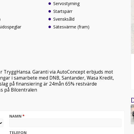
Servostyrning
Startspärr
)
Svensksåld
sidospeglar
Sätesvärme (fram)
ler TryggHansa. Garanti via AutoConcept erbjuds mot
sningar i samarbete med DNB, Santander, Wasa Kredit,
örslag på finansiering är 24mån 65% restvärde
s på Bilcentralen
D
NAMN
*
TELEFON