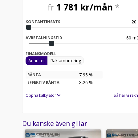
fr
1 781
kr/mån
*
20
KONTANTINSATS
60
må
AVBETALNINGSTID
FINANSMODELL
Annuitet
Rak amortering
7,95 %
RÄNTA
8,26
%
EFFEKTIV RÄNTA
Öppna kalkylator
Så har vi räkn
Du kanske även gillar