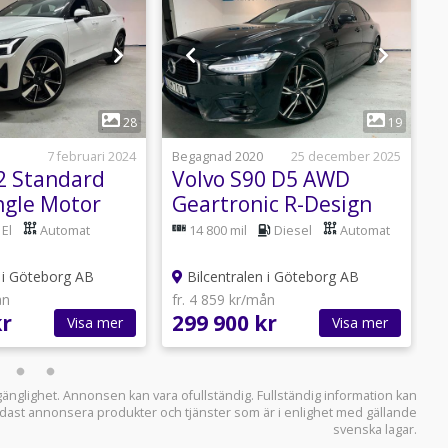
1
1
28
19
7 februari 2024
Begagnad 2020
25 december 2025
B
 2 Standard
Volvo S90 D5 AWD
ngle Motor
Geartronic R-Design
P
Hud 360 CAM Voc
l
El
Automat
14 800 mil
Diesel
Automat
 i Göteborg AB
Bilcentralen i Göteborg AB
ån
fr. 4 859 kr/mån
f
kr
299 900 kr
5
Visa mer
Visa mer
llgänglighet. Annonsen kan vara ofullständig. Fullständig information kan
 endast annonsera produkter och tjänster som är i enlighet med gällande
svenska lagar.