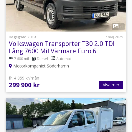
1
33
Begagnad 2019
7 maj 2025
Volkswagen Transporter T30 2.0 TDI
Lång 7600 Mil Värmare Euro 6
7 600 mil
Diesel
Automat
Motorkompaniet Söderhamn
fr. 4 859 kr/mån
299 900 kr
Visa mer