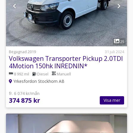
1
25
Begagnad 2019
31 juli 2024
Volkswagen Transporter Pickup 2.0TDI
4Motion 150hk INREDNIN*
8 992 mil
Diesel
Manuell
Yrkesfordon Stockhom AB
fr. 6 074 kr/mån
374 875 kr
Visa mer