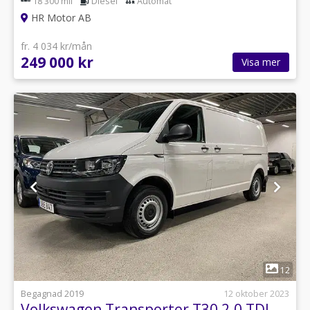
18 300 mil
Diesel
Automat
HR Motor AB
fr. 4 034 kr/mån
249 000 kr
Visa mer
1
12
Begagnad 2019
12 oktober 2023
Volkswagen Transporter T30 2.0 TDI