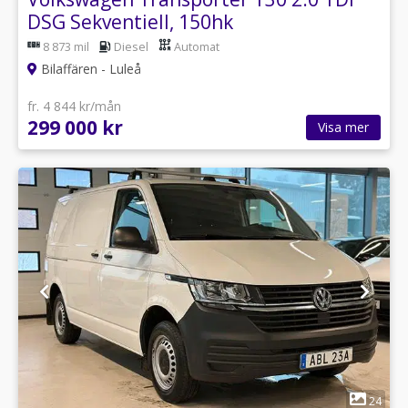
DSG Sekventiell, 150hk
8 873 mil
Diesel
Automat
Bilaffären - Luleå
fr. 4 844 kr/mån
299 000 kr
Visa mer
1
24