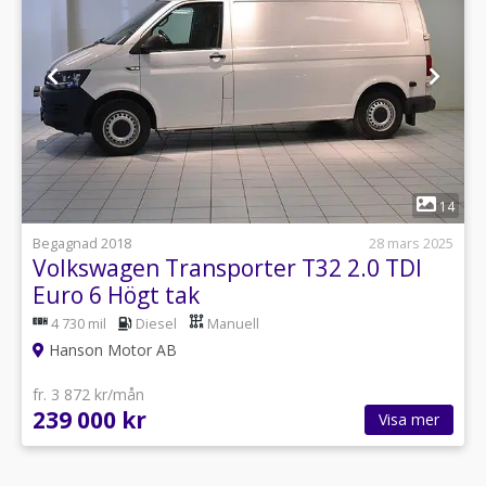
1
14
Begagnad 2018
28 mars 2025
Volkswagen Transporter T32 2.0 TDI
Euro 6 Högt tak
4 730 mil
Diesel
Manuell
Hanson Motor AB
fr. 3 872 kr/mån
239 000 kr
Visa mer