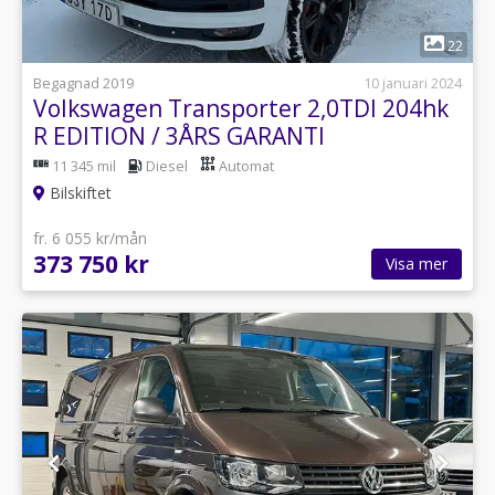
1
22
Begagnad 2019
10 januari 2024
Volkswagen Transporter 2,0TDI 204hk
R EDITION / 3ÅRS GARANTI
11 345 mil
Diesel
Automat
Bilskiftet
fr. 6 055 kr/mån
373 750 kr
Visa mer