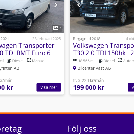
1
1
4
 2021
28 februari 2025
Begagnad 2018
4 ok
wagen Transporter
Volkswagen Transpo
.0 TDI BMT Euro 6
T30 2.0 TDI 150hk L
LED Ny kamrem
mil
Diesel
Manuell
18 566 mil
Diesel
Autom
yrinten AB
Bilcenter Väst AB
 kr/mån
fr. 3 224 kr/mån
00 kr
199 000 kr
Visa mer
V
öretag
Följ oss