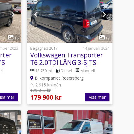
1
18
17
mber 2023
Begagnad 2017
14 januari 2024
rter
Volkswagen Transporter
TS
T6 2.0TDI LÅNG 3-SITS
RS
DRAG VÄRMARE 2-ÅRS
ll
13 750 mil
Diesel
Manuell
GARANTI
Bilkompaniet Rosersberg
fr. 2 915 kr/mån
199 875 kr
179 900 kr
isa mer
Visa mer