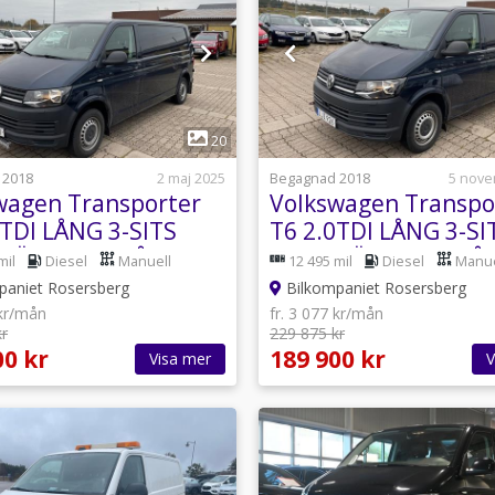
1
1
20
 2018
2 maj 2025
Begagnad 2018
5 nove
wagen Transporter
Volkswagen Transpo
0TDI LÅNG 3-SITS
T6 2.0TDI LÅNG 3-SI
 VÄRMARE 2-ÅRS
DRAG VÄRMARE 2-Å
mil
Diesel
Manuell
12 495 mil
Diesel
Manue
NTI
GARANTI
paniet Rosersberg
Bilkompaniet Rosersberg
 kr/mån
fr. 3 077 kr/mån
kr
229 875 kr
00 kr
189 900 kr
Visa mer
V