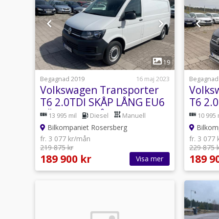
1
19
Begagnad 2019
16 maj 2023
Begagnad
Volkswagen Transporter
Volks
T6 2.0TDI SKÅP LÅNG EU6
T6 2.
VÄRMARE 2-ÅRS GARANTI
DRAG
13 995 mil
Diesel
Manuell
10 995 
GARA
Bilkompaniet Rosersberg
Bilkom
fr. 3 077 kr/mån
fr. 3 077
219 875 kr
229 875 
189 900 kr
189 9
Visa mer