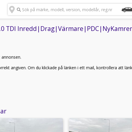
Sök på märke, modell, version, modellår, reg.nr
.0 TDI Inredd|Drag|Värmare|PDC|NyKamrem|B
t annonsen.
rekt angiven. Om du klickade på länken i ett mail, kontrollera att län
lar