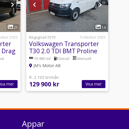
1
21
14
tober 2025
Begagnad 2019
9 oktober 2025
rter
Volkswagen Transporter
2 Drag
T30 2.0 TDI BMT Proline
Euro 6
at
19 480 mil
Diesel
Manuell
JM's Motor AB
fr. 2 105 kr/mån
129 900 kr
isa mer
Visa mer
Appar