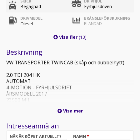
SKICK
DRIVHJUL
Begagnad
Fyrhjulsdriven
DRIVMEDEL
BRÄNSLEFÖRBRUKNING
Diesel
BLANDAD
Visa fler
(13)
Beskrivning
VW TRANSPORTER TWINCAB (skåp och dubbelhytt)
2.0 TDI 204 HK
AUTOMAT
4-MOTION - FYRHJULSDRIFT
ÅRSMODELL 2017
23500 MIL
Visa mer
COMFORTLINE PAKET
DISCOVER MEDIA PAKET
Intresseanmälan
LIGHT & SIGHT PAKET
NÄR ÄR KÖPET AKTUELLT?
NAMN
*
ACC - KLIMATANLÄGGNING