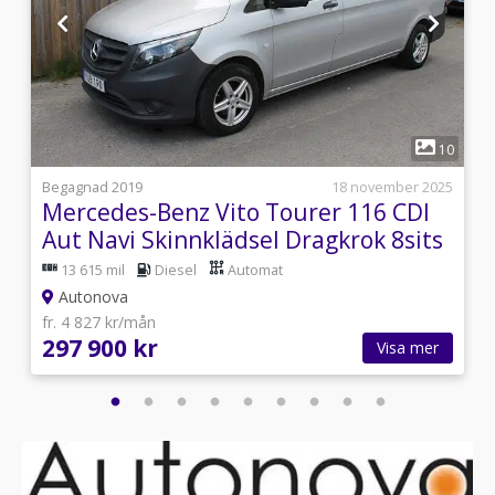
1
0
10
2
Begagnad 2019
18 november 2025
Mercedes-Benz Vito Tourer 116 CDI
Aut Navi Skinnklädsel Dragkrok 8sits
13 615 mil
Diesel
Automat
Autonova
fr. 4 827 kr/mån
297 900 kr
Visa mer