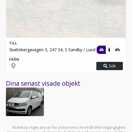
TILL
Skattebergavägen 5, 247 34, S Sandby / Lund
FRÅN
Sök
Dina senast visade objekt
Klicket tar inget ansvar för annonsens innehåll eller tillgänglighet.