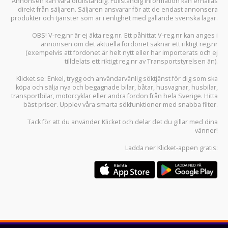
Annonsen kan vara ofullständig. Fullständig information kan erhållas
direkt från säljaren. Säljaren ansvarar för att de endast annonsera
produkter och tjänster som är i enlighet med gällande svenska lagar.
OBS! V-reg.nr är ej äkta reg.nr. Ett påhittat V-reg.nr kan anges i
annonsen om det aktuella fordonet saknar ett riktigt reg.nr
(exempelvis att fordonet är helt nytt eller har importerats och ej
tilldelats ett riktigt reg.nr av Transportstyrelsen än).
Klicket.se
: Enkel, trygg och användarvänlig söktjänst för dig som ska
köpa och sälja
nya och begagnade bilar
,
båtar
,
husvagnar
,
husbilar
,
transportbilar
,
motorcyklar
eller andra fordon från hela Sverige. Hitta
bäst priser. Upplev våra smarta sökfunktioner med snabba filter.
Tack för att du använder
Klicket
och delar det du gillar med dina
vänner!
Ladda ner
Klicket-appen
gratis: