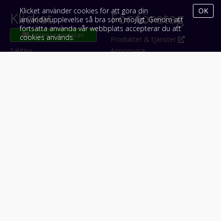
Klicket använder cookies för att göra din
OK
Klicket
För företag
användarupplevelse så bra som möjligt. Genom att
fortsätta använda vår webbplats accepterar du att
cookies används.
Om Klicket
Produkter & tjänster
Säljtips
Annonsera
Kontakt & support
Bli kund hos Klicket
Press
Handlarlogin
Tyck till om Klicket
Följ oss
Appar
Facebook
iPhone & iPad (App Store)
Instagram
Android (Google Play)
LinkedIn
#klicket