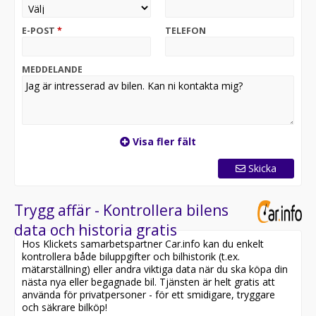
FARTHÅLLARE - AKTIV
FÄRDDDATOR
E-POST
*
TELEFON
MOTORVÄRMARE MED FJÄRR OCH TIDUR
REGNSENSOR
MULTIFUNKTIONSRATT
MEDDELANDE
PDC - PARKERINGHJÄLP
BLUETOOTH TELEFON
AUX / USB
VW SOUND SYSTEM PACKAGE
LED / XENON STRÅLKASTARE
Visa fler fält
EL UPPVÄRMDA SIDOSPEGLAR
17 TUM LM FÄLGAR
Skicka
DRAGKROK - TRIPLEX DRAG
ELHISSAR OCH ELSPEGLAR
EXTRA LJUS FRAM
Trygg affär - Kontrollera bilens
data och historia gratis
ÅRSSKATT 4283 KR
Hos Klickets samarbetspartner Car.info kan du enkelt
LEVERERAS NY BESIKTIGAD
kontrollera både biluppgifter och bilhistorik (t.ex.
BRÄNSLEFÖRBRUKNING 0, 66 L/MIL VID BLANDAD
mätarställning) eller andra viktiga data när du ska köpa din
KÖRNING
nästa nya eller begagnade bil. Tjänsten är helt gratis att
använda för privatpersoner - för ett smidigare, tryggare
SVENSKSÅLD
och säkrare bilköp!