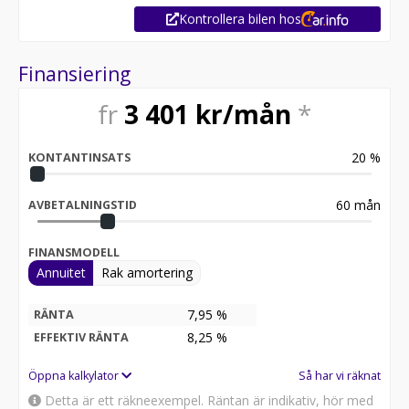
EN TIDIGARE ÄGARE
Kontrollera bilen hos
KOMPLETT SERVICEHISTORIK FRÅN AUKTORISERAD
VW VERKSTAD
Finansiering
VINTERHJUL MEDFÖLJER
fr
3 401
kr/mån
*
MYCKET VÄLVÅRDAD BIL!
VI HAR ÖPPET EFTER TIDSBOKNING PÅ MAIL ELLER
20
%
KONTANTINSATS
TELEFON!
VÄLKOMNA!
60
mån
AVBETALNINGSTID
FINANSMODELL
Annuitet
Rak amortering
7,95 %
RÄNTA
8,25
%
EFFEKTIV RÄNTA
Öppna kalkylator
Så har vi räknat
Detta är ett räkneexempel. Räntan är indikativ, hör med