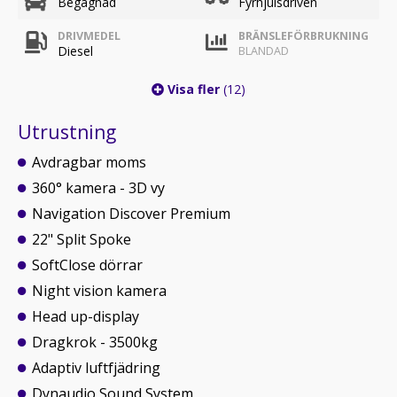
Begagnad
Fyrhjulsdriven
DRIVMEDEL
BRÄNSLEFÖRBRUKNING
Diesel
BLANDAD
Visa fler
(12)
Utrustning
Avdragbar moms
360° kamera - 3D vy
Navigation Discover Premium
22" Split Spoke
SoftClose dörrar
Night vision kamera
Head up-display
Dragkrok - 3500kg
Adaptiv luftfjädring
Dynaudio Sound System