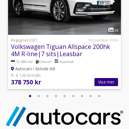
1
2
26
9
Begagnad 2021
6 november 2024
Volkswagen Tiguan Allspace 200hk
4M R-line|7 sits|Leasbar
15 486 mil
Diesel
Automat
Autocars i Skövde AB
fr. 6 136 kr/mån
378 750 kr
Visa mer