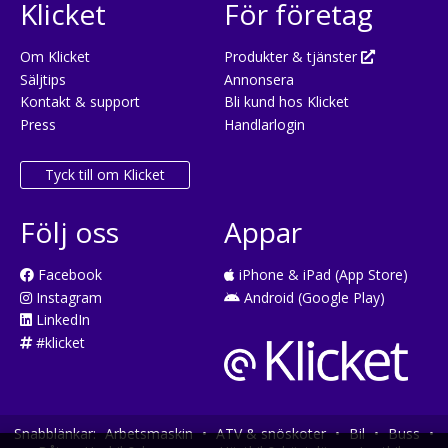
Klicket
För företag
Om Klicket
Produkter & tjänster
Säljtips
Annonsera
Kontakt & support
Bli kund hos Klicket
Press
Handlarlogin
Tyck till om Klicket
Följ oss
Appar
Facebook
iPhone & iPad (App Store)
Instagram
Android (Google Play)
LinkedIn
#klicket
Snabblänkar:
Arbetsmaskin
•
ATV & snöskoter
•
Bil
•
Buss
•