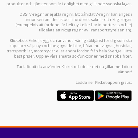
produkter och tjänster som är i enlighet med gällande svenska lagar.
OBS! V-reg.nr är ej äkta reg.nr. Ett påhittat V-reg.nr kan anges i
annonsen om det aktuella fordonet saknar ett riktigt reg.nr
(exempelvis att fordonet är helt nytt eller har importerats och ej
tilldelats ett riktigt reg.nr av Transportstyrelsen än).
Klicket.se
: Enkel, trygg och användarvänlig söktjänst för dig som ska
köpa och sälja
nya och begagnade bilar
,
båtar
,
husvagnar
,
husbilar
,
transportbilar
,
motorcyklar
eller andra fordon från hela Sverige. Hitta
bäst priser. Upplev våra smarta sökfunktioner med snabba filter.
Tack för att du använder
Klicket
och delar det du gillar med dina
vänner!
Ladda ner
Klicket-appen
gratis: