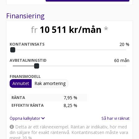
Komfortöppning baklucka, Eluppvärmd ratt med
växelpaddlar, Flytande blinkers, Svart innertak.
Finansiering
* Endast en brukare och fullservad sedan ny
fr
10 511
kr/mån
*
* Max släpvagnsvikt 3500 kg
* Låga skatten 5982 kr / år
20
%
KONTANTINSATS
Finns redo för omgående leverans
Bilen har avdragbar moms & kan leasas för företag från
60
mån
AVBETALNINGSTID
0kr i första förhöjd hyra,
VAT Deductible – Netto Export possible!
FINANSMODELL
Annuitet
Rak amortering
VI TAR INBYTEN OCH ERBJUDER HEMLEVERANS I HELA
SVERIGE
///// Vi ordnar med förmånlig avbetalning till dig som
7,95 %
RÄNTA
privatkund.
8,25
%
EFFEKTIV RÄNTA
Till företagskunder kan vi även erbjuda 0:- i
kontantinsats - Autocars i Skövde 0500-400707
Öppna kalkylator
Så har vi räknat
Detta är ett räkneexempel. Räntan är indikativ, hör med
________________________________________
din säljare för exakt räntenivå. Kontantinsatsen måste vara
minst 20 %.