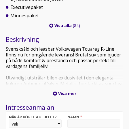
Executivepaket
Minnespaket
Visa alla
(84)
Beskrivning
Svensksåld och leasbar Volkswagen Touareg R-Line
finns nu för omgående leverans! Brutal suv som bjuder
på både komfort & prestanda och passar perfekt till
vardagens familjeliv!
Utvändigt utstrålar bilen exklusivitet i den eleganta
kulören Antimonial Silver Metallic, förstärkt av sportiga
R-detaljer som ger ett kraftfullt och dynamiskt intryck.
Visa mer
Den adaptiva luftfjädringen i kombination med adaptiv
chassireglering (DCC) skapar en svävande komfort och
Intresseanmälan
en körupplevelse i absolut toppklass. De eftertraktade
22 tums split spoke-fälgarna sätter pricken över i och
NÄR ÄR KÖPET AKTUELLT?
NAMN
*
fulländar bilens exklusiva helhetsuttryck.