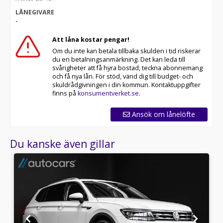
Innovation paket, Innovations, Avdragbar moms,
LÅNEGIVARE
Executive paket, IQ-LIGHT, 360 Kamera, 4WD,
-
Automatisk parkering, Backkamera, Företagsleasing,
Dieselvärmare, Elstol förare (med minne), Elstol
Att låna kostar pengar!
passagerare, Förmånsbil, Moms bil, Momsbil,
Om du inte kan betala tillbaka skulden i tid riskerar
Tjänstebil, En ägare, Soft close, Silver, Suv, Familjebil,
du en betalningsanmärkning. Det kan leda till
Familje bil, Stor suv, Kombi, Stor bil, Dragbil, Drag bil,
svårigheter att få hyra bostad, teckna abonnemang
Fyrhjulsdrift, Innovations paket, Executive paket,
och få nya lån. För stöd, vänd dig till budget- och
Perfekt för långa transporter, 3.0 V6 TDI TipTronic R-
skuldrådgivningen i din kommun. Kontaktuppgifter
Line Euro 6, Head up-display, HUD, helskinn,
finns på
konsumentverket.se
.
Motorvärmare, Digital cockpit, 4Motion, 4 Motion,
Rline, Suv, Hög bil, AWD, 4x4, 3500kg, Navigation,
Ansök om lånelöfte
Rattvärme,
Du kanske även gillar