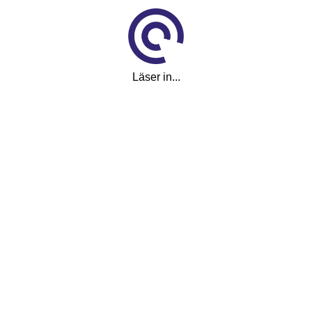
Klicket
Om Klicket
Säljtips
Kontakt & support
Läser in...
Press
Tyck till om Klicket
För företag
Produkter & tjänster
Annonsera
Bli kund hos Klicket
Handlarlogin
Följ oss
Facebook
Instagram
LinkedIn
#klicket