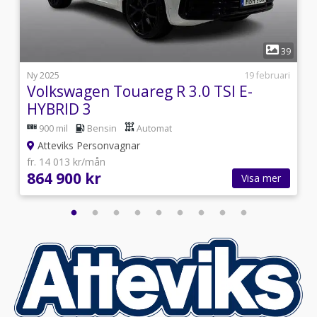
1
7
39
l
Ny 2025
19 februari
Volkswagen Touareg R 3.0 TSI E-
HYBRID 3
900 mil
Bensin
Automat
Atteviks Personvagnar
fr. 14 013 kr/mån
864 900 kr
Visa mer