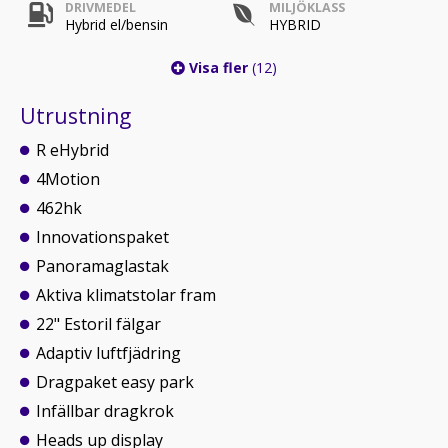
DRIVMEDEL
MILJÖKLASS
Hybrid el/bensin
HYBRID
Visa fler
(12)
Utrustning
R eHybrid
4Motion
462hk
Innovationspaket
Panoramaglastak
Aktiva klimatstolar fram
22" Estoril fälgar
Adaptiv luftfjädring
Dragpaket easy park
Infällbar dragkrok
Heads up display