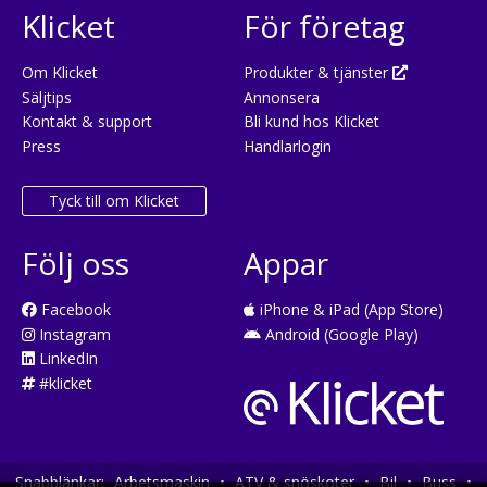
Klicket
För företag
Om Klicket
Produkter & tjänster
Säljtips
Annonsera
Kontakt & support
Bli kund hos Klicket
Press
Handlarlogin
Tyck till om Klicket
Följ oss
Appar
Facebook
iPhone & iPad (App Store)
Instagram
Android (Google Play)
LinkedIn
#klicket
Snabblänkar:
Arbetsmaskin
•
ATV & snöskoter
•
Bil
•
Buss
•