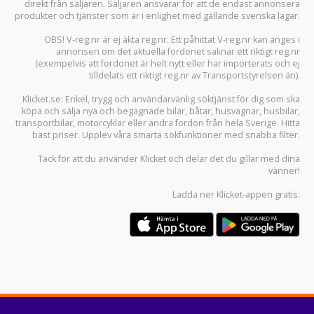
direkt från säljaren. Säljaren ansvarar för att de endast annonsera
produkter och tjänster som är i enlighet med gällande svenska lagar.
OBS! V-reg.nr är ej äkta reg.nr. Ett påhittat V-reg.nr kan anges i
annonsen om det aktuella fordonet saknar ett riktigt reg.nr
(exempelvis att fordonet är helt nytt eller har importerats och ej
tilldelats ett riktigt reg.nr av Transportstyrelsen än).
Klicket.se
: Enkel, trygg och användarvänlig söktjänst för dig som ska
köpa och sälja
nya och begagnade bilar
,
båtar
,
husvagnar
,
husbilar
,
transportbilar
,
motorcyklar
eller andra fordon från hela Sverige. Hitta
bäst priser. Upplev våra smarta sökfunktioner med snabba filter.
Tack för att du använder
Klicket
och delar det du gillar med dina
vänner!
Ladda ner
Klicket-appen
gratis: