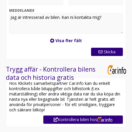
* Öppettider | Mån-Fre 9-18 | Lör 10-14 |
MEDDELANDE
* Vi tillhandahåller förmånlig finansiering och
försäkring.
Visa fler fält
* Uppläggnings- och administrationsavgift tillkommer.
Skicka
Trygg affär - Kontrollera bilens
data och historia gratis
Hos Klickets samarbetspartner Car.info kan du enkelt
kontrollera både biluppgifter och bilhistorik (t.ex.
mätarställning) eller andra viktiga data när du ska köpa din
nästa nya eller begagnade bil. Tjänsten är helt gratis att
använda för privatpersoner - för ett smidigare, tryggare
och säkrare bilköp!
Kontrollera bilen hos