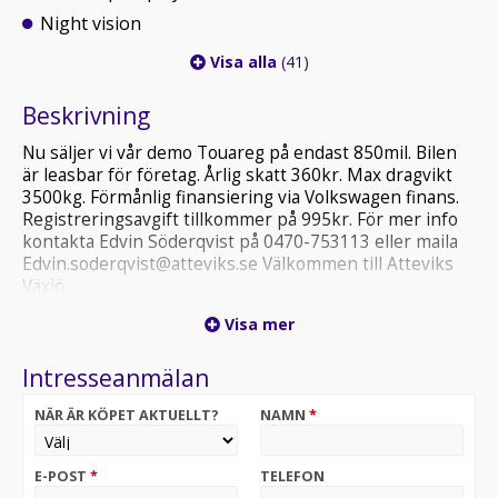
Night vision
Visa alla
(41)
Beskrivning
Nu säljer vi vår demo Touareg på endast 850mil. Bilen
är leasbar för företag. Årlig skatt 360kr. Max dragvikt
3500kg. Förmånlig finansiering via Volkswagen finans.
Registreringsavgift tillkommer på 995kr. För mer info
kontakta Edvin Söderqvist på 0470-753113 eller maila
Edvin.soderqvist@atteviks.se Välkommen till Atteviks
Växjö
Visa mer
Alla våra bilar är testade och Varudeklarerade!
Intresseanmälan
* För mer information eller bokning av provkörning
(ring innan ni kommer) kontakta säljare Edvin på 0470-
NÄR ÄR KÖPET AKTUELLT?
NAMN
*
753113 alt. edvin.soderqvist@atteviks.se
E-POST
*
TELEFON
* Varmt välkommen till Atteviks Växjö!