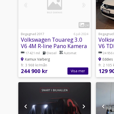
1
24
Begagnad 2017
6 juli 2024
Begagnad
Volkswagen Touareg 3.0
Volks
V6 4M R-line Pano Kamera
V6 TD
Drag 262hk
17 421 mil
Diesel
Automat
24 956 
Kamux Varberg
Eddies 
fr. 3 968 kr/mån
fr. 2 105
244 900 kr
129 9
Visa mer