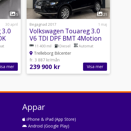
1
5
21
30 april
Begagnad 2017
1 maj
 3.0
Volkswagen Touareg 3.0
OK
V6 TDI DPF BMT 4Motion
uro 5
TipTronic 204hk
at
11 400 mil
Diesel
Automat
Trelleborg Bilcenter
fr. 3 887 kr/mån
239 900 kr
isa mer
Visa mer
Appar
iPhone & iPad (App Store)
Android (Google Play)