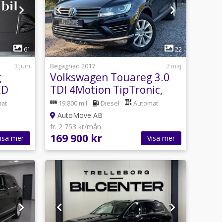
1
61
22
3 juni
Begagnad 2017
7 maj
g
Volkswagen Touareg 3.0
ED
TDI 4Motion TipTronic,
551€
204hk
at
19 800 mil
Diesel
Automat
AutoMove AB
fr. 2 753 kr/mån
169 900 kr
isa mer
Visa mer