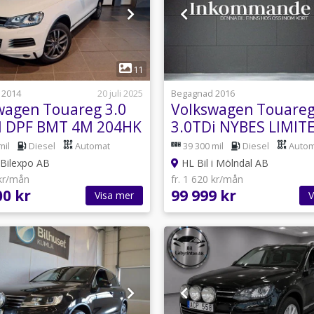
1
1
11
 2014
20 juli 2025
Begagnad 2016
wagen Touareg 3.0
Volkswagen Touare
I DPF BMT 4M 204HK
3.0TDi NYBES LIMIT
EDITION / EXPORT 9
mil
Diesel
Automat
39 300 mil
Diesel
Autom
Bilexpo AB
HL Bil i Mölndal AB
 kr/mån
fr. 1 620 kr/mån
00 kr
99 999 kr
Visa mer
V