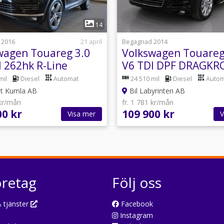
1
1
14
 2016
21 april
Begagnad 2014
wagen Touareg 3.0
Volkswagen Touareg
I 262hk R-Line
V6 TDI DPF DRAGKR
on Aut Drag
4Motion TipTronic E
mil
Diesel
Automat
24 510 mil
Diesel
Autom
et Kumla AB
Bil Labyrinten AB
 kr/mån
fr. 1 781 kr/mån
00 kr
109 900 kr
Visa mer
V
öretag
Följ oss
 tjänster
Facebook
Instagram