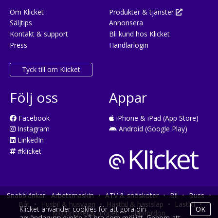
Om Klicket
Produkter & tjänster
Säljtips
Annonsera
Kontakt & support
Bli kund hos Klicket
Press
Handlarlogin
Tyck till om Klicket
Följ oss
Appar
Facebook
iPhone & iPad (App Store)
Instagram
Android (Google Play)
LinkedIn
#klicket
Snabblänkar:
Arbetsmaskin
•
ATV & snöskoter
•
Bil
•
Buss
•
Båt
•
Husbil & husvagn
•
Hästbil & hästsläp
•
Lastbil
•
Klicket använder cookies för att göra din
OK
Motorcykel & moped
•
Släpfordon
användarupplevelse så bra som möjligt. Genom att