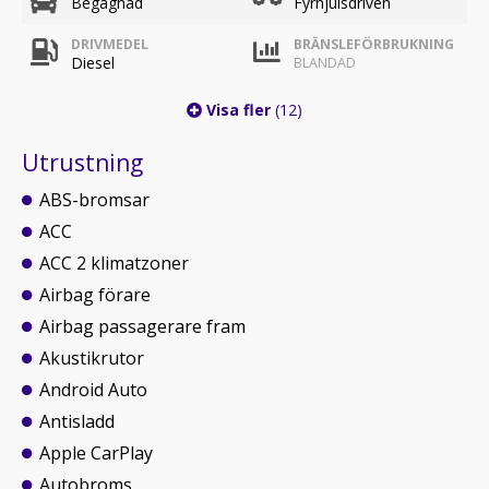
Begagnad
Fyrhjulsdriven
DRIVMEDEL
BRÄNSLEFÖRBRUKNING
Diesel
BLANDAD
Visa fler
(12)
Utrustning
ABS-bromsar
ACC
ACC 2 klimatzoner
Airbag förare
Airbag passagerare fram
Akustikrutor
Android Auto
Antisladd
Apple CarPlay
Autobroms