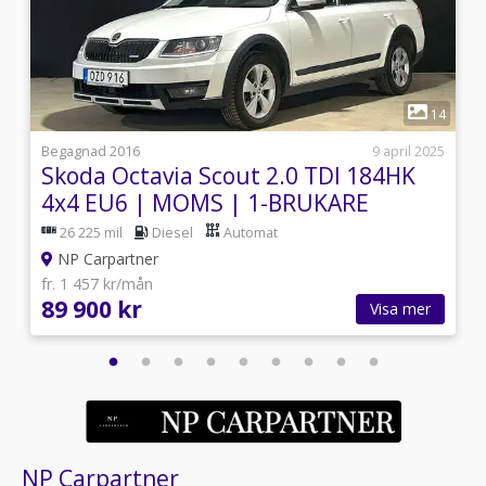
1
8
14
i
Begagnad 2016
9 april 2025
Skoda Octavia Scout 2.0 TDI 184HK
4x4 EU6 | MOMS | 1-BRUKARE
26 225 mil
Diesel
Automat
NP Carpartner
fr. 1 457 kr/mån
89 900 kr
Visa mer
NP Carpartner