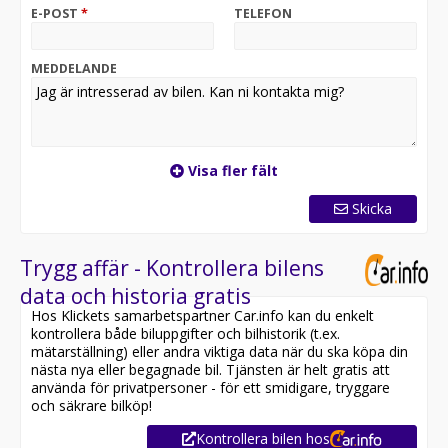
motor. Denna Touareg är välservad auktoriserad
E-POST
*
TELEFON
Volkswagen-verkstad.
INGÅR TILL DENNA BIL)
MEDDELANDE
- Sommardäck
- 30 dagar prova-på-försäkring
FÖRETAGSBILLÅN
Vi erbjuder förmånlig företags billån. Från 0:- i
Visa fler fält
kontantinsats och 55% restvärde. Kontakta oss för en
offert som passar din verksamhet. Vi löser även ditt
Skicka
nuvarande leasingavtal om du önskar byta leasingbil. Vi
erbjuder finansiering med Santander Consumer Bank.
Trygg affär - Kontrollera bilens
-MÖJLIGHET ATT TECKNA 6-24 MÅNADER GARNTI VIA
data och historia gratis
AUTOCONCEPT
Hos Klickets samarbetspartner Car.info kan du enkelt
- MÖJLIGHET TILL LEASING, KONTAKTA OSS FÖR
kontrollera både biluppgifter och bilhistorik (t.ex.
UPPLÄGG OCH FÖRSLAG.
mätarställning) eller andra viktiga data när du ska köpa din
- MÖJLIGHET TILL FINANSERING PRIVAT PEROSNER .
nästa nya eller begagnade bil. Tjänsten är helt gratis att
- Vi erbjuder finansiering med Santander Consumer
använda för privatpersoner - för ett smidigare, tryggare
Bank samt MY MONEY PAY.
och säkrare bilköp!
Kontrollera bilen hos
- VI ARBETAR MED TIDSBOKNINGAR! RING ALLTID