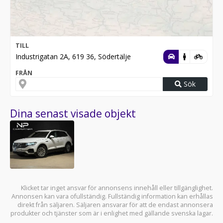
TILL
Industrigatan 2A, 619 36, Södertälje
FRÅN
Sök
Dina senast visade objekt
Klicket tar inget ansvar för annonsens innehåll eller tillgänglighet.
Annonsen kan vara ofullständig. Fullständig information kan erhållas
direkt från säljaren. Säljaren ansvarar för att de endast annonsera
produkter och tjänster som är i enlighet med gällande svenska lagar.