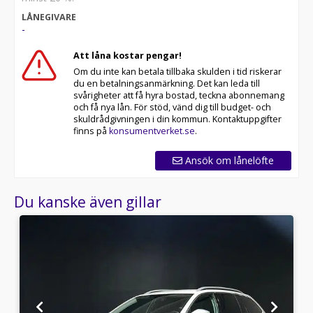
Auto, Backkamera, 360-kamera, Parkeringssensorer,
LÅNEGIVARE
Rattvärme, Stolsvärme, Skinnklädsel, Elstolar,
-
Minnesstolar, Soft Close, LED-strålkastare, Matrix LED,
Luftfjädring, Fyrhjulsdriven SUV, Sommarhjul, Euro 6,
Att låna kostar pengar!
Premiumbil, Volkswagen SUV, Jeep, Dragkrok 3,5 ton,
Om du inte kan betala tillbaka skulden i tid riskerar
3500kg drag , Draglast, Last , Dragbil , Drag bil , 3,5 ton ,
du en betalningsanmärkning. Det kan leda till
3.5ton, familjebil, Digital cockpit , Stor bil , Stor SUV ,
svårigheter att få hyra bostad, teckna abonnemang
Hög bil ,
och få nya lån. För stöd, vänd dig till budget- och
skuldrådgivningen i din kommun. Kontaktuppgifter
finns på
konsumentverket.se
.
Ansök om lånelöfte
Du kanske även gillar