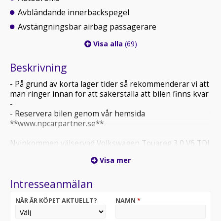
Avbländande innerbackspegel
Avstängningsbar airbag passagerare
Visa alla
(69)
Beskrivning
- På grund av korta lager tider så rekommenderar vi att
man ringer innan för att säkerställa att bilen finns kvar
-
- Reservera bilen genom vår hemsida
**www.npcarpartner.se**
Nyinkommen välservad Volkswagen Touareg 3.0 V6 TDI
DPF SCR 4Motion TipTronic, 286hk, 2020 . Här kommer
Visa mer
en perfekt familjebil för dig som är ute efter en
praktisk och lekfull bil som även passar perfekt för dig
Intresseanmälan
som pendlar och behöver bra utrymme för både familj
och vardags shopping. En praktisk och ekonomisk bil
NÄR ÄR KÖPET AKTUELLT?
NAMN
*
med en bränsleförbrukning från låga 8L/100km.
Effekten och den grymma kör känslan kommer V6