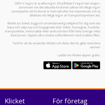
OBS! V-reg.nr är ej äkta reg.nr. Ett påhittat V-reg.nr kan anges i
annonsen om det aktuella fordonet saknar ett riktigt reg.nr
(exempelvis att fordonet är helt nytt eller har importerats och ej
tilldelats ett riktigt reg.nr av Transportstyrelsen än).
Klicket.se
: Enkel, trygg och användarvänlig söktjänst för dig som ska
köpa och sälja
nya och begagnade bilar
,
båtar
,
husvagnar
,
husbilar
,
transportbilar
,
motorcyklar
eller andra fordon från hela Sverige. Hitta
bäst priser. Upplev våra smarta sökfunktioner med snabba filter.
Tack för att du använder
Klicket
och delar det du gillar med dina
vänner!
Ladda ner
Klicket-appen
gratis:
Klicket
För företag