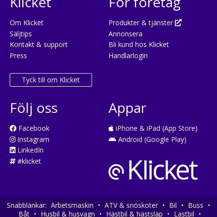
Klicket
För företag
Om Klicket
Produkter & tjänster
Säljtips
Annonsera
Kontakt & support
Bli kund hos Klicket
Press
Handlarlogin
Tyck till om Klicket
Följ oss
Appar
Facebook
iPhone & iPad (App Store)
Instagram
Android (Google Play)
LinkedIn
#klicket
Snabblänkar:
Arbetsmaskin
•
ATV & snöskoter
•
Bil
•
Buss
•
Båt
•
Husbil & husvagn
•
Hästbil & hästsläp
•
Lastbil
•