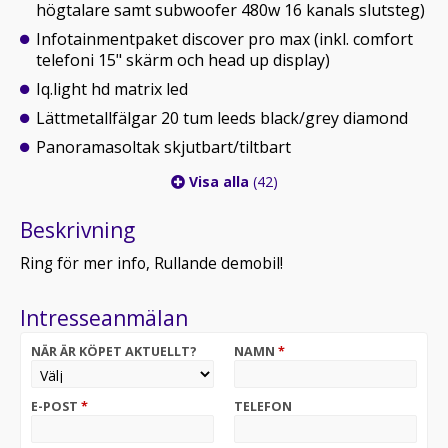
högtalare samt subwoofer 480w 16 kanals slutsteg)
Infotainmentpaket discover pro max (inkl. comfort
telefoni 15" skärm och head up display)
Iq.light hd matrix led
Lättmetallfälgar 20 tum leeds black/grey diamond
Panoramasoltak skjutbart/tiltbart
Visa alla
(42)
Beskrivning
Ring för mer info, Rullande demobil!
Intresseanmälan
NÄR ÄR KÖPET AKTUELLT?
NAMN
*
E-POST
*
TELEFON