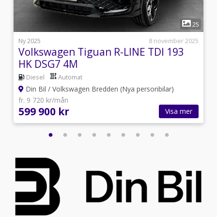
1
4
25
i
Ny 2025
8 november 2025
Volkswagen Tiguan R-LINE TDI 193
HK DSG7 4M
Diesel
Automat
Din Bil / Volkswagen Bredden (Nya personbilar)
fr. 9 720 kr/mån
599 900 kr
Visa mer