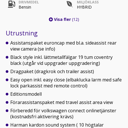
DRIVMEDEL
MILJÖKLASS
Bensin
HYBRID
Visa fler
(12)
Utrustning
Assistanspaket euroncap med bl.a. sideassist rear
view camera (se info)
Black style inkl. lättmetallfälgar 19 tum coventry
black (utgår vid uppgrader uppgradering)
Dragpaket (dragkrok och trailer assist)
Easy open inkl. easy close (elbaklucka larm med safe
lock parkassist med remote control)
Editionsmodell
Förarassistanspaket med travel assist area view
Förberedd för volkswagen connect onlinetjänster
(kostnadsfri aktivering krävs)
Harman kardon sound system ( 10 högtalar