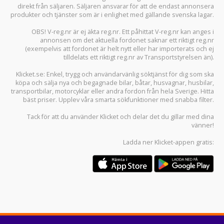
direkt från säljaren. Säljaren ansvarar för att de endast annonsera
produkter och tjänster som är i enlighet med gällande svenska lagar.
OBS! V-reg.nr är ej äkta reg.nr. Ett påhittat V-reg.nr kan anges i
annonsen om det aktuella fordonet saknar ett riktigt reg.nr
(exempelvis att fordonet är helt nytt eller har importerats och ej
tilldelats ett riktigt reg.nr av Transportstyrelsen än).
Klicket.se
: Enkel, trygg och användarvänlig söktjänst för dig som ska
köpa och sälja
nya och begagnade bilar
,
båtar
,
husvagnar
,
husbilar
,
transportbilar
,
motorcyklar
eller andra fordon från hela Sverige. Hitta
bäst priser. Upplev våra smarta sökfunktioner med snabba filter.
Tack för att du använder
Klicket
och delar det du gillar med dina
vänner!
Ladda ner
Klicket-appen
gratis: