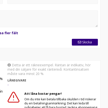
sa fler fält
Skicka
Detta är ett räkneexempel. Räntan är indikativ, hör
med din säljare för exakt räntenivå. Kontantinsatsen
måste vara minst 20 %.
%
LÅNEGIVARE
-
n
Att låna kostar pengar!
Om du inte kan betala tillbaka skulden i tid riskerar
du en betalningsanmärkning. Det kan leda till
svårigheter att få hyra bostad, teckna abonnemang