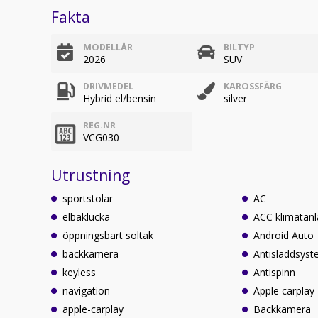
Fakta
MODELLÅR
BILTYP
2026
SUV
DRIVMEDEL
KAROSSFÄRG
Hybrid el/bensin
silver
REG.NR
VCG030
Utrustning
sportstolar
AC
elbaklucka
ACC klimatan
öppningsbart soltak
Android Auto
backkamera
Antisladdsys
keyless
Antispinn
navigation
Apple carplay
apple-carplay
Backkamera