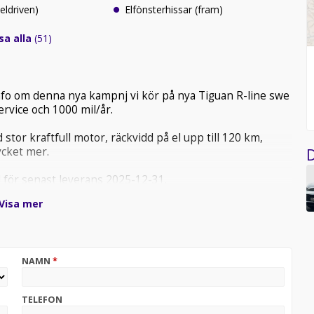
eldriven)
Elfönsterhissar (fram)
sa alla
(51)
nfo om denna nya kampnj vi kör på nya Tiguan R-line swe
ervice och 1000 mil/år.
stor kraftfull motor, räckvidd på el upp till 120 km,
ycket mer.
D
 för senast leverans 2025-12-31.
Visa mer
 646.900:-)
NAMN
*
TELEFON