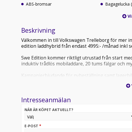
ABS-bromsar
Bagagelucka (
Vi
Beskrivning
Välkommen in till Volkswagen Trelleborg för mer i
edition laddhybrid från endast 4995:- /månad inkl s
Swe Edition kommer riktligt utrustad från start med 
induktiv trådlös mobiladdare, 20 tums fälgar och m
Kampanjerbjudande för nybeställning samt lagerbil
Ordinaire kampanjpris 6495:-
Köp från kampanjpris 583.900:- (ordinaire pris från
Intresseanmälan
NÄR ÄR KÖPET AKTUELLT?
E-POST
*