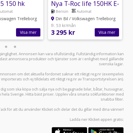
.5 150 hk
Nya T-Roc life 150HK E-
S
DinBil
TSI leasing
E
Automat
Bensin
Automat
lkswagen Trelleborg
Din Bil / Volkswagen Trelleborg
l
fr. 53 kr/mån
f
3 295 kr
4
Visa mer
Visa mer
llgänglighet. Annonsen kan vara ofullständig. Fullständig information kan
 endast annonsera produkter och tjänster som är i enlighet med gällande
svenska lagar.
i annonsen om det aktuella fordonet saknar ett riktigt reg.nr (exempelvis
r importerats och ej tilldelats ett riktigt reg.nr av Transportstyrelsen än).
r dig som ska köpa och sälja
nya och begagnade bilar
,
båtar
,
husvagnar
,
n hela Sverige. Hitta bäst priser. Upplev våra smarta sökfunktioner med
snabba filter.
Tack för att du använder
Klicket
och delar det du gillar med dina vänner!
Ladda ner
Klicket-appen
gratis: