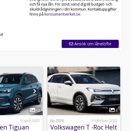
och få nya lån. För stöd, vänd dig till budget- och
skuldrådgivningen i din kommun. Kontaktuppgifter
finns på
konsumentverket.se
.
at
Ansök om lånelöfte
1
1
12
6
9 april 2025
Ny 2026
9 oktober 2025
N
en Tiguan
Volkswagen T -Roc Helt