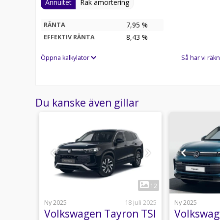
Annuitet
Rak amortering
7,95 %
RÄNTA
8,43
%
EFFEKTIV RÄNTA
Öppna kalkylator
Så har vi räkn
Du kanske även gillar
1
12
12
5 juni
Ny 2025
18 juli 2025
Ny 2025
on
Volkswagen Tayron TSI
Volkswag