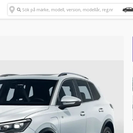
Sök på märke, modell, version, modellår, reg.nr