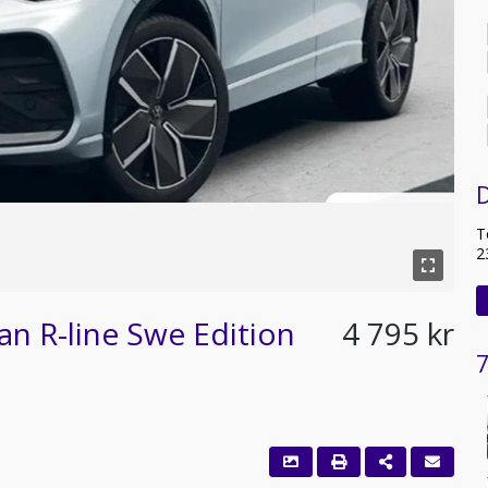
D
T
2
n R-line Swe Edition
4 795 kr
7