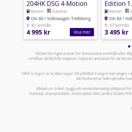
204HK DSG 4-Motion
Edition 1
ON
EDITION
Automat 
Bensin
Automat
Bensin
kampanj
lleborg
Din Bil / Volkswagen Trelleborg
Din Bil / Vo
fr. 81 kr/mån
fr. 57 kr/mån
4 995 kr
3 495 kr
sa mer
Visa mer
Klicket tar inget ansvar för annonsens innehåll eller ti
erhållas direkt från säljaren. Säljaren ansvarar för att de
OBS! V-reg.nr är ej äkta reg.nr. Ett påhittat V-reg.nr kan anges 
att fordonet är helt nytt eller ha
Klicket.se
: Enkel, trygg och användarvänlig söktjänst fö
husbilar
,
transportbilar
,
motorcyklar
eller andra fordon frå