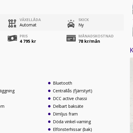
VÄXELLÅDA
SKICK
Automat
Ny
PRIS
MÅNADSKOSTNAD
4 795 kr
78
kr/mån
K
Bluetooth
läggning
Centrallås (fjärrstyrt)
DCC active chassi
tem
Delbart baksäte
Dimljus fram
Döda vinkel-varning
Elfönsterhissar (bak)