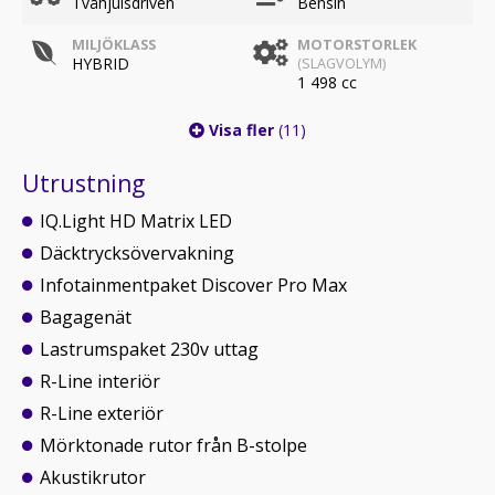
Tvåhjulsdriven
Bensin
MILJÖKLASS
MOTORSTORLEK
HYBRID
(SLAGVOLYM)
1 498 cc
Visa fler
(11)
Utrustning
IQ.Light HD Matrix LED
Däcktrycksövervakning
Infotainmentpaket Discover Pro Max
Bagagenät
Lastrumspaket 230v uttag
R-Line interiör
R-Line exteriör
Mörktonade rutor från B-stolpe
Akustikrutor