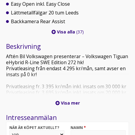
Easy Open inkl. Easy Close
Lättmetallfälgar 20 tum Leeds
Backkamera Rear Assist
Visa alla
(37)
Beskrivning
Aftén Bil Volkswagen presenterar – Volkswagen Tiguan
eHybrid R-Line SWE Edition 272 hk!
Privatleasing från endast 4 295 kr/mån, samt avser en
insats på 0 kr!
Privatleasing fr. 3 395 kr/mån inkl. insats om 30 000 kr
Privatleasing fr. 3 695 kr/mån inkl. insats om 20 000 kr
Privatleasing fr. 3 995 kr/mån inkl. insats om 10 000 kr
Visa mer
Privatleasing fr. 4 295 kr/mån inkl. insats om 0 kr
Intresseanmälan
**OBS! Bilen på bilderna är extrautrustad !**
NÄR ÄR KÖPET AKTUELLT?
NAMN
*
Välkommen till nästa generations körglädje med
Volkswagen Tiguan eHybrid. Denna plug-in hybrid