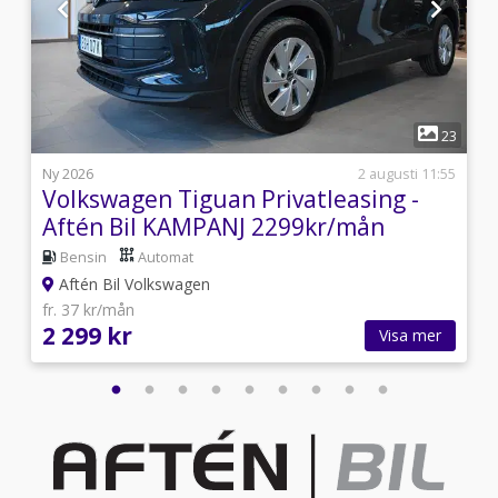
1
7
23
s
Ny 2026
2 augusti 11:55
Volkswagen Tiguan Privatleasing -
Aftén Bil KAMPANJ 2299kr/mån
Bensin
Automat
Aftén Bil Volkswagen
fr. 37 kr/mån
2 299 kr
Visa mer