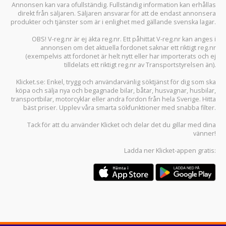
Annonsen kan vara ofullständig. Fullständig information kan erhållas
direkt från säljaren. Säljaren ansvarar för att de endast annonsera
produkter och tjänster som är i enlighet med gällande svenska lagar.
OBS! V-reg.nr är ej äkta reg.nr. Ett påhittat V-reg.nr kan anges i
annonsen om det aktuella fordonet saknar ett riktigt reg.nr
(exempelvis att fordonet är helt nytt eller har importerats och ej
tilldelats ett riktigt reg.nr av Transportstyrelsen än).
Klicket.se
: Enkel, trygg och användarvänlig söktjänst för dig som ska
köpa och sälja
nya och begagnade bilar
,
båtar
,
husvagnar
,
husbilar
,
transportbilar
,
motorcyklar
eller andra fordon från hela Sverige. Hitta
bäst priser. Upplev våra smarta sökfunktioner med snabba filter.
Tack för att du använder
Klicket
och delar det du gillar med dina
vänner!
Ladda ner
Klicket-appen
gratis: