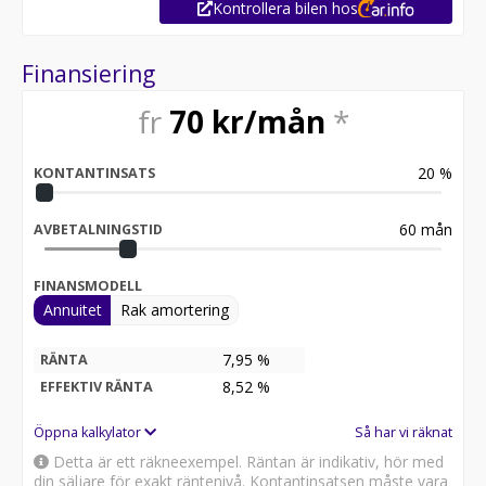
Kontrollera bilen hos
Vi byter in din gamla bil. Vi finansierar köpet av din nya
bil. Vi har öppet 7 dagar i veckan.
Aftén Bil finns i Åkersberga 20 minuter från Stockholm
Finansiering
City.
Kontakta oss på 08-503 351 00 / salesvw @ aftenbil.se
fr
70
kr/mån
*
Ni hittar oss även på www.facebook.com/aftenbil
20
%
KONTANTINSATS
60
mån
AVBETALNINGSTID
FINANSMODELL
Annuitet
Rak amortering
7,95 %
RÄNTA
8,52
%
EFFEKTIV RÄNTA
Öppna kalkylator
Så har vi räknat
Detta är ett räkneexempel. Räntan är indikativ, hör med
din säljare för exakt räntenivå. Kontantinsatsen måste vara