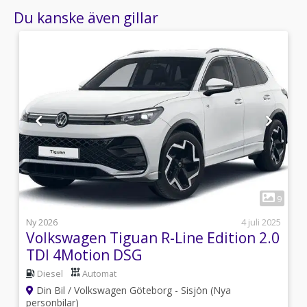
Du kanske även gillar
1
8
9
i
Ny 2026
4 juli 2025
Volkswagen Tiguan R-Line Edition 2.0
TDI 4Motion DSG
Diesel
Automat
Din Bil / Volkswagen Göteborg - Sisjön (Nya
personbilar)