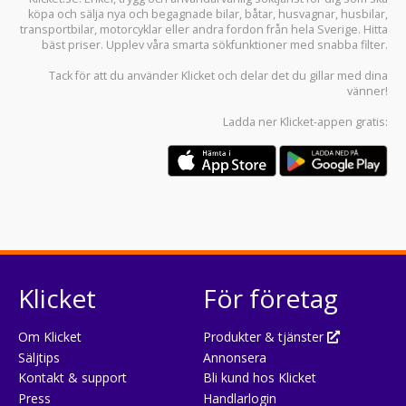
köpa och sälja
nya och begagnade bilar
,
båtar
,
husvagnar
,
husbilar
,
transportbilar
,
motorcyklar
eller andra fordon från hela Sverige. Hitta
bäst priser. Upplev våra smarta sökfunktioner med snabba filter.
Tack för att du använder
Klicket
och delar det du gillar med dina
vänner!
Ladda ner
Klicket-appen
gratis:
Klicket
För företag
Om Klicket
Produkter & tjänster
Säljtips
Annonsera
Kontakt & support
Bli kund hos Klicket
Press
Handlarlogin