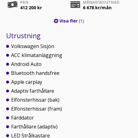
PRIS
MÅNADSKOSTNAD
412 200 kr
6 678
kr/mån
Visa fler
(1)
Utrustning
Volkswagen Sisjön
ACC klimatanläggning
Android Auto
Bluetooth handsfree
Apple carplay
Adaptiv farthållare
Elfönsterhissar (bak)
Elfönsterhissar (fram)
Färddator
Farthållare (adaptiv)
LED Strålkastare