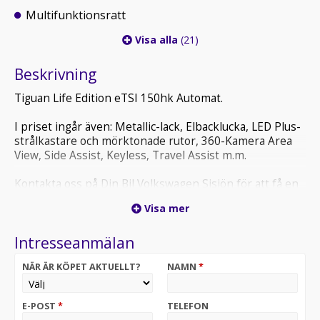
Multifunktionsratt
Visa alla
(21)
Beskrivning
Tiguan Life Edition eTSI 150hk Automat.
I priset ingår även: Metallic-lack, Elbacklucka, LED Plus-
strålkastare och mörktonade rutor, 360-Kamera Area
View, Side Assist, Keyless, Travel Assist m.m.
Kontakta oss på Din Bil Volkswagen Sisjön för att få en
offert!
Visa mer
Besök oss på Askims Industriväg 10!
Intresseanmälan
NÄR ÄR KÖPET AKTUELLT?
NAMN
*
E-POST
*
TELEFON