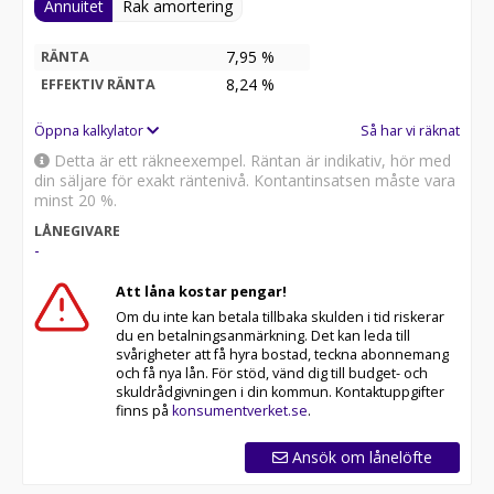
Annuitet
Rak amortering
7,95 %
RÄNTA
8,24
%
EFFEKTIV RÄNTA
Öppna kalkylator
Så har vi räknat
Detta är ett räkneexempel. Räntan är indikativ, hör med
din säljare för exakt räntenivå. Kontantinsatsen måste vara
minst 20 %.
LÅNEGIVARE
-
Att låna kostar pengar!
Om du inte kan betala tillbaka skulden i tid riskerar
du en betalningsanmärkning. Det kan leda till
svårigheter att få hyra bostad, teckna abonnemang
och få nya lån. För stöd, vänd dig till budget- och
skuldrådgivningen i din kommun. Kontaktuppgifter
finns på
konsumentverket.se
.
Ansök om lånelöfte