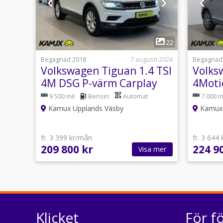
1
22
Begagnad 2018
7 augusti 2024
Begagnad
Volkswagen Tiguan 1.4 TSI
Volks
4M DSG P-värm Carplay
4Moti
150hk
farth
9 500 mil
Bensin
Automat
7 000 m
Kamux Upplands Väsby
Kamux 
fr. 3 399 kr/mån
fr. 3 644
209 800 kr
224 9
Visa mer
Klicket
För f