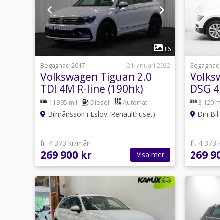
1
16
Begagnad 2017
21 januari 2022
Begagnad
Volkswagen Tiguan 2.0
Volks
TDI 4M R-line (190hk)
DSG 4
värma
11 395 mil
Diesel
Automat
3 120 m
Bilmånsson i Eslöv (Renaulthuset)
Din Bil
fr. 4 373 kr/mån
fr. 4 373
269 900 kr
269 9
Visa mer