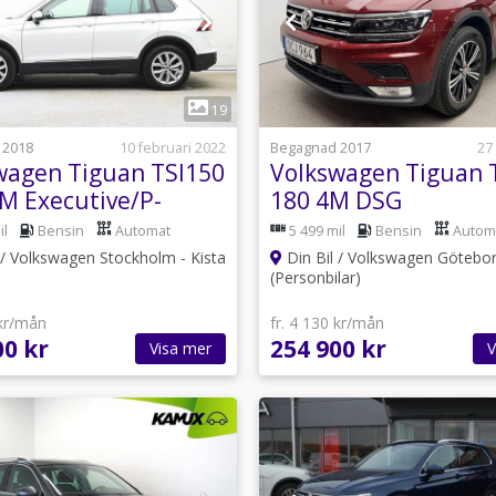
1
1
19
 2018
10 februari 2022
Begagnad 2017
27
wagen Tiguan TSI150
Volkswagen Tiguan 
M Executive/P-
180 4M DSG
re/Drag
Executive/Drag/Vär
il
Bensin
Automat
5 499 mil
Bensin
Autom
 / Volkswagen Stockholm - Kista
Din Bil / Volkswagen Götebor
(Personbilar)
 kr/mån
fr. 4 130 kr/mån
00 kr
254 900 kr
Visa mer
V