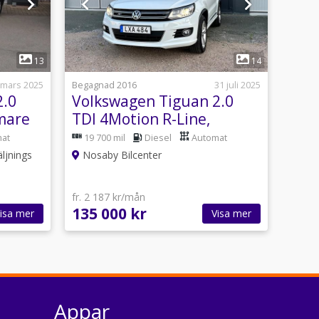
1
13
14
 mars 2025
Begagnad 2016
31 juli 2025
2.0
Volkswagen Tiguan 2.0
mare
TDI 4Motion R-Line,
Panorama, Dragkrok
at
19 700 mil
Diesel
Automat
ljnings
Nosaby Bilcenter
fr. 2 187 kr/mån
135 000 kr
isa mer
Visa mer
Appar