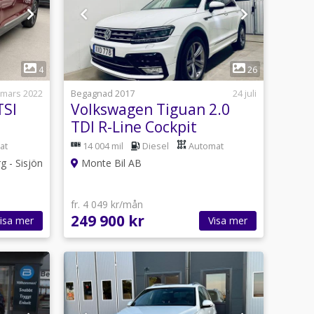
1
4
26
 mars 2022
Begagnad 2017
24 juli
TSI
Volkswagen Tiguan 2.0
TDI R-Line Cockpit
mare
Värmare Dynaudio ränta
at
14 004 mil
Diesel
Automat
3,45 %
g - Sisjön
Monte Bil AB
fr. 4 049 kr/mån
249 900 kr
isa mer
Visa mer