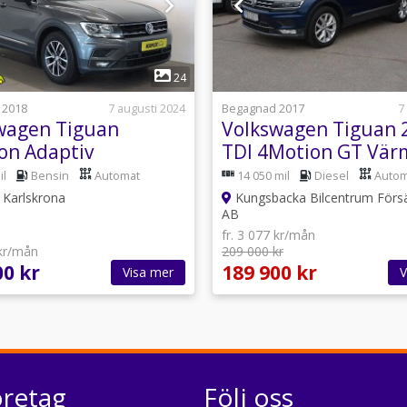
1
1
24
 2018
7 augusti 2024
Begagnad 2017
7
wagen Tiguan
Volkswagen Tiguan 
on Adaptiv
TDI 4Motion GT Vär
ållare 150hk
Drag Backkamra
il
Bensin
Automat
14 050 mil
Diesel
Autom
Karlskrona
Kungsbacka Bilcentrum Försä
AB
fr. 3 077 kr/mån
 kr/mån
209 000 kr
00 kr
189 900 kr
Visa mer
V
öretag
Följ oss