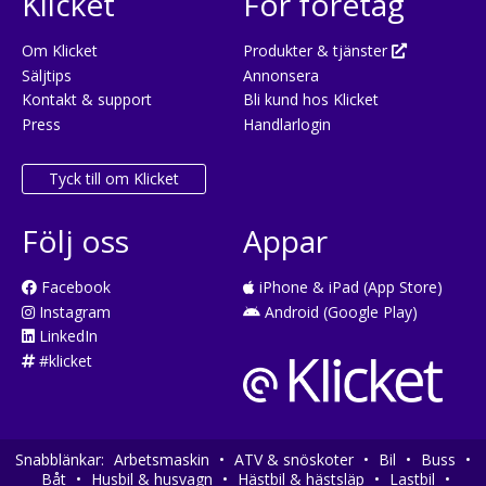
Klicket
För företag
Om Klicket
Produkter & tjänster
Säljtips
Annonsera
Kontakt & support
Bli kund hos Klicket
Press
Handlarlogin
Tyck till om Klicket
Följ oss
Appar
Facebook
iPhone & iPad (App Store)
Instagram
Android (Google Play)
LinkedIn
#klicket
Snabblänkar:
Arbetsmaskin
•
ATV & snöskoter
•
Bil
•
Buss
•
Båt
•
Husbil & husvagn
•
Hästbil & hästsläp
•
Lastbil
•