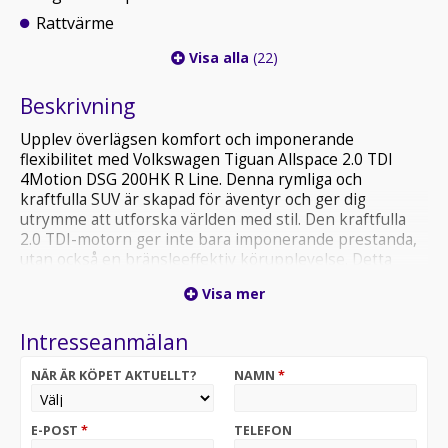
Rattvärme
Visa alla
(22)
Beskrivning
Upplev överlägsen komfort och imponerande
flexibilitet med Volkswagen Tiguan Allspace 2.0 TDI
4Motion DSG 200HK R Line. Denna rymliga och
kraftfulla SUV är skapad för äventyr och ger dig
utrymme att utforska världen med stil. Den kraftfulla
2.0 TDI-motorn ger inte bara imponerande prestanda,
utan också en bränsleeffektiv körupplevelse. Detta
exemplar är även utrustat med bl.a Infällbar Dragkrok
Visa mer
och Parkeringsvärmare.4WD, Multifunktionsratt i
Läder, Sport-Comfort Stolar med R-Line Klädsel i Tyg,
Intresseanmälan
Navigation Discover Media, 20" Suzuka Fälgar
Registreringsavgift på 1295kr tillkommer.
NÄR ÄR KÖPET AKTUELLT?
NAMN
*
E-POST
*
TELEFON