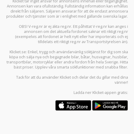
Klicket tar inget ansvar för annonsens innehåll eller tillgänglighet.
Annonsen kan vara ofullständig. Fullständig information kan erhållas
direkt från säljaren. Säljaren ansvarar för att de endast annonsera
produkter och tjänster som är i enlighet med gällande svenska lagar.
OBS! V-reg.nr är ej äkta reg.nr. Ett påhittat V-reg.nr kan anges i
annonsen om det aktuella fordonet saknar ett riktigt reg.nr
(exempelvis att fordonet är helt nytt eller har importerats och ej
tilldelats ett riktigt reg.nr av Transportstyrelsen än).
Klicket.se
: Enkel, trygg och användarvänlig söktjänst för dig som ska
köpa och sälja
nya och begagnade bilar
,
båtar
,
husvagnar
,
husbilar
,
transportbilar
,
motorcyklar
eller andra fordon från hela Sverige. Hitta
bäst priser. Upplev våra smarta sökfunktioner med snabba filter.
Tack för att du använder
Klicket
och delar det du gillar med dina
vänner!
Ladda ner
Klicket-appen
gratis: