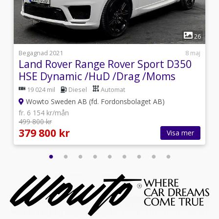
1
3
26
i
Begagnad 2021
8 maj
Land Rover Range Rover Sport D350
HSE Dynamic /HuD /Drag /Moms
19 024 mil
Diesel
Automat
Wowto Sweden AB (fd. Fordonsbolaget AB)
fr. 6 154 kr/mån
499 800 kr
379 800 kr
Visa mer