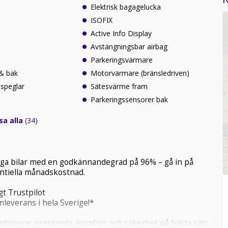
Elektrisk bagagelucka
ISOFIX
Active Info Display
Avstängningsbar airbag
Parkeringsvärmare
 & bak
Motorvärmare (bränsledriven)
ospeglar
Sätesvärme fram
Parkeringssensorer bak
sa alla
(34)
tliga bilar med en godkännandegrad på 96% – gå in på
tentiella månadskostnad.
t Trustpilot
leverans i hela Sverige!*
mbinerar prestanda, komfort och säkerhet på bästa sätt.