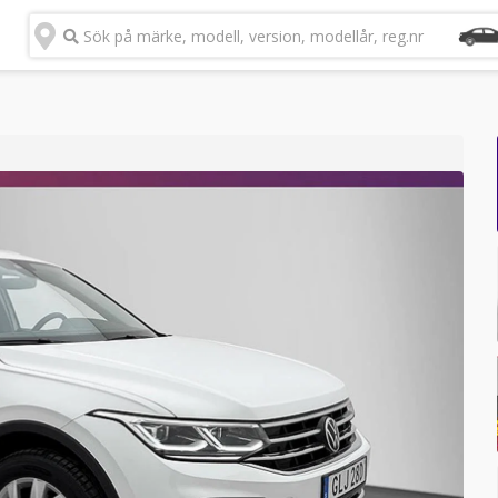
Sök på märke, modell, version, modellår, reg.nr