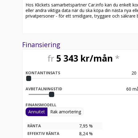
Möjlighet till 12-60 månaders garanti
Hos Klickets samarbetspartner Car.info kan du enkelt kontr
eller andra viktiga data när du ska köpa din nästa nya ell
Servicehistorik:
privatpersoner - för ett smidigare, tryggare och säkrare b
2025-04-16 - 4763 mil
Besök
för att:
Finansiering
• Se närbilder och film på bilen
• Reservera bilen direkt online
fr
5 343
kr/mån
*
• Få mer info om utrustning och tillval
Därför ska du välja Riddermark Bil:
20
KONTANTINSATS
* Störst i Sverige på begagnade bilar
* Erbjuder hemleverans i hela Sverige
* 14 dagars helförsäkring via Folksam
60
må
AVBETALNINGSTID
* Över 10 tusen omdömen på Trustpilot
* Våra bilar är testade på över 100 punkter
FINANSMODELL
* Kvalitetssäkrade bilar
Annuitet
Rak amortering
Välkommen till Riddermark Bil AB, Sveriges största 
året. Alla våra bilar är leveransklara och vi erbjude
7,95 %
RÄNTA
8,24
%
EFFEKTIV RÄNTA
Eftersom vi har väldigt korta lagertider på våra bi