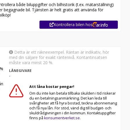
ollera både biluppgifter och bilhistorik (t.ex. mätarställning)
er begagnade bil. Tjänsten är helt gratis att använda för
ilköp!
Kontrollera bilen hos
Detta är ett räkneexempel. Räntan är indikativ, hör
med din säljare för exakt räntenivå. Kontantinsatsen
måste vara minst 20 %.
%
LÅNEGIVARE
-
n
Att låna kostar pengar!
Om du inte kan betala tillbaka skulden i tid riskerar
du en betalningsanmärkning. Det kan leda till
svårigheter att få hyra bostad, teckna abonnemang
och få nya lån. För stöd, vänd dig till budget- och
märkesoberoende bilfirma! Vi säljer cirka 55000 bilar om
skuldrådgivningen i din kommun. Kontaktuppgifter
r även hemleverans i hela Sverige.
finns på
konsumentverket.se
.
lar rekommenderar vi våra kunder att ringa oss på 063-