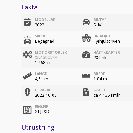
Fakta
MODELLÅR
BILTYP
2022
SUV
SKICK
DRIVHJUL
Begagnad
Fyrhjulsdriven
MOTORSTORLEK
HÄSTKRAFTER
200 hk
(SLAGVOLYM)
1 968 cc
LÄNGD
BREDD
4,51 m
1,84 m
I TRAFIK
SKATT
2022-10-03
ca 4 135 kr/år
REG.NR
GLJ28D
Utrustning