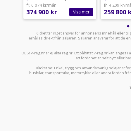
fr. 6 074 kr/mån
fr. 4 209 kr/m
374 900 kr
259 800 
sa mer
Visa mer
Klicket tar inget ansvar för annonsens innehåll eller ti
erhållas direkt från säljaren. Säljaren ansvarar för att de
OBS! V-reg.nr är ej äkta reg.nr. Ett påhittat V-reg.nr kan anges 
att fordonet är helt nytt eller ha
Klicket.se
: Enkel, trygg och användarvänlig söktjänst fö
husbilar
,
transportbilar
,
motorcyklar
eller andra fordon frå