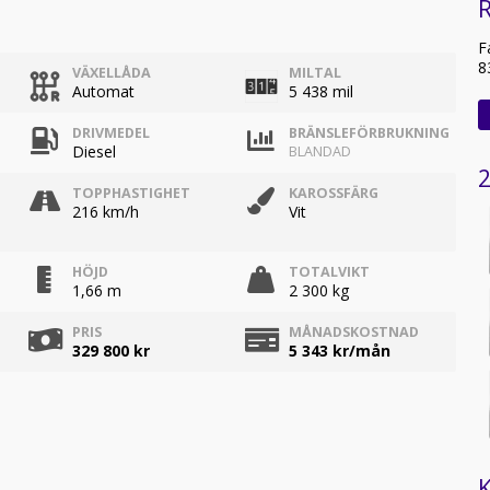
R
F
8
VÄXELLÅDA
MILTAL
Automat
5 438 mil
DRIVMEDEL
BRÄNSLEFÖRBRUKNING
Diesel
BLANDAD
2
TOPPHASTIGHET
KAROSSFÄRG
216 km/h
Vit
HÖJD
TOTALVIKT
1,66 m
2 300 kg
PRIS
MÅNADSKOSTNAD
329 800 kr
5 343
kr/mån
K