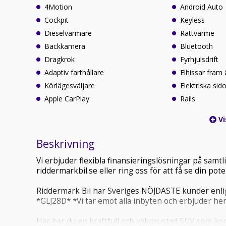
4Motion
Android Auto
Cockpit
Keyless
Dieselvärmare
Rattvärme
Backkamera
Bluetooth
Dragkrok
Fyrhjulsdrift
Adaptiv farthållare
Elhissar fram
Körlägesväljare
Elektriska sid
Apple CarPlay
Rails
Vi
Beskrivning
Vi erbjuder flexibla finansieringslösningar på sam
riddermarkbil.se eller ring oss för att få se din po
Riddermark Bil har Sveriges NÖJDASTE kunder enlig
*GLJ28D* *Vi tar emot alla inbyten och erbjuder hem
Här har du en kraftfull och välutrustad SUV som ko