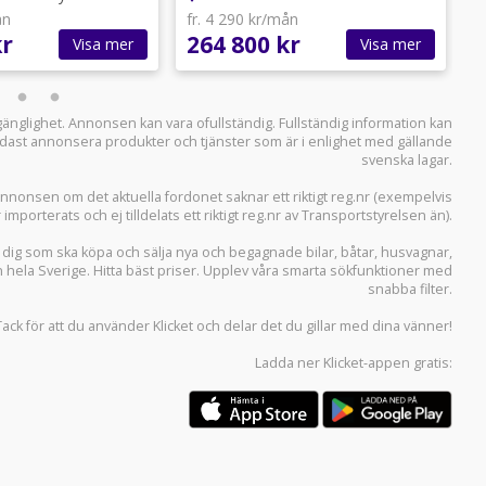
ån
fr. 4 290 kr/mån
f
kr
264 800 kr
2
Visa mer
Visa mer
llgänglighet. Annonsen kan vara ofullständig. Fullständig information kan
 endast annonsera produkter och tjänster som är i enlighet med gällande
svenska lagar.
i annonsen om det aktuella fordonet saknar ett riktigt reg.nr (exempelvis
r importerats och ej tilldelats ett riktigt reg.nr av Transportstyrelsen än).
r dig som ska köpa och sälja
nya och begagnade bilar
,
båtar
,
husvagnar
,
n hela Sverige. Hitta bäst priser. Upplev våra smarta sökfunktioner med
snabba filter.
Tack för att du använder
Klicket
och delar det du gillar med dina vänner!
Ladda ner
Klicket-appen
gratis: