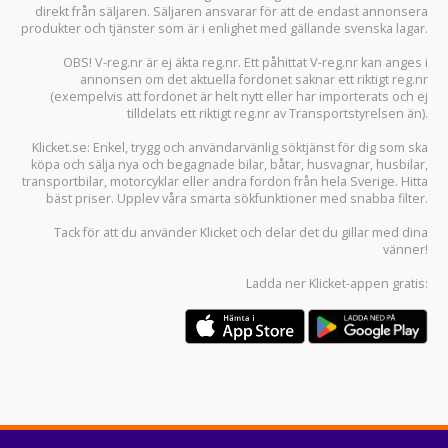
direkt från säljaren. Säljaren ansvarar för att de endast annonsera
produkter och tjänster som är i enlighet med gällande svenska lagar.
OBS! V-reg.nr är ej äkta reg.nr. Ett påhittat V-reg.nr kan anges i
annonsen om det aktuella fordonet saknar ett riktigt reg.nr
(exempelvis att fordonet är helt nytt eller har importerats och ej
tilldelats ett riktigt reg.nr av Transportstyrelsen än).
Klicket.se
: Enkel, trygg och användarvänlig söktjänst för dig som ska
köpa och sälja
nya och begagnade bilar
,
båtar
,
husvagnar
,
husbilar
,
transportbilar
,
motorcyklar
eller andra fordon från hela Sverige. Hitta
bäst priser. Upplev våra smarta sökfunktioner med snabba filter.
Tack för att du använder
Klicket
och delar det du gillar med dina
vänner!
Ladda ner
Klicket-appen
gratis: