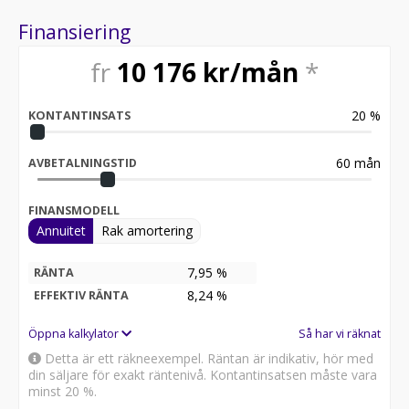
utrymme för passagerare och bagage är det en perfekt
Finansiering
följeslagare för äventyr och vardagsäventyr.
fr
10 176
kr/mån
*
Vi hjälper dig även med att skräddarsy en helt ny
Tiguan efter dina önskemål och behov, kontakta oss så
berättar vi mer och hjälper er vidare med erat bilköp!
20
%
KONTANTINSATS
Välkommen till Aftén Bil. En Riktigt Bra Bilaffär.
Vi byter in din gamla bil. Vi finansierar köpet av din nya
60
mån
AVBETALNINGSTID
bil. Vi har öppet 7 dagar i veckan.
Aftén Bil finns i Åkersberga 20 minuter från Stockholm
FINANSMODELL
City.
Annuitet
Rak amortering
Kontakta oss på 08-503 351 00 / salesvw@aftenbil.se
Ni hittar oss även på www.facebook.com/aftenbil!
7,95 %
RÄNTA
8,24
%
EFFEKTIV RÄNTA
Öppna kalkylator
Så har vi räknat
Detta är ett räkneexempel. Räntan är indikativ, hör med
din säljare för exakt räntenivå. Kontantinsatsen måste vara
minst 20 %.