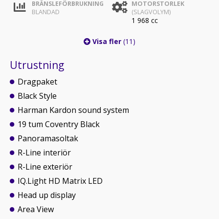
BRÄNSLEFÖRBRUKNING
MOTORSTORLEK
BLANDAD
(SLAGVOLYM)
1 968 cc
Visa fler
(11)
Utrustning
Dragpaket
Black Style
Harman Kardon sound system
19 tum Coventry Black
Panoramasoltak
R-Line interiör
R-Line exteriör
IQ.Light HD Matrix LED
Head up display
Area View