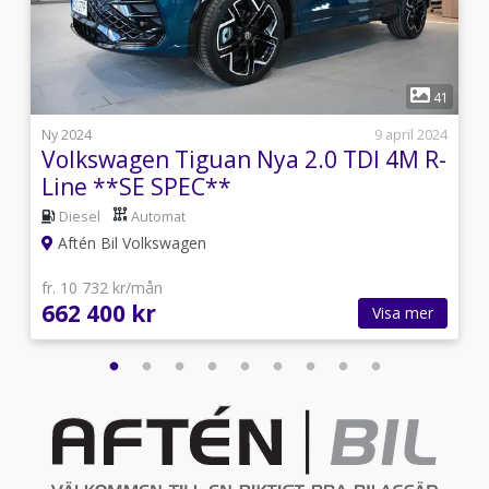
1
0
41
s
Ny 2024
9 april 2024
Volkswagen Tiguan Nya 2.0 TDI 4M R-
Line **SE SPEC**
Diesel
Automat
Aftén Bil Volkswagen
fr. 10 732 kr/mån
662 400 kr
Visa mer