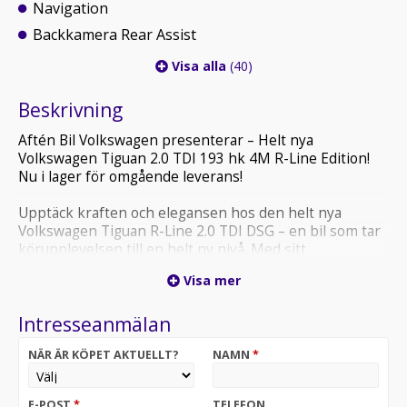
Navigation
Backkamera Rear Assist
Visa alla
(40)
Beskrivning
Aftén Bil Volkswagen presenterar – Helt nya
Volkswagen Tiguan 2.0 TDI 193 hk 4M R-Line Edition!
Nu i lager för omgående leverans!
Upptäck kraften och elegansen hos den helt nya
Volkswagen Tiguan R-Line 2.0 TDI DSG – en bil som tar
körupplevelsen till en helt ny nivå. Med sitt
imponerande design och avancerade teknologi är
Visa mer
Tiguan R-Line en verklig symbol för prestanda och stil.
Intresseanmälan
Nya Tiguan är inte bara en bil, det är en konstnärlig
skapelse på fyra hjul. Den dynamiska och sportiga R-
NÄR ÄR KÖPET AKTUELLT?
NAMN
*
Line-designen ger bilen en extraordinär närvaro på
vägen. De eleganta linjerna och de distinkta detaljerna,
som de svarta kontrasterna och de unika R-Line-
E-POST
*
TELEFON