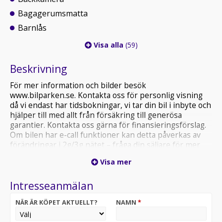
Bagagerumsmatta
Barnlås
Visa alla
(59)
Beskrivning
För mer information och bilder besök
www.bilparken.se. Kontakta oss för personlig visning
då vi endast har tidsbokningar, vi tar din bil i inbyte och
hjälper till med allt från försäkring till generösa
garantier. Kontakta oss gärna för finansieringsförslag.
Om bilen har e-call funktioner kan detta påverkas av
förändringar i 2g/3g nätet – fråga din säljare för mer
information. Välkommen in till oss på Bilparken i
Visa mer
Svedala eller köp bilen på distans.
Intresseanmälan
NÄR ÄR KÖPET AKTUELLT?
NAMN
*