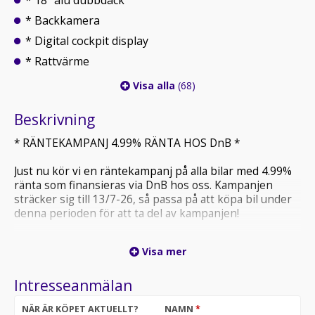
* 18" alu dubbdäck
* Backkamera
* Digital cockpit display
* Rattvärme
Visa alla
(68)
Beskrivning
* RÄNTEKAMPANJ 4.99% RÄNTA HOS DnB *
Just nu kör vi en räntekampanj på alla bilar med 4.99%
ränta som finansieras via DnB hos oss. Kampanjen
sträcker sig till 13/7-26, så passa på att köpa bil under
denna perioden för att ta del av kampanjen!
En Svensksåld Volkswagen Tiguan 2.0 TDI 4Motion
Visa mer
Elegance 200hk -21 i bra skick!
Intresseanmälan
Finansiering / Avbetalning / Leasing kan ordnas för
privatpersoner och företag via Santander, DnB och
NÄR ÄR KÖPET AKTUELLT?
NAMN
*
Wasa Kredit till förmånlig ränta! Även avbetalning utan