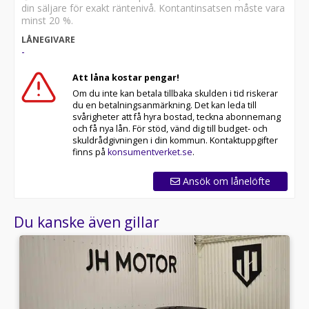
din säljare för exakt räntenivå. Kontantinsatsen måste vara
minst 20 %.
LÅNEGIVARE
-
Att låna kostar pengar!
Om du inte kan betala tillbaka skulden i tid riskerar
du en betalningsanmärkning. Det kan leda till
svårigheter att få hyra bostad, teckna abonnemang
och få nya lån. För stöd, vänd dig till budget- och
skuldrådgivningen i din kommun. Kontaktuppgifter
finns på
konsumentverket.se
.
Ansök om lånelöfte
Du kanske även gillar