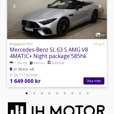
1
1
39
i
Begagnad 2022
29 april
Mercedes-Benz SL 63 S AMG V8
4MATIC+ Night package 585hk
1 250 mil
Bensin
Automat
JH Motor AB
fr. 26 717 kr/mån
1 649 000 kr
Visa mer