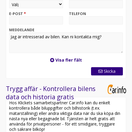
handpenning går att lösa. Går även göra upplägg med
restvärde för att få en låg månadskostnad.
E-POST
*
TELEFON
1-3 månaders gratis prova-på försäkring hos
Länsförsäkringar ingår på dom flesta fordonen vi säljer.
MEDDELANDE
6-24 månaders garanti via Autoconcept eller
Garantipartner går att köpa till.
Vi byter in din Bil. Välkommen till oss på JH Motor ute
Visa fler fält
på Storheden i Luleå, ring gärna före ni kommer för
bästa service.
Skicka
Trygg affär - Kontrollera bilens
data och historia gratis
Hos Klickets samarbetspartner Car.info kan du enkelt
kontrollera både biluppgifter och bilhistorik (t.ex.
mätarställning) eller andra viktiga data när du ska köpa din
nästa nya eller begagnade bil. Tjänsten är helt gratis att
använda för privatpersoner - för ett smidigare, tryggare
och säkrare bilköp!