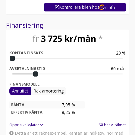
Kontrollera bilen hos
Finansiering
fr
3 725
kr/mån
*
20
%
KONTANTINSATS
60
mån
AVBETALNINGSTID
FINANSMODELL
Annuitet
Rak amortering
7,95 %
RÄNTA
8,25
%
EFFEKTIV RÄNTA
Öppna kalkylator
Så har vi räknat
Detta är ett räkneexempel. Räntan är indikativ, hör med