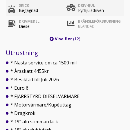
SKICK
DRIVHJUL
Begagnad
Fyrhjulsdriven
DRIVMEDEL
BRÄNSLEFÖRBRUKNING
Diesel
BLANDAD
Visa fler
(12)
Utrustning
* Nästa service om ca 1500 mil
* Årsskatt 4455kr
* Besiktad till Juli 2026
* Euro 6
* FJÄRRSTYRD DIESELVÄRMARE
* Motorvärmare/Kupéuttag
* Dragkrok
* 19" alu sommardäck