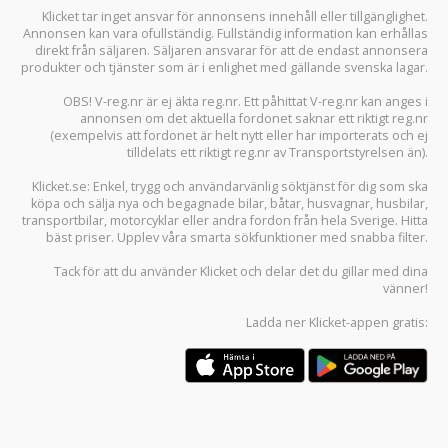
Klicket tar inget ansvar för annonsens innehåll eller tillgänglighet.
Annonsen kan vara ofullständig. Fullständig information kan erhållas
direkt från säljaren. Säljaren ansvarar för att de endast annonsera
produkter och tjänster som är i enlighet med gällande svenska lagar.
OBS! V-reg.nr är ej äkta reg.nr. Ett påhittat V-reg.nr kan anges i
annonsen om det aktuella fordonet saknar ett riktigt reg.nr
(exempelvis att fordonet är helt nytt eller har importerats och ej
tilldelats ett riktigt reg.nr av Transportstyrelsen än).
Klicket.se
: Enkel, trygg och användarvänlig söktjänst för dig som ska
köpa och sälja
nya och begagnade bilar
,
båtar
,
husvagnar
,
husbilar
,
transportbilar
,
motorcyklar
eller andra fordon från hela Sverige. Hitta
bäst priser. Upplev våra smarta sökfunktioner med snabba filter.
Tack för att du använder
Klicket
och delar det du gillar med dina
vänner!
Ladda ner
Klicket-appen
gratis: