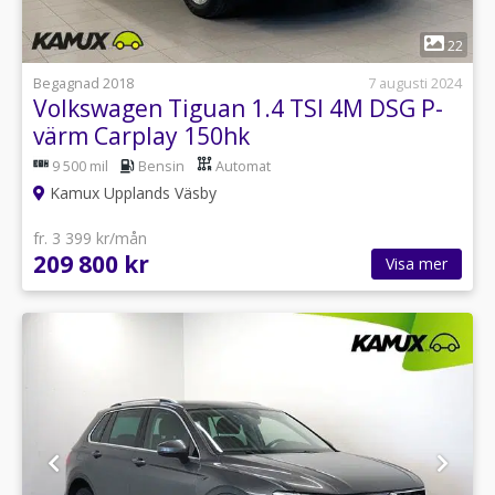
1
22
Begagnad 2018
7 augusti 2024
Volkswagen Tiguan 1.4 TSI 4M DSG P-
värm Carplay 150hk
9 500 mil
Bensin
Automat
Kamux Upplands Väsby
fr. 3 399 kr/mån
209 800 kr
Visa mer