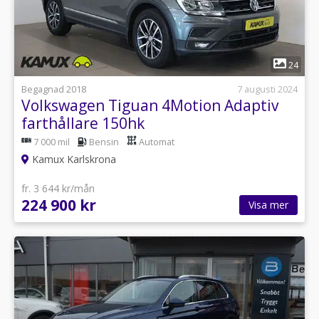
1
24
Begagnad 2018
7 augusti 2024
Volkswagen Tiguan 4Motion Adaptiv
farthållare 150hk
7 000 mil
Bensin
Automat
Kamux Karlskrona
fr. 3 644 kr/mån
224 900 kr
Visa mer