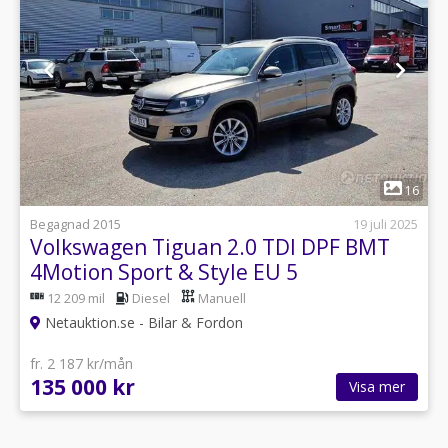
1
16
Begagnad 2015
19 juli 2025
Volkswagen Tiguan 2.0 TDI DPF BMT
4Motion Sport & Style EU 5
12 209 mil
Diesel
Manuell
Netauktion.se - Bilar & Fordon
fr. 2 187 kr/mån
135 000 kr
Visa mer