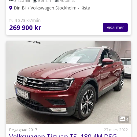
3 120 mil
Bensin
Automat
Din Bil / Volkswagen Stockholm - Kista
fr. 4 373 kr/mån
269 900 kr
Visa mer
1
4
Begagnad 2017
27 mars 2022
Volkswagen Tiguan TSI 180 4M DSG