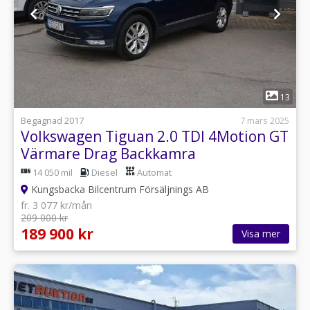
1
13
Begagnad 2017
7 mars 2025
Volkswagen Tiguan 2.0 TDI 4Motion GT
Värmare Drag Backkamra
14 050 mil
Diesel
Automat
Kungsbacka Bilcentrum Försäljnings AB
fr. 3 077 kr/mån
209 000 kr
189 900 kr
Visa mer