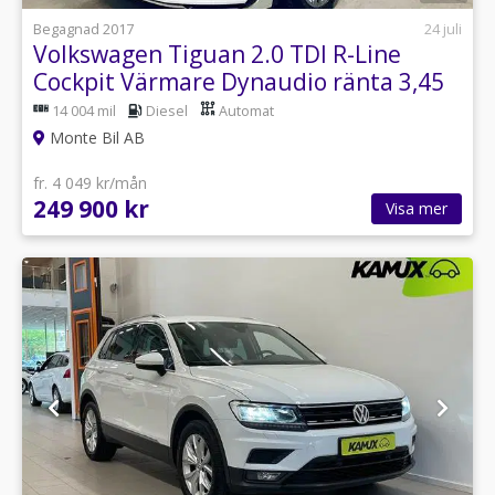
Begagnad 2017
24 juli
Volkswagen Tiguan 2.0 TDI R-Line
Cockpit Värmare Dynaudio ränta 3,45
%
14 004 mil
Diesel
Automat
Monte Bil AB
fr. 4 049 kr/mån
249 900 kr
Visa mer