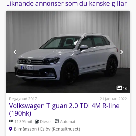
Liknande annonser som du kanske gillar
1
16
Begagnad 2017
21 januari 2022
Volkswagen Tiguan 2.0 TDI 4M R-line
(190hk)
11 395 mil
Diesel
Automat
Bilmånsson i Eslöv (Renaulthuset)