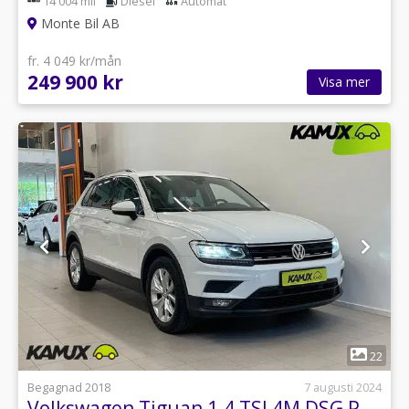
14 004 mil
Diesel
Automat
Monte Bil AB
fr. 4 049 kr/mån
249 900 kr
Visa mer
1
22
Begagnad 2018
7 augusti 2024
Volkswagen Tiguan 1.4 TSI 4M DSG P-