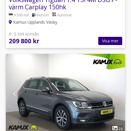
värm Carplay 150hk
9 500 mil
Bensin
Automat
Kamux Upplands Väsby
fr. 3 399 kr/mån
209 800 kr
Visa mer
1
24