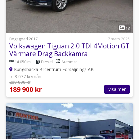
1
13
Begagnad 2017
7 mars 2025
Volkswagen Tiguan 2.0 TDI 4Motion GT
Värmare Drag Backkamra
14 050 mil
Diesel
Automat
Kungsbacka Bilcentrum Försäljnings AB
fr. 3 077 kr/mån
209 000 kr
189 900 kr
Visa mer