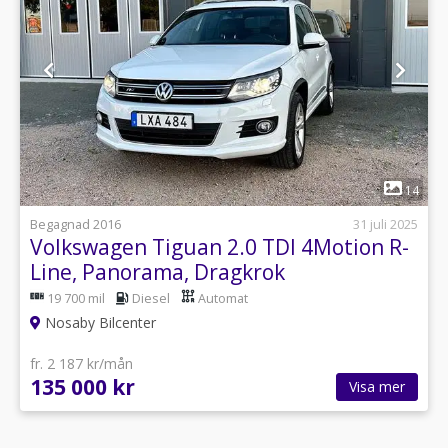
1
14
Begagnad 2016
31 juli 2025
Volkswagen Tiguan 2.0 TDI 4Motion R-
Line, Panorama, Dragkrok
19 700 mil
Diesel
Automat
Nosaby Bilcenter
fr. 2 187 kr/mån
135 000 kr
Visa mer