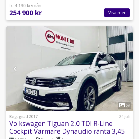
fr. 4 130 kr/mån
254 900 kr
Visa mer
1
26
Begagnad 2017
24 juli
Volkswagen Tiguan 2.0 TDI R-Line
Cockpit Värmare Dynaudio ränta 3,45
%