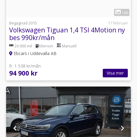
1
166
Begagnad 2015
17 februari
Volkswagen Tiguan 1,4 TSI 4Motion ny
bes 990kr/mån
20 000 mil
Bensin
Manuell
Ebcars i Uddevalla AB
fr. 1 538 kr/mån
94 900 kr
Visa mer