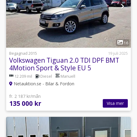
1
16
Begagnad 2015
19 juli 2025
Volkswagen Tiguan 2.0 TDI DPF BMT
4Motion Sport & Style EU 5
12 209 mil
Diesel
Manuell
Netauktion.se - Bilar & Fordon
fr. 2 187 kr/mån
135 000 kr
Visa mer