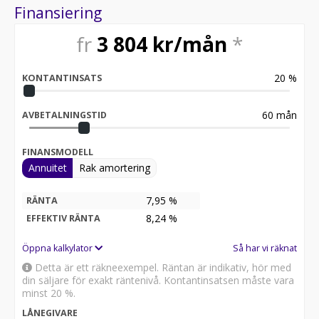
2025-02-15 - 12265 mil
Finansiering
2025-11-28 - 13890 mil
fr
3 804
kr/mån
*
Besök
för att:
• Se närbilder och film på bilen
20
%
KONTANTINSATS
• Reservera bilen direkt online
• Få mer info om utrustning och tillval
60
mån
AVBETALNINGSTID
Därför ska du välja Riddermark Bil:
* Störst i Sverige på begagnade bilar
FINANSMODELL
* Erbjuder hemleverans i hela Sverige
Annuitet
Rak amortering
* 14 dagars helförsäkring via Folksam
* Över 10 tusen omdömen på Trustpilot
* Våra bilar är testade på över 100 punkter
7,95 %
RÄNTA
* Kvalitetssäkrade bilar
8,24
%
EFFEKTIV RÄNTA
Telefontider:
Öppna kalkylator
Så har vi räknat
Detta är ett räkneexempel. Räntan är indikativ, hör med
Besökstider i butik:
din säljare för exakt räntenivå. Kontantinsatsen måste vara
minst 20 %.
RIDDERMARK BIL TRYGGHETSPAKET:
LÅNEGIVARE
Skydda din bil med vårt trygghetspaket. Välj mellan 12-