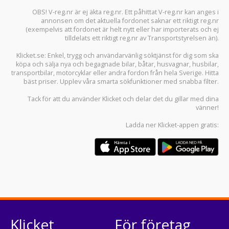
OBS! V-reg.nr är ej äkta reg.nr. Ett påhittat V-reg.nr kan anges i
annonsen om det aktuella fordonet saknar ett riktigt reg.nr
(exempelvis att fordonet är helt nytt eller har importerats och ej
tilldelats ett riktigt reg.nr av Transportstyrelsen än).
Klicket.se
: Enkel, trygg och användarvänlig söktjänst för dig som ska
köpa och sälja
nya och begagnade bilar
,
båtar
,
husvagnar
,
husbilar
,
transportbilar
,
motorcyklar
eller andra fordon från hela Sverige. Hitta
bäst priser. Upplev våra smarta sökfunktioner med snabba filter.
Tack för att du använder
Klicket
och delar det du gillar med dina
vänner!
Ladda ner
Klicket-appen
gratis:
Klicket
För företag