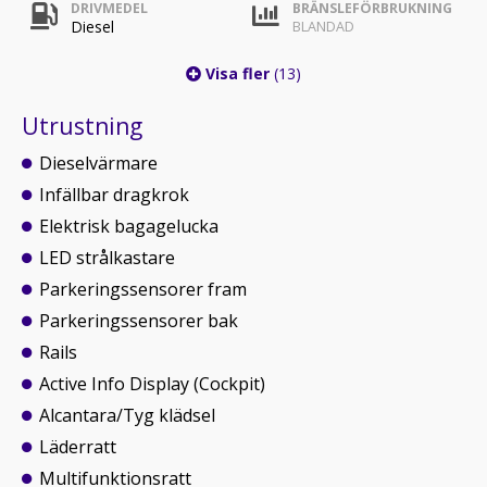
DRIVMEDEL
BRÄNSLEFÖRBRUKNING
Diesel
BLANDAD
Visa fler
(13)
Utrustning
Dieselvärmare
Infällbar dragkrok
Elektrisk bagagelucka
LED strålkastare
Parkeringssensorer fram
Parkeringssensorer bak
Rails
Active Info Display (Cockpit)
Alcantara/Tyg klädsel
Läderratt
Multifunktionsratt