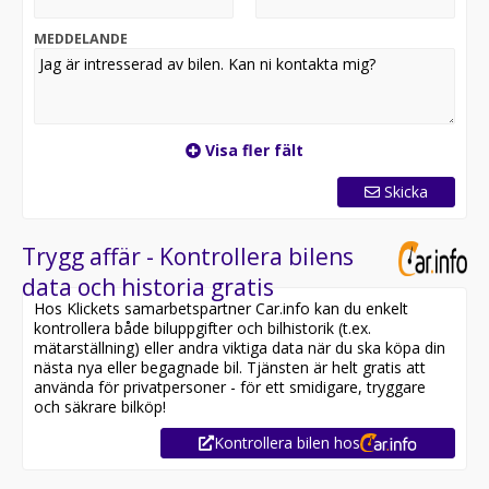
Utrustning inkluderar:
MEDDELANDE
- Dieselvärmare
- Active Info Display (Cockpit)
- Alcantara/Tyg klädsel
- Rattvärme
- Backkamera
Visa fler fält
- Apple CarPlay
- Infällbar dragkrok
Skicka
- Elektrisk bagagelucka
Övrig information om bilen:
Trygg affär - Kontrollera bilens
Vid blandad körning är förbrukning endast 0.57 l/mil
data och historia gratis
Besiktigad till och med 2027-05-31
Hos Klickets samarbetspartner Car.info kan du enkelt
Endast 2 tidigare brukare
kontrollera både biluppgifter och bilhistorik (t.ex.
Möjlighet till 12-60 månaders garanti
mätarställning) eller andra viktiga data när du ska köpa din
nästa nya eller begagnade bil. Tjänsten är helt gratis att
Servicehistorik:
använda för privatpersoner - för ett smidigare, tryggare
2018-08-21 - 1392 mil
och säkrare bilköp!
2020-11-16 - 3744 mil
Kontrollera bilen hos
2022-04-11 - 5660 mil
2024-04-04 - 10838 mil