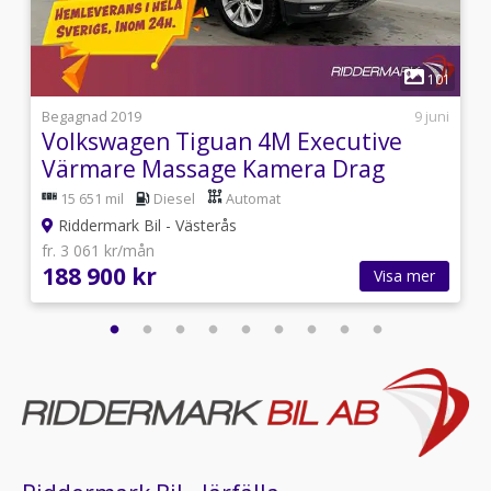
assist,Parkeringsassist,Färddator,Sätesvärme,El-
speglar,El-hissar fram,El-hissar bak,Isofix,AC och
klimatanläggning,Dragkrok - Infällbar,Motorvärmare
1
8
101
7
Begagnad 2019
9 juni
Volkswagen Tiguan 4M Executive
Värmare Massage Kamera Drag
15 651 mil
Diesel
Automat
Riddermark Bil - Västerås
fr. 3 061 kr/mån
188 900 kr
Visa mer