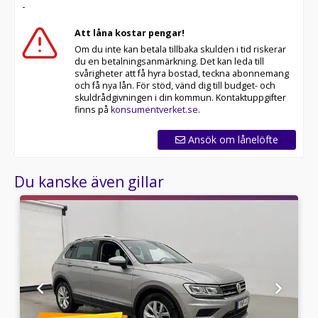
-
60 månaders garanti och komplettera med extra
hjuluppsättningar till bra priser. Gör ditt bilköp tryggt
Att låna kostar pengar!
och enkelt hos oss.
Om du inte kan betala tillbaka skulden i tid riskerar
du en betalningsanmärkning. Det kan leda till
Med korta lagertider försvinner våra bilar snabbt! Ring
svårigheter att få hyra bostad, teckna abonnemang
oss idag för att reservera din bil: 08-572 142 40. Vi
och få nya lån. För stöd, vänd dig till budget- och
erbjuder även skräddarsydd finansiering och 14 dagars
skuldrådgivningen i din kommun. Kontaktuppgifter
fri försäkring från Folksam.
finns på
konsumentverket.se
.
Se hur vi genomför våra tester här:
Ansök om lånelöfte
Välkomna!
Du kanske även gillar
Utrustning/Tillbehör:
Dieselvärmare,Infällbar dragkrok,Elektrisk
bagagelucka,LED strålkastare,Parkeringssensorer
fram,Parkeringssensorer bak,Rails,Active Info Display
(Cockpit),Alcantara/Tyg
klädsel,Läderratt,Multifunktionsratt,Rattvärme,Adaptiv
farthållare,Växlingspaddlar,Ljussensor,Regnsensor,Backk
CarPlay,Android Auto,MirrorLink,Bluetooth,USB-
ingång,3-Zons klimatanläggning,Lane