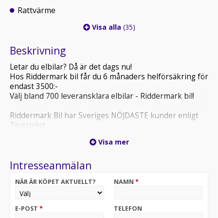
Rattvärme
Visa alla
(35)
Beskrivning
Letar du elbilar? Då är det dags nu!
Hos Riddermark bil får du 6 månaders helförsäkring för
endast 3500:-
Välj bland 700 leveransklara elbilar - Riddermark bil!
Riddermark Bil har Sveriges NÖJDASTE kunder enligt
Trustpilot
*RCP597* *Vi tar emot alla inbyten och erbjuder
Visa mer
hemleverans i hela Sverige!*
Intresseanmälan
Volkswagen Tiguan 2.0 TDI 4Motion GT R-Line – en
sportig och kraftfull SUV med fyrhjulsdrift och hög
NÄR ÄR KÖPET AKTUELLT?
NAMN
*
komfort. Utrustad med digital cockpit, backkamera och
värmare för kalla dagar som gör varje resa både smidig,
säker och bekväm. Perfekt för både vardag och äventyr
E-POST
*
TELEFON
året runt.