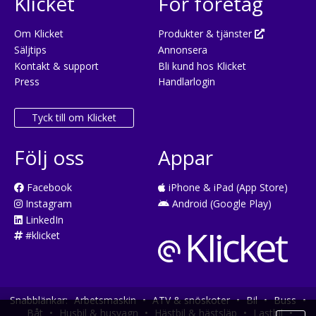
Klicket
För företag
Om Klicket
Produkter & tjänster
Säljtips
Annonsera
Kontakt & support
Bli kund hos Klicket
Press
Handlarlogin
Tyck till om Klicket
Följ oss
Appar
Facebook
iPhone & iPad (App Store)
Instagram
Android (Google Play)
LinkedIn
#klicket
Snabblänkar:
Arbetsmaskin
•
ATV & snöskoter
•
Bil
•
Buss
•
Båt
•
Husbil & husvagn
•
Hästbil & hästsläp
•
Lastbil
•