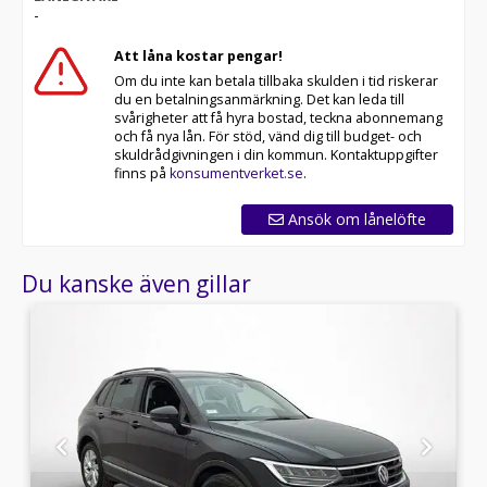
-
60 månaders garanti och komplettera med extra
hjuluppsättningar till bra priser. Gör ditt bilköp tryggt
Att låna kostar pengar!
och enkelt hos oss.
Om du inte kan betala tillbaka skulden i tid riskerar
du en betalningsanmärkning. Det kan leda till
Med korta lagertider försvinner våra bilar snabbt! Ring
svårigheter att få hyra bostad, teckna abonnemang
oss idag för att reservera din bil: 013-480 22 00 . Vi
och få nya lån. För stöd, vänd dig till budget- och
erbjuder även skräddarsydd finansiering och 14 dagars
skuldrådgivningen i din kommun. Kontaktuppgifter
fri försäkring från Folksam.
finns på
konsumentverket.se
.
Se hur vi genomför våra tester här:
Ansök om lånelöfte
Telefontider:
Du kanske även gillar
Besökstider i butik:
Välkomna!
Utrustning/Tillbehör:
Elegance,4Motion / Fyrhjulsdrift,Fjärrstyrd
dieselvärmare,Active Info Display / Cockpit,Dragkrok -
infällbar,Backkamera,Parkeringssensorer
fram/bak,Döda-vinkeln varnare,Rattvärme,Apple