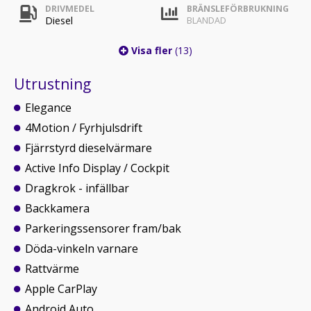
DRIVMEDEL
BRÄNSLEFÖRBRUKNING
Diesel
BLANDAD
Visa fler
(13)
Utrustning
Elegance
4Motion / Fyrhjulsdrift
Fjärrstyrd dieselvärmare
Active Info Display / Cockpit
Dragkrok - infällbar
Backkamera
Parkeringssensorer fram/bak
Döda-vinkeln varnare
Rattvärme
Apple CarPlay
Android Auto