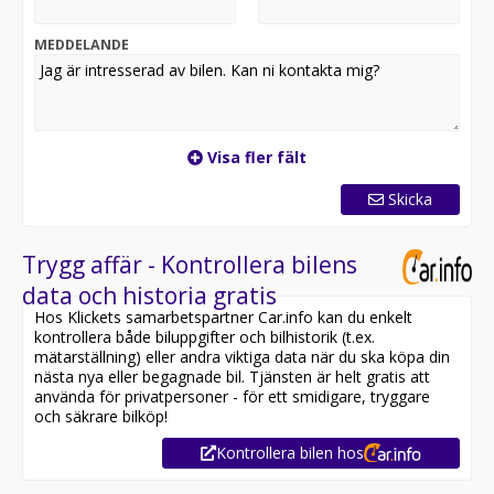
placerad på en annan anläggning*
MEDDELANDE
Utrustning inkluderar:
- Elegance
- 4Motion / Fyrhjulsdrift
- Fjärrstyrd dieselvärmare
- Active Info Display / Cockpit
Visa fler fält
- Dragkrok - infällbar
- Backkamera & Parkeringssensorer fram/bak
Skicka
- Döda-vinkeln varnare
- Rattvärme
- Apple CarPlay & Android Auto
Trygg affär - Kontrollera bilens
data och historia gratis
Övrig information om bilen:
Hos Klickets samarbetspartner Car.info kan du enkelt
Vid blandad körning är förbrukning endast 0.52 l/mil
kontrollera både biluppgifter och bilhistorik (t.ex.
Besiktigad till och med 2027-07-31
mätarställning) eller andra viktiga data när du ska köpa din
Endast två tidigare brukare
nästa nya eller begagnade bil. Tjänsten är helt gratis att
Möjlighet till 12-60 månaders garanti
använda för privatpersoner - för ett smidigare, tryggare
och säkrare bilköp!
Servicehistorik:
Kontrollera bilen hos
2022-08-25 - 2953 mil
2024-10-02 - 5432 mil