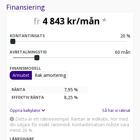
Finansiering
Besök
för att:
fr
4 843
kr/mån
*
• Se närbilder och film på bilen
• Reservera bilen direkt online
• Få mer info om utrustning och tillval
20
%
KONTANTINSATS
Därför ska du välja Riddermark Bil Linköping:
* Störst i Sverige på begagnade bilar
60
mån
AVBETALNINGSTID
* Erbjuder hemleverans i hela Sverige
* 14 dagars helförsäkring via Folksam
FINANSMODELL
* Över 10 tusen omdömen på Trustpilot
Annuitet
Rak amortering
* Våra bilar är testade på över 100 punkter
* Kvalitetssäkrade bilar
7,95 %
RÄNTA
Registreringsavgift på 1495kr tillkommer.
8,25
%
EFFEKTIV RÄNTA
Leverans av din nya bil direkt till din dörr inom 24
Öppna kalkylator
Så har vi räknat
timmar! Vi tar även hand om ditt inbyte. Vill du se mer?
Detta är ett räkneexempel. Räntan är indikativ, hör med
Kontakta oss för fler bilder och videor.
din säljare för exakt räntenivå. Kontantinsatsen måste vara
minst 20 %.
RIDDERMARK BIL TRYGGHETSPAKET:
LÅNEGIVARE
Skydda din bil med vårt trygghetspaket. Välj mellan 12-