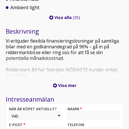
Ambient light
Visa alla
(35)
Beskrivning
Vi erbjuder flexibla finansieringslösningar på samtliga
bilar med en godkännandegrad på 96% – gå in på
riddermarkbil.se eller ring oss för att få se din
potentiella månadskostnad.
Riddermark Bil har Sveriges NÖJDASTE kunder enligt
Trustpilot
*FCF16N* *Vi tar emot alla inbyten och erbjuder
Visa mer
hemleverans i hela Sverige!*
Intresseanmälan
Volkswagen Tiguan 2.0 TDI 4Motion Elegance – stark
och trygg SUV med fyrhjulsdrift, värmare och digital
NÄR ÄR KÖPET AKTUELLT?
NAMN
*
cockpit.
*OBS: Vänligen ring oss innan ditt besök för att
E-POST
*
TELEFON
säkerställa att bilen finns i butiken, då den kan vara