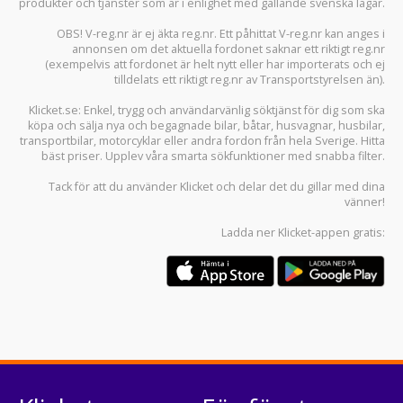
produkter och tjänster som är i enlighet med gällande svenska lagar.
OBS! V-reg.nr är ej äkta reg.nr. Ett påhittat V-reg.nr kan anges i
annonsen om det aktuella fordonet saknar ett riktigt reg.nr
(exempelvis att fordonet är helt nytt eller har importerats och ej
tilldelats ett riktigt reg.nr av Transportstyrelsen än).
Klicket.se
: Enkel, trygg och användarvänlig söktjänst för dig som ska
köpa och sälja
nya och begagnade bilar
,
båtar
,
husvagnar
,
husbilar
,
transportbilar
,
motorcyklar
eller andra fordon från hela Sverige. Hitta
bäst priser. Upplev våra smarta sökfunktioner med snabba filter.
Tack för att du använder
Klicket
och delar det du gillar med dina
vänner!
Ladda ner
Klicket-appen
gratis: