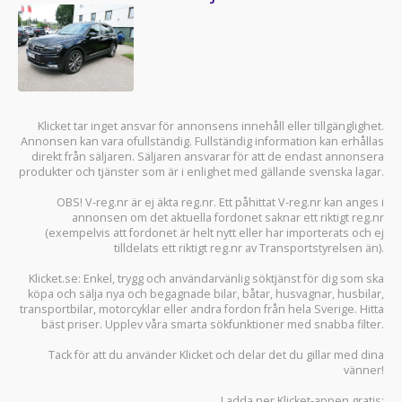
Klicket tar inget ansvar för annonsens innehåll eller tillgänglighet.
Annonsen kan vara ofullständig. Fullständig information kan erhållas
direkt från säljaren. Säljaren ansvarar för att de endast annonsera
produkter och tjänster som är i enlighet med gällande svenska lagar.
OBS! V-reg.nr är ej äkta reg.nr. Ett påhittat V-reg.nr kan anges i
annonsen om det aktuella fordonet saknar ett riktigt reg.nr
(exempelvis att fordonet är helt nytt eller har importerats och ej
tilldelats ett riktigt reg.nr av Transportstyrelsen än).
Klicket.se
: Enkel, trygg och användarvänlig söktjänst för dig som ska
köpa och sälja
nya och begagnade bilar
,
båtar
,
husvagnar
,
husbilar
,
transportbilar
,
motorcyklar
eller andra fordon från hela Sverige. Hitta
bäst priser. Upplev våra smarta sökfunktioner med snabba filter.
Tack för att du använder
Klicket
och delar det du gillar med dina
vänner!
Ladda ner
Klicket-appen
gratis: