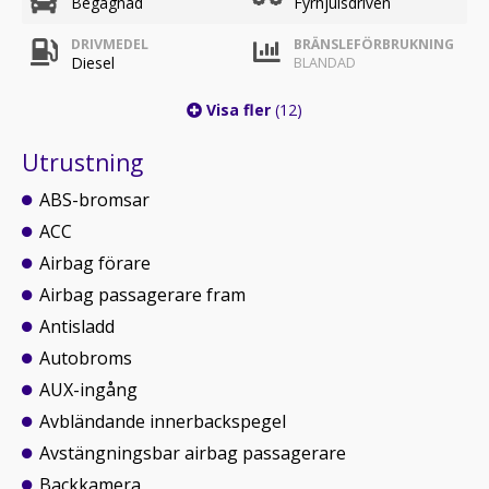
Begagnad
Fyrhjulsdriven
DRIVMEDEL
BRÄNSLEFÖRBRUKNING
Diesel
BLANDAD
Visa fler
(12)
Utrustning
ABS-bromsar
ACC
Airbag förare
Airbag passagerare fram
Antisladd
Autobroms
AUX-ingång
Avbländande innerbackspegel
Avstängningsbar airbag passagerare
Backkamera