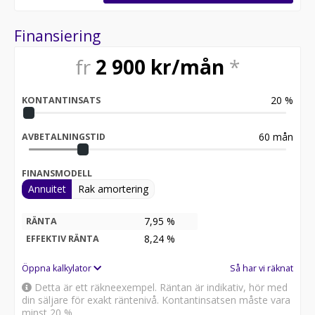
Finansiering
fr
2 900
kr/mån
*
20
%
KONTANTINSATS
60
mån
AVBETALNINGSTID
FINANSMODELL
Annuitet
Rak amortering
7,95 %
RÄNTA
8,24
%
EFFEKTIV RÄNTA
Öppna kalkylator
Så har vi räknat
Detta är ett räkneexempel. Räntan är indikativ, hör med
din säljare för exakt räntenivå. Kontantinsatsen måste vara
minst 20 %.