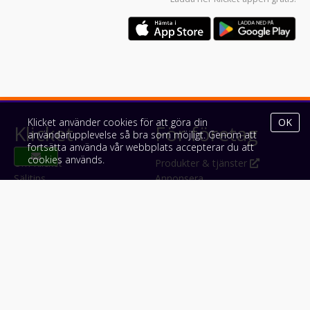
Klicket använder cookies för att göra din
OK
Klicket
För företag
användarupplevelse så bra som möjligt. Genom att
fortsätta använda vår webbplats accepterar du att
cookies används.
Om Klicket
Produkter & tjänster
Säljtips
Annonsera
Kontakt & support
Bli kund hos Klicket
Press
Handlarlogin
Tyck till om Klicket
Följ oss
Appar