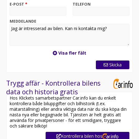
PARK ASSIST & BACKKAMERA REAR ASSIST
E-POST
*
TELEFON
Fullservad / senaste service utförd vid 17155 mil
Två brukare /Två Nycklar
MEDDELANDE
Årsskatt 3084:-
I samarbete med Länsförsäkringar erbjuder vi en
månads helförsäkring helt utan kostnad! Vi erbjuder
kund att köpa till garanti via Auto Concept,
Visa fler fält
Registreringsavgift tillkommer på alla våra bilar: 995kr !!
Byte/Avbetalning
Skicka
Trygg affär - Kontrollera bilens
data och historia gratis
Hos Klickets samarbetspartner Car.info kan du enkelt
kontrollera både biluppgifter och bilhistorik (t.ex.
mätarställning) eller andra viktiga data när du ska köpa din
nästa nya eller begagnade bil. Tjänsten är helt gratis att
använda för privatpersoner - för ett smidigare, tryggare
och säkrare bilköp!
Kontrollera bilen hos