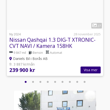
1
3
27
5
Ny 2024
28 november 2025
Nissan Qashqai 1.3 DIG-T XTRONIC-
CVT NAVI / Kamera 158HK
9 847 mil
Bensin
Automat
Daniels Bil i Borås AB
fr. 3 887 kr/mån
239 900 kr
Visa mer