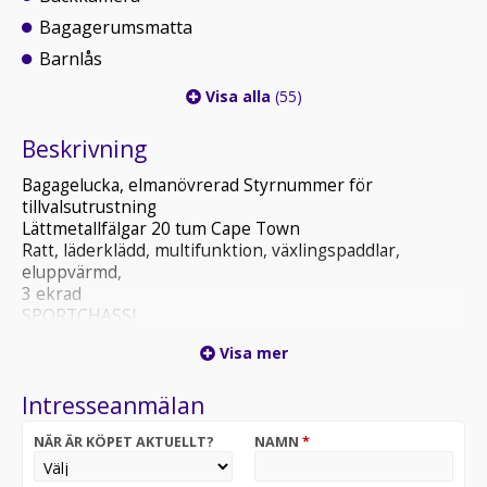
Bagagerumsmatta
Barnlås
Visa alla
(55)
Beskrivning
Bagagelucka, elmanövrerad Styrnummer för
tillvalsutrustning
Lättmetallfälgar 20 tum Cape Town
Ratt, läderklädd, multifunktion, växlingspaddlar,
eluppvärmd,
3 ekrad
SPORTCHASSI
LED-strålkastare med dynamiskt kurvljus, Dynamic
Visa mer
Light
Assist & LED-varselljus
Intresseanmälan
DRAGPAKET
EXECUTIVEPAKET /HIGHLINE
NÄR ÄR KÖPET AKTUELLT?
NAMN
*
PARKERINGSVÄRMARE, FJÄRRSTYRD, MED
TIMERFUNKTION