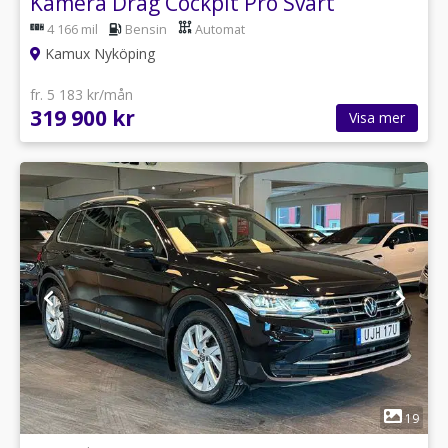
Kamera Drag Cockpit Pro Svart
innertak
4 166 mil
Bensin
Automat
Kamux Nyköping
fr. 5 183 kr/mån
319 900 kr
Visa mer
1
19