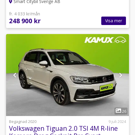
Smart Citybil Sverige AB
fr. 4 033 kr/mån
248 900 kr
Visa mer
1
26
Begagnad 2020
9 juli 2024
Volkswagen Tiguan 2.0 TSI 4M R-line