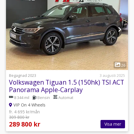
1
26
Begagnad 2023
3 augusti 2025
Volkswagen Tiguan 1.5 (150hk) TSI ACT
Panorama Apple-Carplay
8 344 mil
Bensin
Automat
VIP On 4 Wheels
fr. 4 695 kr/mån
309 800 kr
289 800 kr
Visa mer