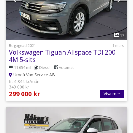
1
17
Begagnad 2021
1 mars
Volkswagen Tiguan Allspace TDI 200
4M 5-sits
11 654 mil
Diesel
Automat
Umeå Van Service AB
fr. 4 844 kr/mån
349 000 kr
299 000 kr
Visa mer