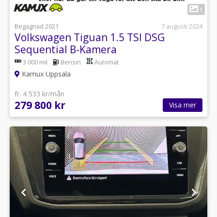
1
Begagnad 2021
7 augusti 2024
Volkswagen Tiguan 1.5 TSI DSG
Sequential B-Kamera
3 000 mil
Bensin
Automat
Kamux Uppsala
fr. 4 533 kr/mån
279 800 kr
Visa mer