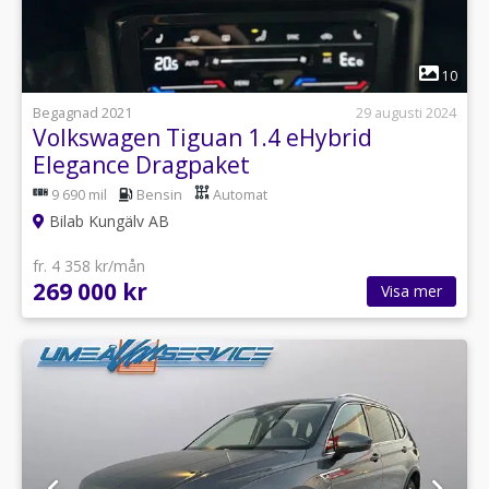
1
10
Begagnad 2021
29 augusti 2024
Volkswagen Tiguan 1.4 eHybrid
Elegance Dragpaket
9 690 mil
Bensin
Automat
Bilab Kungälv AB
fr. 4 358 kr/mån
269 000 kr
Visa mer