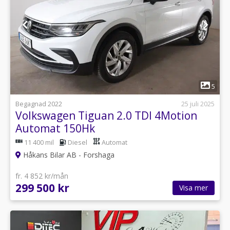
1
5
Begagnad 2022
25 juli 2025
Volkswagen Tiguan 2.0 TDI 4Motion
Automat 150Hk
11 400 mil
Diesel
Automat
Håkans Bilar AB - Forshaga
fr. 4 852 kr/mån
299 500 kr
Visa mer