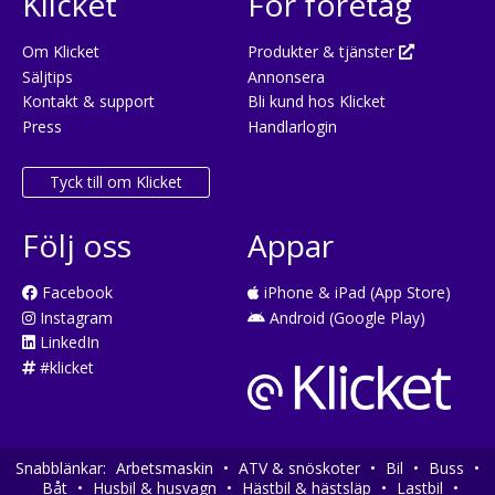
Klicket
För företag
Om Klicket
Produkter & tjänster
Säljtips
Annonsera
Kontakt & support
Bli kund hos Klicket
Press
Handlarlogin
Tyck till om Klicket
Följ oss
Appar
Facebook
iPhone & iPad (App Store)
Instagram
Android (Google Play)
LinkedIn
#klicket
Snabblänkar:
Arbetsmaskin
•
ATV & snöskoter
•
Bil
•
Buss
•
Båt
•
Husbil & husvagn
•
Hästbil & hästsläp
•
Lastbil
•