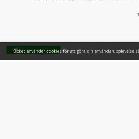
Klicket använder cookies för att göra din användarupplevelse 
Klicket
För f
Om Klicket
Produkter &
Säljtips
Annonsera
Kontakt & support
Bli kund hos
Press
Handlarlogi
Tyck till om Klicket