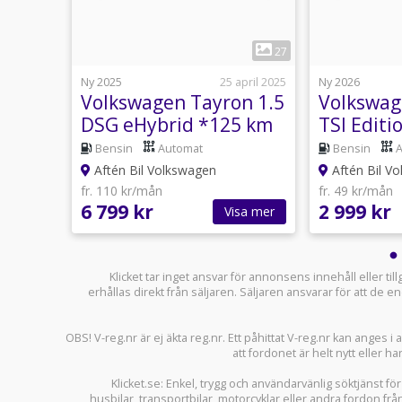
1
1
27
14 juni
Ny 2025
25 april 2025
Ny 2026
n 1.5
Volkswagen Tayron 1.5
Volkswag
l
DSG eHybrid *125 km
TSI Editi
*
räckvidd*
*Privatle
Bensin
Automat
Bensin
999kr/m
Aftén Bil Volkswagen
Aftén Bil V
fr. 110 kr/mån
fr. 49 kr/mån
6 799 kr
2 999 kr
sa mer
Visa mer
Klicket tar inget ansvar för annonsens innehåll eller ti
erhållas direkt från säljaren. Säljaren ansvarar för att de
OBS! V-reg.nr är ej äkta reg.nr. Ett påhittat V-reg.nr kan anges 
att fordonet är helt nytt eller ha
Klicket.se
: Enkel, trygg och användarvänlig söktjänst fö
husbilar
,
transportbilar
,
motorcyklar
eller andra fordon frå