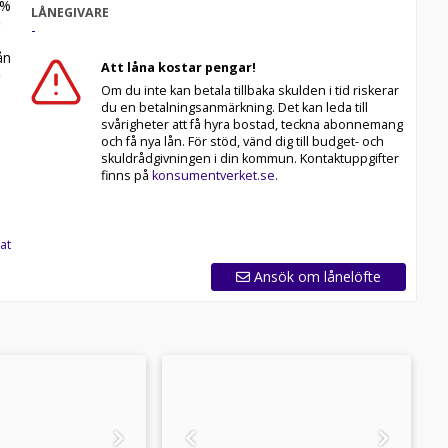
%
LÅNEGIVARE
-
n
Att låna kostar pengar!
Om du inte kan betala tillbaka skulden i tid riskerar
du en betalningsanmärkning. Det kan leda till
svårigheter att få hyra bostad, teckna abonnemang
och få nya lån. För stöd, vänd dig till budget- och
skuldrådgivningen i din kommun. Kontaktuppgifter
finns på
konsumentverket.se
.
at
Ansök om lånelöfte