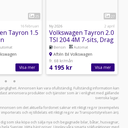
1
1
25
27
16 februari
Ny 2026
2 april
N
en Tayron 1.5
Volkswagen Tayron 2.0
on
TSI 204 4M 7-sits, Drag
e
asing fr.2
*lagerbil*
E
Automat
Bensin
Automat
ån*
i
olkswagen
Aftén Bil Volkswagen
fr. 68 kr/mån
f
4 195 kr
4
Visa mer
Visa mer
llgänglighet. Annonsen kan vara ofullständig. Fullständig information kan
 endast annonsera produkter och tjänster som är i enlighet med gällande
svenska lagar.
i annonsen om det aktuella fordonet saknar ett riktigt reg.nr (exempelvis
r importerats och ej tilldelats ett riktigt reg.nr av Transportstyrelsen än).
r dig som ska köpa och sälja
nya och begagnade bilar
,
båtar
,
husvagnar
,
n hela Sverige. Hitta bäst priser. Upplev våra smarta sökfunktioner med