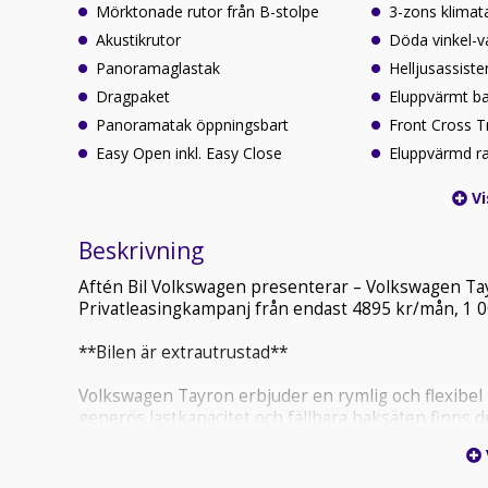
Mörktonade rutor från B-stolpe
3-zons klimat
Akustikrutor
Döda vinkel-v
Panoramaglastak
Helljusassiste
Dragpaket
Eluppvärmt b
Panoramatak öppningsbart
Front Cross Tr
Easy Open inkl. Easy Close
Eluppvärmd ra
Vi
Beskrivning
Aftén Bil Volkswagen presenterar – Volkswagen Tay
Privatleasingkampanj från endast 4895 kr/mån, 1 00
**Bilen är extrautrustad**
Volkswagen Tayron erbjuder en rymlig och flexibel i
generös lastkapacitet och fällbara baksäten finns 
äventyr. Oavsett om du packar för en långhelg i fjäll
levererar när det gäller utrymme och komfort.
Med Volkswagen Tayron eHybrid kan du njuta av bå