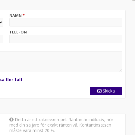
ktrisk räckvidd på upp till 120 kilometer på en enda
NAMN
*
 utflykter
motorn över, vilket ger dig friheten att köra längre
TELEFON
nya bil.
olm City.
se
sa fler fält
Skicka
Detta är ett räkneexempel. Räntan är indikativ, hör
med din säljare för exakt räntenivå. Kontantinsatsen
måste vara minst 20 %.