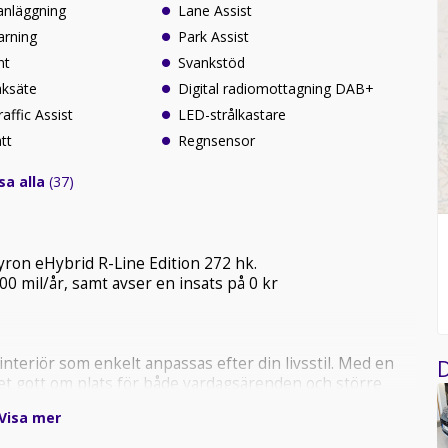
anläggning
Lane Assist
arning
Park Assist
nt
Svankstöd
aksäte
Digital radiomottagning DAB+
affic Assist
LED-strålkastare
tt
Regnsensor
sa alla
(37)
ron eHybrid R-Line Edition 272 hk.
0 mil/år, samt avser en insats på 0 kr
nteriör som enkelt anpassas efter din livsstil. Med en
D
det gott om plats för både vardagsärenden och större
en eller fyller bilen med inköp, kan du lita på att Tayron
Visa mer
de stadskörning och längre resor med nollutsläpp.