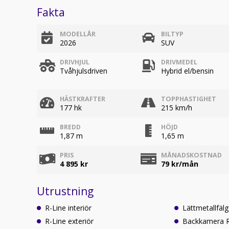
Fakta
MODELLÅR
BILTYP
2026
SUV
DRIVHJUL
DRIVMEDEL
Tvåhjulsdriven
Hybrid el/bensin
HÄSTKRAFTER
TOPPHASTIGHET
177 hk
215 km/h
BREDD
HÖJD
1,87 m
1,65 m
PRIS
MÅNADSKOSTNAD
4 895 kr
79
kr/mån
Utrustning
R-Line interiör
Lättmetallfäl
R-Line exteriör
Backkamera R