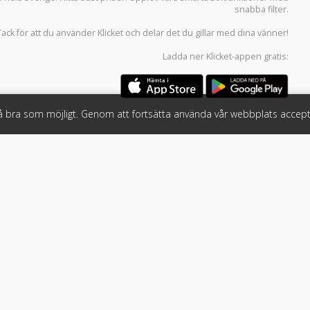
snabba filter.
Tack för att du använder
Klicket
och delar det du gillar med dina vänner!
Ladda ner
Klicket-appen
gratis:
så bra som möjligt. Genom att fortsätta använda vår webbplats accept
öretag
Följ oss
 tjänster
Facebook
Instagram
 Klicket
LinkedIn
n
#klicket