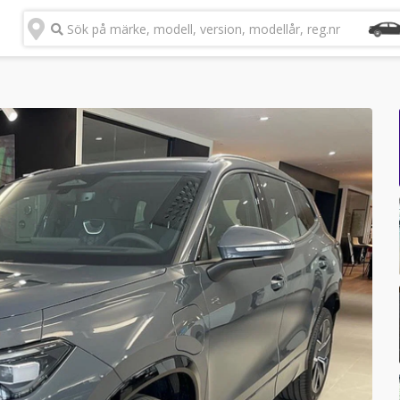
Sök på märke, modell, version, modellår, reg.nr