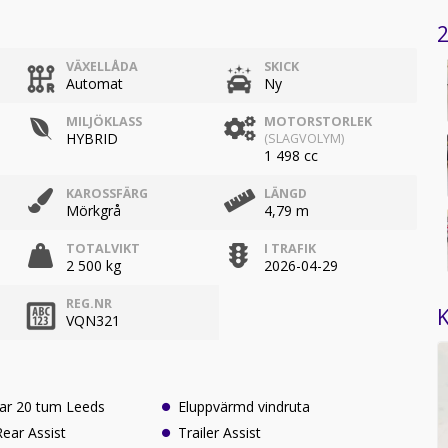
2
VÄXELLÅDA
SKICK
Automat
Ny
MILJÖKLASS
MOTORSTORLEK
HYBRID
(SLAGVOLYM)
1 498 cc
KAROSSFÄRG
LÄNGD
Mörkgrå
4,79 m
TOTALVIKT
I TRAFIK
2 500 kg
2026-04-29
REG.NR
K
VQN321
gar 20 tum Leeds
Eluppvärmd vindruta
ear Assist
Trailer Assist