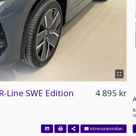
R-Line SWE Edition
4 895 kr
A
R
1