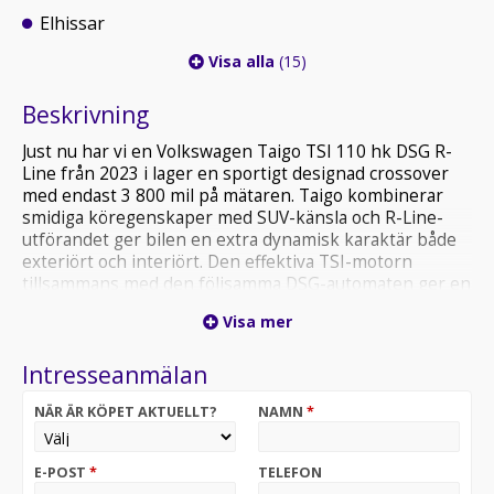
Elhissar
Visa alla
(15)
Beskrivning
Just nu har vi en Volkswagen Taigo TSI 110 hk DSG R-
Line från 2023 i lager en sportigt designad crossover
med endast 3 800 mil på mätaren. Taigo kombinerar
smidiga köregenskaper med SUV-känsla och R-Line-
utförandet ger bilen en extra dynamisk karaktär både
exteriört och interiört. Den effektiva TSI-motorn
tillsammans med den följsamma DSG-automaten ger en
bekväm och responsiv körupplevelse, oavsett om du
Visa mer
kör i stadstrafik eller på landsväg.
Intresseanmälan
På Atteviks Begagnatcenter i Jönköping, beläget på
John Bauergatan 1, erbjuder vi en trygg och smidig
NÄR ÄR KÖPET AKTUELLT?
NAMN
*
bilaffär med öppettider som passar din vardag. Vi har
öppet måndag till fredag 9-18 och lördag 10-14. För
frågor om denna bil är du varmt välkommen att
E-POST
*
TELEFON
kontakta ansvarig säljare Alexander Fäldt på 036-34 88