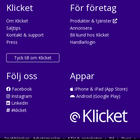
Klicket
För företag
Om Klicket
Produkter & tjänster
Säljtips
Annonsera
Kontakt & support
Bli kund hos Klicket
Press
Handlarlogin
Tyck till om Klicket
Följ oss
Appar
Facebook
iPhone & iPad (App Store)
Instagram
Android (Google Play)
LinkedIn
#klicket
Snabblänkar:
Arbetsmaskin
•
ATV & snöskoter
•
Bil
•
Buss
•