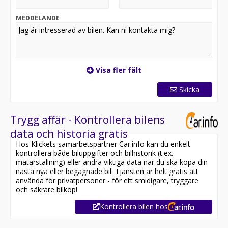
87 eller via e-post alexander.faldt@atteviks.se
.
MEDDELANDE
Hos oss får du flexibel finansiering via Volkswagen
Finans, möjlighet att teckna serviceavtal och tillgång till
ett stort utbud av tillbehör. Du kan även välja vår
trygghetsgaranti på 6 till 36 månader, som gäller tills
Visa fler fält
bilen når det första av 10 års ålder eller 20 000 mil.
Kostnaden för garantin startar på 3 495 kronor för 6
Skicka
månader.
Alla våra bilar är inbytestestade och varudeklarerade.
Trygg affär - Kontrollera bilens
På det annonserade priset tillkommer en
data och historia gratis
registrerings- och administrationsavgift på 995 kronor.
Hos Klickets samarbetspartner Car.info kan du enkelt
kontrollera både biluppgifter och bilhistorik (t.ex.
Atteviks har varit verksamt i Jönköping sedan 1945, då
mätarställning) eller andra viktiga data när du ska köpa din
Sigvard Attevik startade försäljning av Volkswagen.
nästa nya eller begagnade bil. Tjänsten är helt gratis att
Företaget ägs och drivs fortfarande av familjen Attevik
använda för privatpersoner - för ett smidigare, tryggare
och står för lång erfarenhet, stark lokal förankring och
och säkrare bilköp!
ett väl inarbetat varumärke vilket ger dig som kund en
Kontrollera bilen hos
trygg och professionell bilaffär.