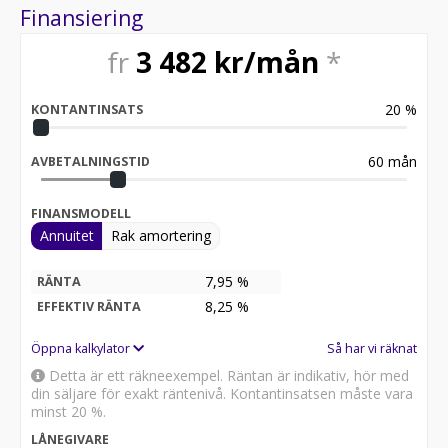
Finansiering
fr
3 482
kr/mån
*
20
%
KONTANTINSATS
60
mån
AVBETALNINGSTID
FINANSMODELL
Annuitet
Rak amortering
7,95 %
RÄNTA
8,25
%
EFFEKTIV RÄNTA
Öppna kalkylator
Så har vi räknat
Detta är ett räkneexempel. Räntan är indikativ, hör med
din säljare för exakt räntenivå. Kontantinsatsen måste vara
minst 20 %.
LÅNEGIVARE