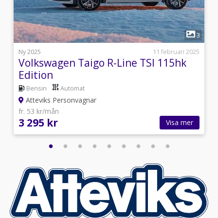
1
8
3
l
Ny 2025
11 februari 2025
Volkswagen Taigo R-Line TSI 115hk
Edition
Bensin
Automat
Atteviks Personvagnar
fr. 53 kr/mån
3 295 kr
Visa mer