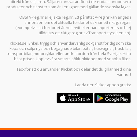
direkt från säljaren. Säljaren ansvarar för att de endast annonsera
produkter och tjänster som är i enlighet med gällande svenska lagar.
OBS! V-reg.nr är ej äkta reg.nr. Ett påhittat V-reg.nr kan anges i
annonsen om det aktuella fordonet saknar ett riktigt reg.nr
(exempelvis att fordonet är helt nytt eller har importerats och ej
tilldelats ett riktigt reg.nr av Transportstyrelsen än).
Klicket.se
: Enkel, trygg och användarvänlig söktjänst för dig som ska
köpa och sälja
nya och begagnade bilar
,
båtar
,
husvagnar
,
husbilar
,
transportbilar
,
motorcyklar
eller andra fordon från hela Sverige. Hitta
bäst priser. Upplev våra smarta sökfunktioner med snabba filter.
Tack för att du använder
Klicket
och delar det du gillar med dina
vänner!
Ladda ner
Klicket-appen
gratis: