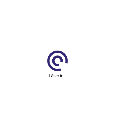
Bensin
Pris
3 295 kr
Månadskostnad
53
kr/mån
Läser in...
Reg.nr
VWJ424
Utrustning
18" fälg