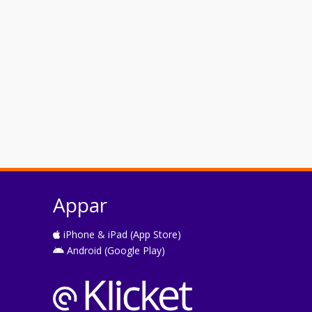
Appar
iPhone & iPad (App Store)
Android (Google Play)