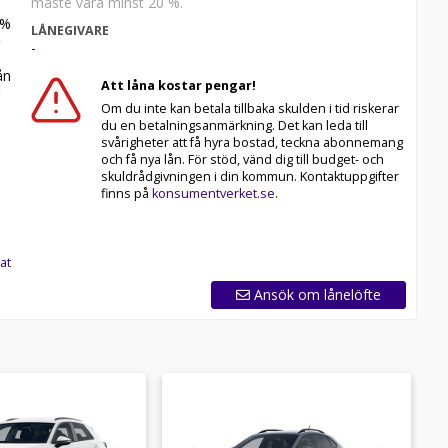
måste vara minst 20 %.
%
LÅNEGIVARE
-
n
Att låna kostar pengar!
Om du inte kan betala tillbaka skulden i tid riskerar
du en betalningsanmärkning. Det kan leda till
svårigheter att få hyra bostad, teckna abonnemang
och få nya lån. För stöd, vänd dig till budget- och
skuldrådgivningen i din kommun. Kontaktuppgifter
finns på
konsumentverket.se
.
at
Ansök om lånelöfte