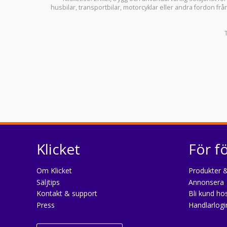
husbilar
,
transportbilar
,
motorcyklar
eller andra fordon frå
Klicket
För f
Om Klicket
Produkter &
Säljtips
Annonsera
Kontakt & support
Bli kund hos
Press
Handlarlogi