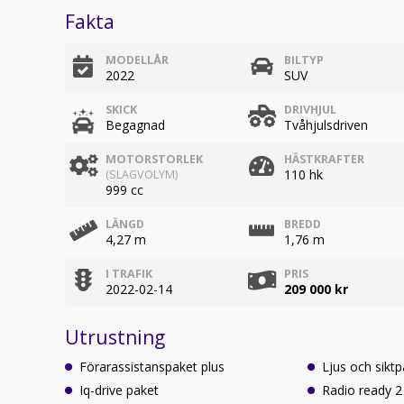
Fakta
MODELLÅR
BILTYP
2022
SUV
SKICK
DRIVHJUL
Begagnad
Tvåhjulsdriven
MOTORSTORLEK
HÄSTKRAFTER
110 hk
(SLAGVOLYM)
999 cc
LÄNGD
BREDD
4,27 m
1,76 m
I TRAFIK
PRIS
2022-02-14
209 000 kr
Utrustning
Förarassistanspaket plus
Ljus och sikt
Iq-drive paket
Radio ready 2