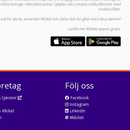
n hela Sverige. Hitta bäst priser. Upplev våra smarta sökfunktioner med
snabba filter.
Tack för att du använder
Klicket
och delar det du gillar med dina vänner!
Ladda ner
Klicket-appen
gratis:
öretag
Följ oss
 tjänster
Facebook
Instagram
 Klicket
LinkedIn
n
#klicket