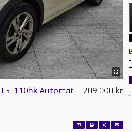
B
T
4
 TSI 110hk Automat
209 000 kr
1