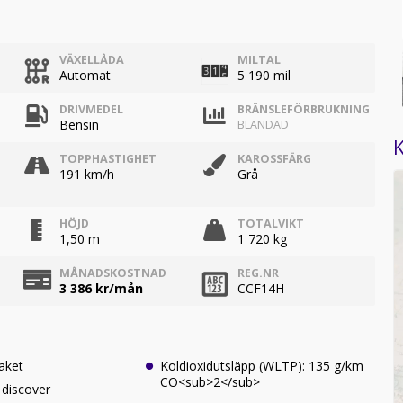
VÄXELLÅDA
MILTAL
Automat
5 190 mil
DRIVMEDEL
BRÄNSLEFÖRBRUKNING
Bensin
BLANDAD
K
TOPPHASTIGHET
KAROSSFÄRG
191 km/h
Grå
HÖJD
TOTALVIKT
1,50 m
1 720 kg
MÅNADSKOSTNAD
REG.NR
3 386
kr/mån
CCF14H
paket
Koldioxidutsläpp (WLTP): 135 g/km
CO<sub>2</sub>
 discover