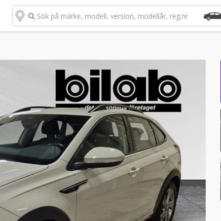
Sök på märke, modell, version, modellår, reg.nr