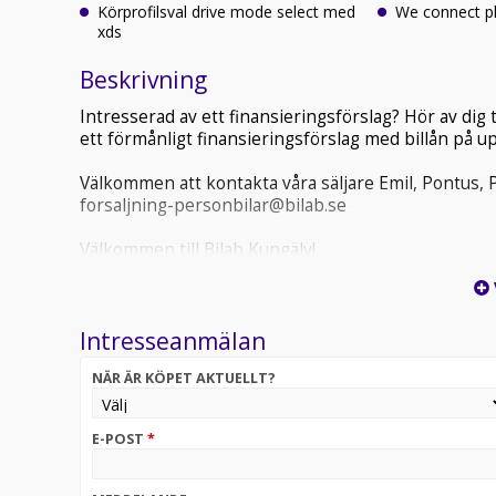
Körprofilsval drive mode select med
We connect p
xds
Beskrivning
Intresserad av ett finansieringsförslag? Hör av dig t
ett förmånligt finansieringsförslag med billån på up
Välkommen att kontakta våra säljare Emil, Pontus, P
forsaljning-personbilar@bilab.se
Välkommen till Bilab Kungälv!
Intresseanmälan
NÄR ÄR KÖPET AKTUELLT?
E-POST
*