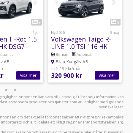
1
1
3
3
1 juli
Ny 2026
9 maj
N
n T -Roc 1.5
Volkswagen Taigo R-
V
 HK DSG7
LINE 1.0 TSI 116 HK
L
DSG7
Automat
Bensin
Automat
lv AB
Bilab Kungälv AB
ån
fr. 5 199 kr/mån
f
kr
320 900 kr
3
Visa mer
Visa mer
llgänglighet. Annonsen kan vara ofullständig. Fullständig information kan
 endast annonsera produkter och tjänster som är i enlighet med gällande
svenska lagar.
i annonsen om det aktuella fordonet saknar ett riktigt reg.nr (exempelvis
r importerats och ej tilldelats ett riktigt reg.nr av Transportstyrelsen än).
r dig som ska köpa och sälja
nya och begagnade bilar
,
båtar
,
husvagnar
,