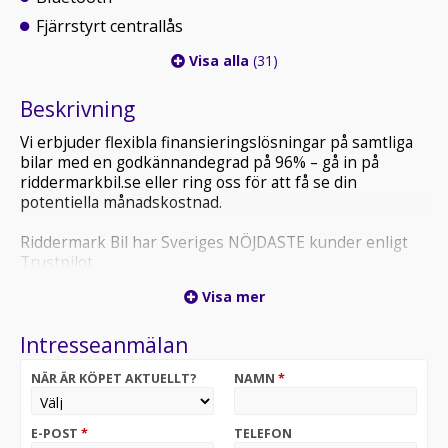
Fjärrstyrt centrallås
Visa alla
(31)
Beskrivning
Vi erbjuder flexibla finansieringslösningar på samtliga
bilar med en godkännandegrad på 96% – gå in på
riddermarkbil.se eller ring oss för att få se din
potentiella månadskostnad.
Riddermark Bil har Sveriges NÖJDASTE kunder enligt
Trustpilot
*BYJ09C* *Vi tar emot alla inbyten och erbjuder
Visa mer
hemleverans i hela Sverige!*
Intresseanmälan
Volkswagen Taigo 1.0 TSI R-Line är en modern och
sportigt designad crossover som kombinerar smidig
NÄR ÄR KÖPET AKTUELLT?
NAMN
*
körning, låg bränsleförbrukning och hög komfort. Med
en turbomatad bensinmotor på 116 hk får du en pigg
och följsam körupplevelse som passar perfekt för både
E-POST
*
TELEFON
stadskörning och längre resor.