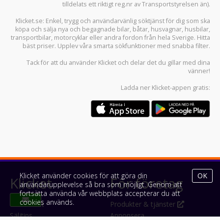
tilldelats ett riktigt reg.nr av Transportstyrelsen än).
Klicket.se
: Enkel, trygg och användarvänlig söktjänst för dig som ska
köpa och sälja
nya och begagnade bilar
,
båtar
,
husvagnar
,
husbilar
,
transportbilar
,
motorcyklar
eller andra fordon från hela Sverige. Hitta
bäst priser. Upplev våra smarta sökfunktioner med snabba filter.
Tack för att du använder
Klicket
och delar det du gillar med dina
vänner!
Ladda ner
Klicket-appen
gratis:
Klicket använder cookies för att göra din
OK
Klicket
För företag
användarupplevelse så bra som möjligt. Genom att
fortsätta använda vår webbplats accepterar du att
cookies används.
Om Klicket
Produkter & tjänster
Säljtips
Annonsera