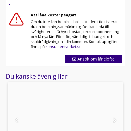
-
Med korta lagertider försvinner våra bilar snabbt! Ring
Att låna kostar pengar!
oss idag för att reservera din bil: 018-470 74 00. Vi
Om du inte kan betala tillbaka skulden i tid riskerar
erbjuder även skräddarsydd finansiering och 14 dagars
du en betalningsanmärkning. Det kan leda till
fri försäkring från Folksam.
svårigheter att få hyra bostad, teckna abonnemang
och få nya lån. För stöd, vänd dig till budget- och
Se hur vi genomför våra tester här:
skuldrådgivningen i din kommun. Kontaktuppgifter
finns på
konsumentverket.se
.
Välkomna!
Ansök om lånelöfte
Utrustning/Tillbehör:
R Design,Backkamera,Parkeringssensorer
Du kanske även gillar
fram,Parkeringssensorer bak,Apple CarPlay,Android
auto,Adaptiv farthållare,Multifunktionsratt,AC och
klimatanläggning,ACC/Klimatanläggning,Bluetooth,Fjärrsty
centrallås,Avstängningsbar airbag,ISOFIX,Elhissar fram
och bak,Elinfällbara sidospeglar,Sätesvärme
fram,Start/stopp-funktion,Svensksåld,Antispinn,12V-
uttag,AUX-ingång,USB-
ingång,Rails,Färddator,AC,A/C,Aircondition,Farthållare,Pa
bak