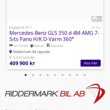
1
7
64
i
Begagnad 2017
23 maj
Mercedes-Benz GLS 350 d 4M AMG 7-
Sits Pano H/K D-Värm 360°
16 116 mil
Diesel
Automat
Riddermark Bil Uppsala
fr. 6 641 kr/mån
409 900 kr
Visa mer