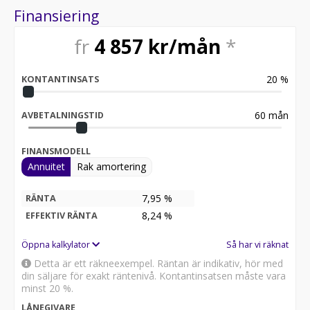
Besök
Finansiering
för att:
• Se närbilder och film på bilen
fr
4 857
kr/mån
*
• Reservera bilen direkt online
• Få mer info om utrustning och tillval
20
%
KONTANTINSATS
Därför ska du välja Riddermark Bil:
* Störst i Sverige på begagnade bilar
* Erbjuder hemleverans i hela Sverige
60
mån
AVBETALNINGSTID
* 14 dagars helförsäkring via Folksam
* Över 10 tusen omdömen på Trustpilot
FINANSMODELL
* Våra bilar är testade på över 100 punkter
Annuitet
Rak amortering
* Kvalitetssäkrade bilar
Telefontider:
7,95 %
RÄNTA
8,24
%
EFFEKTIV RÄNTA
Besökstider i butik:
Öppna kalkylator
Så har vi räknat
RIDDERMARK BIL TRYGGHETSPAKET:
Detta är ett räkneexempel. Räntan är indikativ, hör med
Skydda din bil med vårt trygghetspaket. Välj mellan 12-
din säljare för exakt räntenivå. Kontantinsatsen måste vara
60 månaders garanti och komplettera med extra
minst 20 %.
hjuluppsättningar till bra priser. Gör ditt bilköp tryggt
LÅNEGIVARE
och enkelt hos oss.