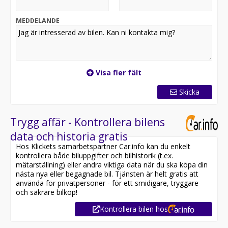
*OBS: Vänligen ring oss innan ditt besök för att
MEDDELANDE
säkerställa att bilen finns i butiken, då den kan vara
placerad på en annan anläggning eller reserverad*
Utrustning inkluderar:
-R Design
Visa fler fält
- Backkamera
- Apple Carplay / Android Auto
Skicka
- Adaptiv farthållare
- Parkeringssensorer
- Park Pilot
Trygg affär - Kontrollera bilens
data och historia gratis
Jämför denna bil med någon av våra andra Volkswagen
Hos Klickets samarbetspartner Car.info kan du enkelt
Taigo i lager. Se våra bilar på
kontrollera både biluppgifter och bilhistorik (t.ex.
https://www.riddermarkbil.se/kopa-bil/?series=taigo
mätarställning) eller andra viktiga data när du ska köpa din
nästa nya eller begagnade bil. Tjänsten är helt gratis att
Övrig information om bilen:
använda för privatpersoner - för ett smidigare, tryggare
Besiktigad till och med 2029-06-30
och säkrare bilköp!
Endast 1 tidigare brukare
Kontrollera bilen hos
Möjlighet till 12-60 månaders garanti