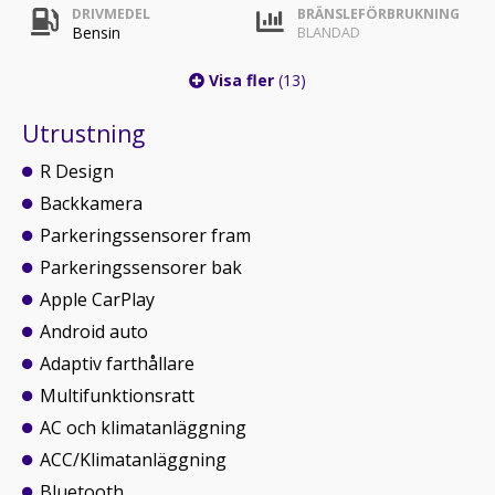
DRIVMEDEL
BRÄNSLEFÖRBRUKNING
Bensin
BLANDAD
Visa fler
(13)
Utrustning
R Design
Backkamera
Parkeringssensorer fram
Parkeringssensorer bak
Apple CarPlay
Android auto
Adaptiv farthållare
Multifunktionsratt
AC och klimatanläggning
ACC/Klimatanläggning
Bluetooth