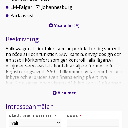
LM-Fälgar 17" Johannesburg
Park assist
Visa alla
(29)
Beskrivning
Volkswagen T-Roc bilen som är perfekt för dig som vill
ha både stil och funktion. SUV-känsla, snygg design och
en stabil körkomfort som ger kontroll i alla lägen.Vi
erbjuder serviceavtal - kontakta säljare för mer info.
Registreringsavgift 950: - tillkommer. Vi tar emot er bil i
inbyte och erbjuder även finansiering på ert nya
köp.Ring gärna innan visning då bilen kan stå på annan
plats. Din nästa resa börjar hos oss!
Visa mer
Intresseanmälan
NÄR ÄR KÖPET AKTUELLT?
NAMN
*