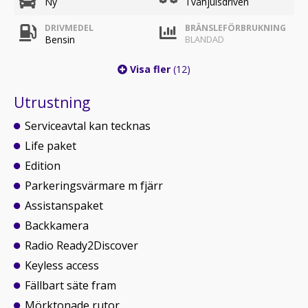
Ny
Tvåhjulsdriven
DRIVMEDEL
BRÄNSLEFÖRBRUKNING
Bensin
BLANDAD
Visa fler
(12)
Utrustning
Serviceavtal kan tecknas
Life paket
Edition
Parkeringsvärmare m fjärr
Assistanspaket
Backkamera
Radio Ready2Discover
Keyless access
Fällbart säte fram
Mörktonade rutor