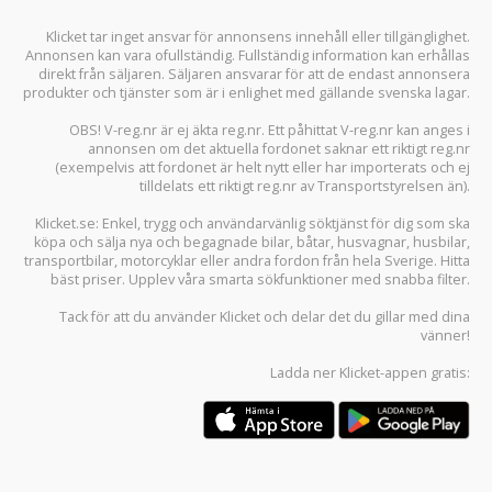
Klicket tar inget ansvar för annonsens innehåll eller tillgänglighet.
Annonsen kan vara ofullständig. Fullständig information kan erhållas
direkt från säljaren. Säljaren ansvarar för att de endast annonsera
produkter och tjänster som är i enlighet med gällande svenska lagar.
OBS! V-reg.nr är ej äkta reg.nr. Ett påhittat V-reg.nr kan anges i
annonsen om det aktuella fordonet saknar ett riktigt reg.nr
(exempelvis att fordonet är helt nytt eller har importerats och ej
tilldelats ett riktigt reg.nr av Transportstyrelsen än).
Klicket.se
: Enkel, trygg och användarvänlig söktjänst för dig som ska
köpa och sälja
nya och begagnade bilar
,
båtar
,
husvagnar
,
husbilar
,
transportbilar
,
motorcyklar
eller andra fordon från hela Sverige. Hitta
bäst priser. Upplev våra smarta sökfunktioner med snabba filter.
Tack för att du använder
Klicket
och delar det du gillar med dina
vänner!
Ladda ner
Klicket-appen
gratis: