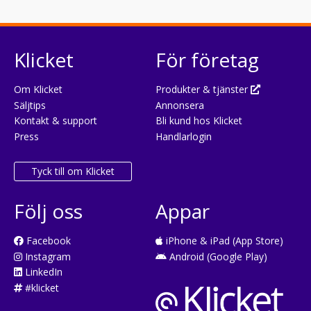
Klicket
För företag
Om Klicket
Produkter & tjänster
Säljtips
Annonsera
Kontakt & support
Bli kund hos Klicket
Press
Handlarlogin
Tyck till om Klicket
Följ oss
Appar
Facebook
iPhone & iPad (App Store)
Instagram
Android (Google Play)
LinkedIn
#klicket