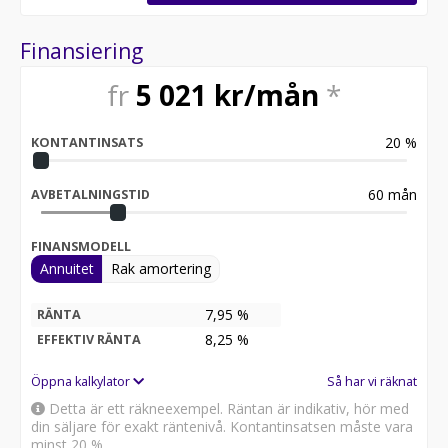
Finansiering
fr
5 021
kr/mån
*
20
%
KONTANTINSATS
60
mån
AVBETALNINGSTID
FINANSMODELL
Annuitet
Rak amortering
7,95 %
RÄNTA
8,25
%
EFFEKTIV RÄNTA
Öppna kalkylator
Så har vi räknat
Detta är ett räkneexempel. Räntan är indikativ, hör med
din säljare för exakt räntenivå. Kontantinsatsen måste vara
minst 20 %.