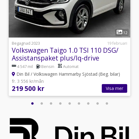
1
9
12
i
Begagnad 2023
19 februari
Volkswagen Taigo 1.0 TSI 110 DSG/
Assistanspaket plus/Iq-drive
4 547 mil
Bensin
Automat
Din Bil / Volkswagen Hammarby Sjöstad (Beg. bilar)
fr. 3 556 kr/mån
219 500 kr
Visa mer