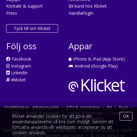
Kontakt & support
Bli kund hos Klicket
Press
Handlarlogin
Tyck till om Klicket
Följ oss
Appar
Facebook
iPhone & iPad (App Store)
Instagram
Android (Google Play)
LinkedIn
#klicket
Snabblänkar:
Arbetsmaskin
•
ATV & snöskoter
•
Bil
•
Buss
•
Båt
•
Husbil & husvagn
•
Hästbil & hästsläp
•
Lastbil
•
Klicket använder cookies för att göra din
OK
Motorcykel & moped
•
Släpfordon
användarupplevelse så bra som möjligt. Genom att
fortsätta använda vår webbplats accepterar du att
Fordonsköp online
•
Användarvillkor
•
Integritetspolicy & GDPR
•
cookies används.
Söktjänsten för Sveriges alla fordon
•
© 2026 Klicket.se