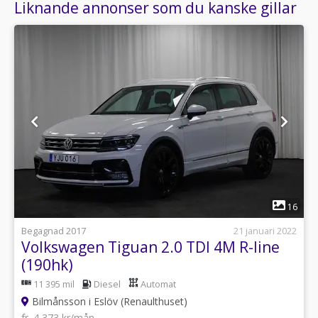
Liknande annonser som du kanske gillar
1
16
Begagnad 2017
21 januari 2022
Volkswagen Tiguan 2.0 TDI 4M R-line
(190hk)
11 395 mil
Diesel
Automat
Bilmånsson i Eslöv (Renaulthuset)
fr. 4 373 kr/mån