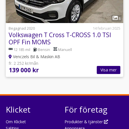
1
8
Begagnad 2020
14 februari 2025
Volkswagen T Cross T-CROSS 1.0 TSI
OPF Fin MOMS
12 185 mil
Bensin
Manuell
Venczels Bil & Maskin AB
fr. 2 252 kr/mån
139 000 kr
Visa mer
Klicket
För företag
Om Klicket
Produkter & tjänster
Säljtips
Annonsera