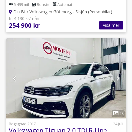
5 499 mil
Bensin
Automat
Din Bil / Volkswagen Göteborg - Sisjön (Personbilar)
fr. 4 130 kr/mån
254 900 kr
Visa mer
1
26
Begagnad 2017
24 juli
Volkswagen Tiguan 2.0 TDI R-Line