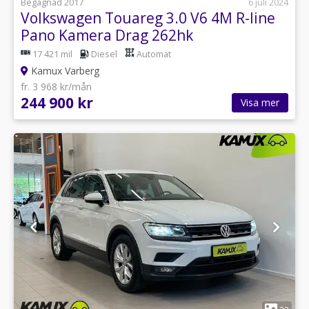
Begagnad 2017
6 juli 2024
Volkswagen Touareg 3.0 V6 4M R-line
Pano Kamera Drag 262hk
17 421 mil
Diesel
Automat
Kamux Varberg
fr. 3 968 kr/mån
244 900 kr
Visa mer
1