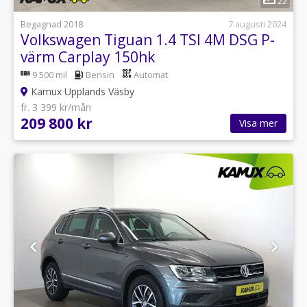
22
Begagnad 2018
7 augusti 2024
Volkswagen Tiguan 1.4 TSI 4M DSG P-
värm Carplay 150hk
9 500 mil
Bensin
Automat
Kamux Upplands Väsby
fr. 3 399 kr/mån
209 800 kr
Visa mer