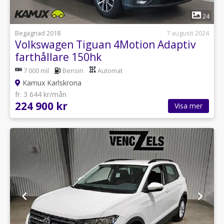
1
24
Begagnad 2018
7 augusti 2024
Volkswagen Tiguan 4Motion Adaptiv
farthållare 150hk
7 000 mil
Bensin
Automat
Kamux Karlskrona
fr. 3 644 kr/mån
224 900 kr
Visa mer