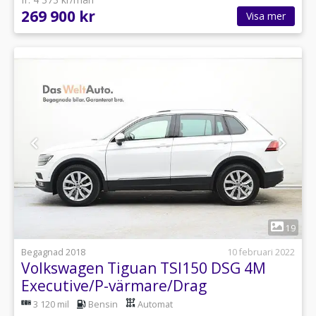
269 900 kr
Visa mer
1
19
Begagnad 2018
10 februari 2022
Volkswagen Tiguan TSI150 DSG 4M
Executive/P-värmare/Drag
3 120 mil
Bensin
Automat