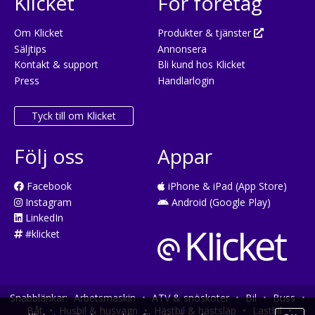
Klicket
För företag
Om Klicket
Produkter & tjänster
Säljtips
Annonsera
Kontakt & support
Bli kund hos Klicket
Press
Handlarlogin
Tyck till om Klicket
Följ oss
Appar
Facebook
iPhone & iPad (App Store)
Instagram
Android (Google Play)
LinkedIn
#klicket
Snabblänkar:
Arbetsmaskin
•
ATV & snöskoter
•
Bil
•
Buss
•
Båt
•
Husbil & husvagn
•
Hästbil & hästsläp
•
Lastbil
•