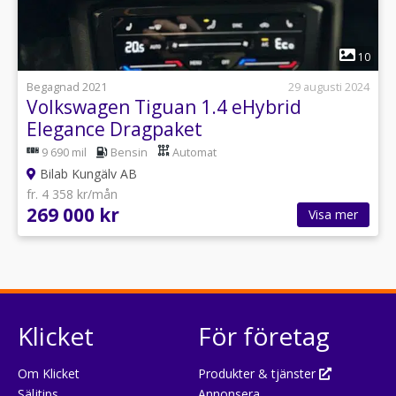
1
10
Begagnad 2021
29 augusti 2024
Volkswagen Tiguan 1.4 eHybrid
Elegance Dragpaket
9 690 mil
Bensin
Automat
Bilab Kungälv AB
fr. 4 358 kr/mån
269 000 kr
Visa mer
Klicket
För företag
Om Klicket
Produkter & tjänster
Säljtips
Annonsera