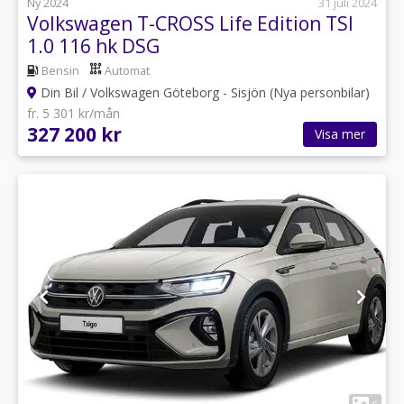
Ny 2024
31 juli 2024
Volkswagen T-CROSS Life Edition TSI
1.0 116 hk DSG
Bensin
Automat
Din Bil / Volkswagen Göteborg - Sisjön (Nya personbilar)
fr. 5 301 kr/mån
327 200 kr
Visa mer
1