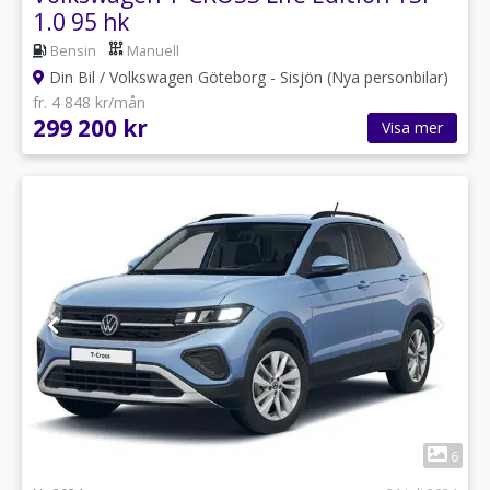
1.0 95 hk
Bensin
Manuell
Din Bil / Volkswagen Göteborg - Sisjön (Nya personbilar)
fr. 4 848 kr/mån
299 200 kr
Visa mer
1
6