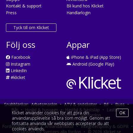
Kontakt & support
Bli kund hos Klicket
Press
Handlarlogin
Tyck till om Klicket
Följ oss
Appar
Facebook
iPhone & iPad (App Store)
Instagram
Android (Google Play)
LinkedIn
#klicket
Snabblänkar:
Arbetsmaskin
•
ATV & snöskoter
•
Bil
•
Buss
•
Båt
•
Husbil & husvagn
•
Hästbil & hästsläp
•
Lastbil
•
Klicket använder cookies för att göra din
OK
Motorcykel & moped
•
Släpfordon
användarupplevelse så bra som möjligt. Genom att
fortsätta använda vår webbplats accepterar du att
Fordonsköp online
•
Användarvillkor
•
Integritetspolicy & GDPR
•
cookies används.
Söktjänsten för Sveriges alla fordon
•
© 2026 Klicket.se