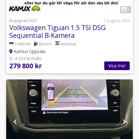
1
Begagnad 2021
7 augusti 2024
Volkswagen Tiguan 1.5 TSI DSG
Sequential B-Kamera
3 000 mil
Bensin
Automat
Kamux Uppsala
fr. 4 533 kr/mån
279 800 kr
Visa mer