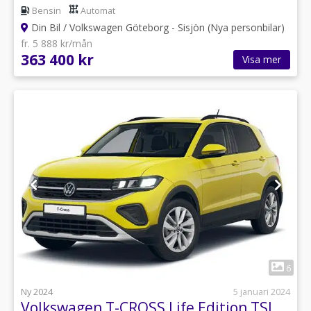
Bensin
Automat
Din Bil / Volkswagen Göteborg - Sisjön (Nya personbilar)
fr. 5 888 kr/mån
363 400 kr
Visa mer
1
6
Ny 2024
5 januari 2024
Volkswagen T-CROSS Life Edition TSI