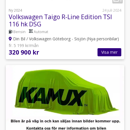
6
Ny 2024
24 juli 2024
Volkswagen Taigo R-Line Edition TSI
116 hk DSG
Bensin
Automat
Din Bil / Volkswagen Göteborg - Sisjön (Nya personbilar)
fr. 5 199 kr/mån
320 900 kr
Visa mer