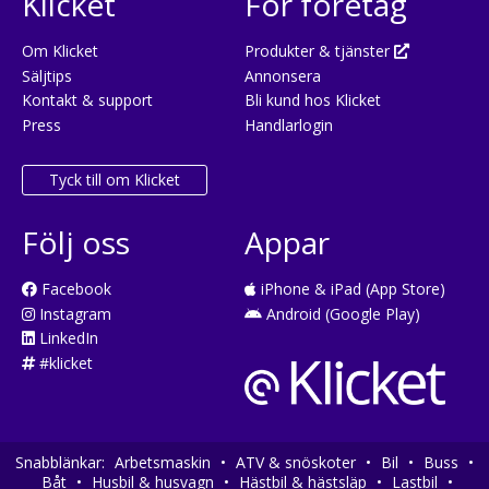
Klicket
För företag
Om Klicket
Produkter & tjänster
Säljtips
Annonsera
Kontakt & support
Bli kund hos Klicket
Press
Handlarlogin
Tyck till om Klicket
Följ oss
Appar
Facebook
iPhone & iPad (App Store)
Instagram
Android (Google Play)
LinkedIn
#klicket
Snabblänkar:
Arbetsmaskin
•
ATV & snöskoter
•
Bil
•
Buss
•
Båt
•
Husbil & husvagn
•
Hästbil & hästsläp
•
Lastbil
•