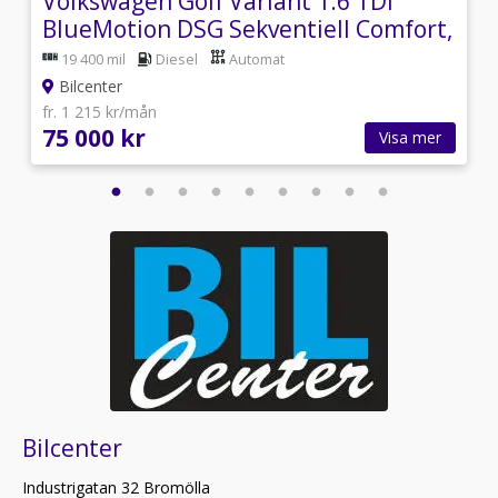
Volkswagen Golf Variant 1.6 TDI
BlueMotion DSG Sekventiell Comfort,
Style 105hk
19 400 mil
Diesel
Automat
Bilcenter
fr. 1 215 kr/mån
75 000 kr
Visa mer
Bilcenter
Industrigatan 32 Bromölla