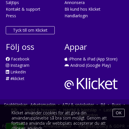
Säljtips
Annonsera
Kontakt & support
Bli kund hos Klicket
Press
Handlarlogin
Tyck till om Klicket
Följ oss
Appar
Facebook
iPhone & iPad (App Store)
Instagram
Android (Google Play)
LinkedIn
#klicket
Snabblänkar:
Arbetsmaskin
•
ATV & snöskoter
•
Bil
•
Buss
•
Båt
•
Husbil & husvagn
•
Hästbil & hästsläp
•
Lastbil
•
Klicket använder cookies för att göra din
OK
Motorcykel & moped
•
Släpfordon
användarupplevelse så bra som möjligt. Genom att
fortsätta använda vår webbplats accepterar du att
Fordonsköp online
•
Användarvillkor
•
Integritetspolicy & GDPR
•
cookies används.