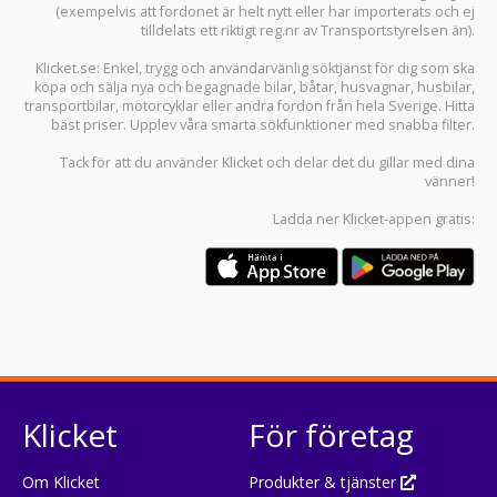
(exempelvis att fordonet är helt nytt eller har importerats och ej
tilldelats ett riktigt reg.nr av Transportstyrelsen än).
Klicket.se
: Enkel, trygg och användarvänlig söktjänst för dig som ska
köpa och sälja
nya och begagnade bilar
,
båtar
,
husvagnar
,
husbilar
,
transportbilar
,
motorcyklar
eller andra fordon från hela Sverige. Hitta
bäst priser. Upplev våra smarta sökfunktioner med snabba filter.
Tack för att du använder
Klicket
och delar det du gillar med dina
vänner!
Ladda ner
Klicket-appen
gratis:
Klicket
För företag
Om Klicket
Produkter & tjänster