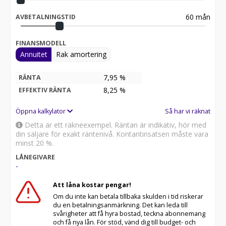
60
mån
AVBETALNINGSTID
FINANSMODELL
Annuitet
Rak amortering
7,95 %
RÄNTA
8,25
%
EFFEKTIV RÄNTA
Öppna kalkylator
Så har vi räknat
Detta är ett räkneexempel. Räntan är indikativ, hör med
din säljare för exakt räntenivå. Kontantinsatsen måste vara
minst 20 %.
LÅNEGIVARE
-
Att låna kostar pengar!
Om du inte kan betala tillbaka skulden i tid riskerar
du en betalningsanmärkning. Det kan leda till
svårigheter att få hyra bostad, teckna abonnemang
och få nya lån. För stöd, vänd dig till budget- och