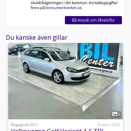
skuldrådgivningen i din kommun. Kontaktuppgifter
finns på
konsumentverket.se
.
Ansök om lånelöfte
Du kanske även gillar
4
1
i
Begagnad 2011
26 mars 2023