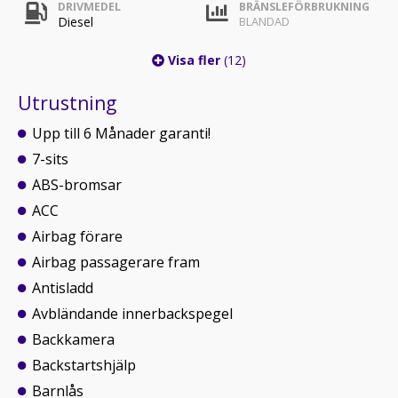
DRIVMEDEL
BRÄNSLEFÖRBRUKNING
Diesel
BLANDAD
Visa fler
(12)
Utrustning
Upp till 6 Månader garanti!
7-sits
ABS-bromsar
ACC
Airbag förare
Airbag passagerare fram
Antisladd
Avbländande innerbackspegel
Backkamera
Backstartshjälp
Barnlås