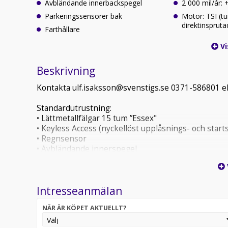
Avbländande innerbackspegel
2 000 mil/år:
Parkeringssensorer bak
Motor: TSI (t
direktinspruta
Farthållare
Vi
Beskrivning
Kontakta ulf.isaksson@svenstigs.se 0371-586801 e
Standardutrustning:
• Lättmetallfälgar 15 tum ”Essex"
• Keyless Access (nyckellöst upplåsnings- och star
• Regnsensor
• Avbländande innerspegel
• Multifunktionsratt
• Luftkonditionering
• Infotainmentsystemet Radio Composition med 8
Intresseanmälan
• Lane Assist (filbytesvarning)
• Front Assist (omgivningsövervakning med nödbr
NÄR ÄR KÖPET AKTUELLT?
• LED-strålkastare
• Krockkuddar, sidokrockskyddsgardiner och mitt