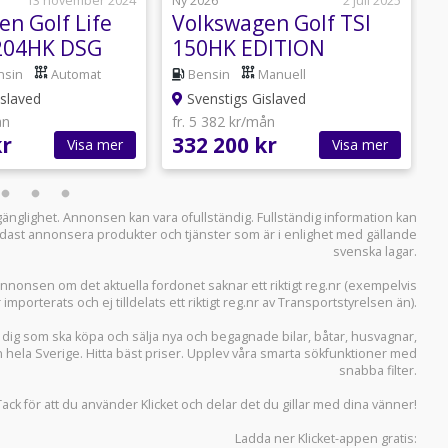
13 november 2024
Ny 2026
2 juli 2025
N
n Golf Life
Volkswagen Golf TSI
V
204HK DSG
150HK EDITION
nsin
Automat
Bensin
Manuell
slaved
Svenstigs Gislaved
ån
fr. 5 382 kr/mån
f
kr
332 200 kr
3
Visa mer
Visa mer
llgänglighet. Annonsen kan vara ofullständig. Fullständig information kan
 endast annonsera produkter och tjänster som är i enlighet med gällande
svenska lagar.
i annonsen om det aktuella fordonet saknar ett riktigt reg.nr (exempelvis
r importerats och ej tilldelats ett riktigt reg.nr av Transportstyrelsen än).
r dig som ska köpa och sälja
nya och begagnade bilar
,
båtar
,
husvagnar
,
n hela Sverige. Hitta bäst priser. Upplev våra smarta sökfunktioner med
snabba filter.
Tack för att du använder
Klicket
och delar det du gillar med dina vänner!
Ladda ner
Klicket-appen
gratis: