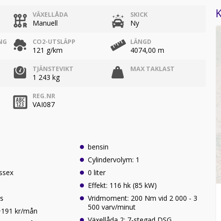
K
VÄXELLÅDA
SKICK
Manuell
Ny
NG
CO2-UTSLÄPP
LÄNGD
121 g/km
4074,00 m
TJÄNSTEVIKT
MAX TAKLAST
1 243 kg
REG.NR
VAI087
bensin
Cylindervolym: 1
ssex
0 liter
Effekt: 116 hk (85 kW)
ss
Vridmoment: 200 Nm vid 2 000 - 3
500 varv/minut
 +191 kr/mån
Växellåda 2: 7-stegad DSG