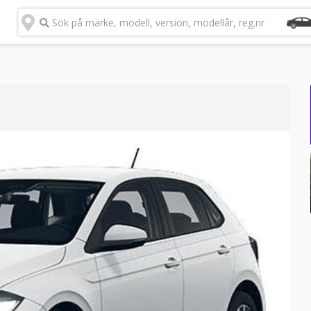
Sök på märke, modell, version, modellår, reg.nr