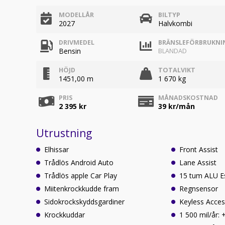
MODELLÅR
BILTYP
2027
Halvkombi
DRIVMEDEL
BRÄNSLEFÖRBRUKNI
Bensin
BLANDAD
HÖJD
TOTALVIKT
1451,00 m
1 670 kg
PRIS
MÅNADSKOSTNAD
2 395 kr
39
kr/mån
Utrustning
Elhissar
Front Assist
Trådlös Android Auto
Lane Assist
Trådlös apple Car Play
15 tum ALU E
Miitenkrockkudde fram
Regnsensor
Sidokrockskyddsgardiner
Keyless Acce
Krockkuddar
1 500 mil/år: