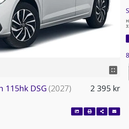
S
H
3
8
on 115hk DSG
(2027)
2 395 kr