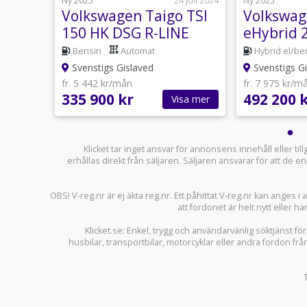
24 juli
Ny 2025
24 juli 2024
Ny 2025
olo
Volkswagen Taigo TSI
Volkswage
116hk
150 HK DSG R-LINE
eHybrid 
AMPANJ
EDITION
EDITION
Bensin
Automat
Hybrid el/be
Svenstigs Gislaved
Svenstigs Gi
fr. 5 442 kr/mån
fr. 7 975 kr/m
335 900 kr
492 200 
sa mer
Visa mer
Klicket tar inget ansvar för annonsens innehåll eller ti
erhållas direkt från säljaren. Säljaren ansvarar för att de
OBS! V-reg.nr är ej äkta reg.nr. Ett påhittat V-reg.nr kan anges 
att fordonet är helt nytt eller ha
Klicket.se
: Enkel, trygg och användarvänlig söktjänst fö
husbilar
,
transportbilar
,
motorcyklar
eller andra fordon frå