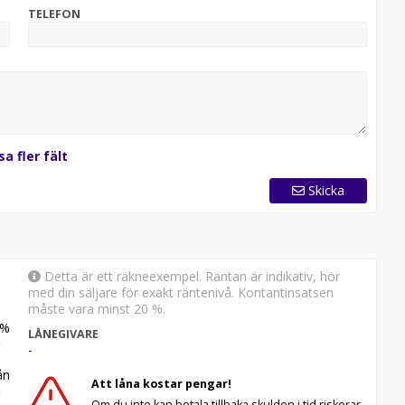
TELEFON
sa fler fält
Skicka
TSI 116 hk DSG
vall vartannat år eller 3000 mil
Detta är ett räkneexempel. Räntan är indikativ, hör
tetsGaranti: Hjälp på plats, hyrbil eller övernattning vid
med din säljare för exakt räntenivå. Kontantinsatsen
måste vara minst 20 %.
%
LÅNEGIVARE
amt erbjuder rabatterade försäkringsalternativ.
-
uder allt från budgethjul och premiumhjul till alla
n
 Volkswagen. Vi byter gärna in din nuvarande bil. Kontakta
Att låna kostar pengar!
f.isaksson@svenstigs.se 0371-586801
Om du inte kan betala tillbaka skulden i tid riskerar