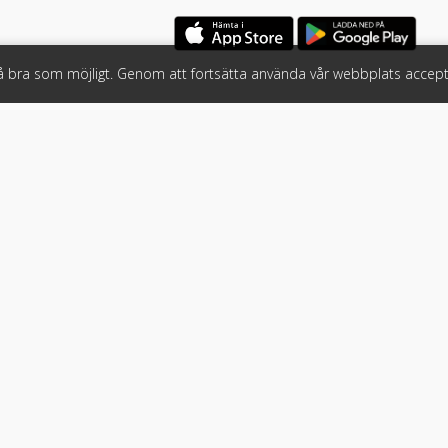
så bra som möjligt. Genom att fortsätta använda vår webbplats accept
öretag
Följ oss
 tjänster
Facebook
Instagram
 Klicket
LinkedIn
n
#klicket
er
•
Bil
•
Buss
•
Båt
•
Husbil & husvagn
•
Hästbil & hästsläp
•