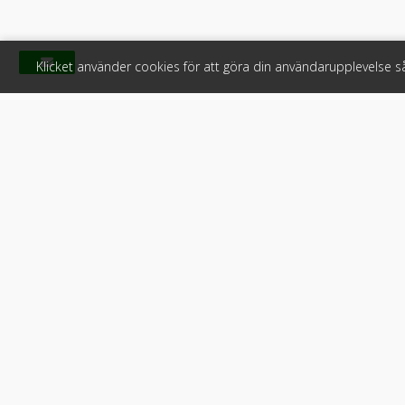
Klicket använder cookies för att göra din användarupplevelse 
Klicket
För f
Om Klicket
Produkter &
Säljtips
Annonsera
Kontakt & support
Bli kund hos
Press
Handlarlogi
Tyck till om Klicket
Snabblänkar:
Arbetsmaskin
•
ATV & snöskot