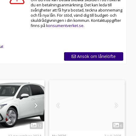
du en betalningsanmärkning. Det kan leda till
svårigheter att få hyra bostad, teckna abonnemang
och få nya lån. För stöd, vänd dig till budget- och
skuldrådgivningen i din kommun. Kontaktuppgifter
finns på
konsumentverket.se
.
at
Ansök om lånelöfte
1
1
12
6