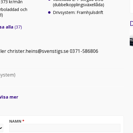
 +373 kr/mån
(dubbelkopplingsväxellåda)
urboladdad och
Drivsystem: Framhjulsdrift
d)
D
sa alla
(37)
ller christer.heins@svenstigs.se 0371-586806
tsystem)
Visa mer
-tums pekskärm
oms)
NAMN
*
enkrockkudde fram